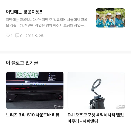
다 보니, 어찌 사진이 좀... 역시 난 단랜즈보다는 줌 스타일
~~ 이라는.. 기와의 막새 느낌의 등이 꽤나 인상적이다. 매
이번에는 땅콩이닷!!
년 반복 또는 유사한 형태가 많이 있는데, 나름대로 인상깊
글 내용
은 것을 포스팅해보도록 하겠다. 하루에 하나씩.... ^^; 요즘
이번에는 땅콩입니다. ^^ 이번 주 일요일에 시골에서 땅콩
너무 게을러져 큰일이다.
을 캤습니다. 작년에 심었던 양이 적어서 조금더 심었는데,
엄청 일이더군요.. 매일 TV만 보는 아들을 아침부터 불러
1
0
2012. 9. 25.
내어, 일꾼으로 사명을 주었습니다. 캐는 시기가 늦어져, 땅
속에 땅콩에서 싹이 나오고 있다는.... 열심히 사명을 다하
고 있는 규헌이... 올해도 땅콩이 많이 달려서, 맛있는 땅콩
을 겨울 내내 먹을 수 있다는 소식!!! 다음주는 고구마 편이
될듯합니다. ㅎㅎㅎ
이 블로그 인기글
브리츠 BA-S10 사운드바 리뷰
DJI 오즈모 포켓 4 악세사리 뻘짓
마무리 - 해피엔딩