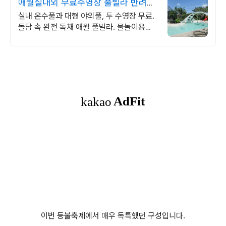
애월실내외 무료수영장 풀빌라 반려견
동반 이국적 감성숙소
실내 온수풀과 대형 야외풀, 두 수영장 무료.
돌담 속 완전 독채 애월 풀빌라. 물놀이용품
완비, 아이도 반려견도 환영. 이국적 감성에
불멍과 파티까지 즐겨요.
이번 등불축제에서 매우 독특했던 구성입니다.