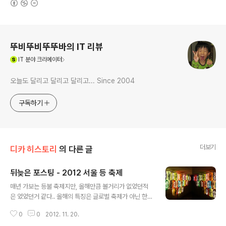
로그 정보
뚜비뚜비뚜뚜바의 IT 리뷰
(새창열림)
IT
분야 크리에이터
오늘도 달리고 달리고 달리고... Since 2004
구독하기
더보기
디카 히스토리
의 다른 글
뒤늦은 포스팅 - 2012 서울 등 축제
글 내용
매년 가보는 등불 축제지만, 올해만큼 볼거리가 없었던적
은 었었던거 같다.. 올해의 특징은 글로벌 축제가 아닌 한국
고유의 이미지를 많이 강조한 느낌이다. 계획된 여정이 아
0
0
2012. 11. 20.
닌 급작스레 코스를 만들어 단랜즈 하나 밖에 챙기지 못하