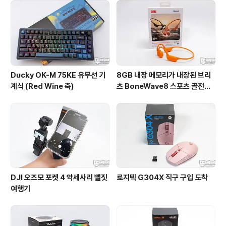
Ducky OK-M 75KE 유무선 기
8GB 내장 메모리가 내장된 브리
계식 (Red Wine 축)
츠 BoneWave8 스포츠 골전도
블루투스 이어폰
DJI 오즈모 포켓 4 악세사리 뻘짓
로지텍 G304X 직구 구입 도착
여행기