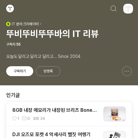
검색하기
티스토리
IT
분야 크리에이터
(새창열림)
뚜비뚜비뚜뚜바의 IT 리뷰
구독자
55
오늘도 달리고 달리고 달리고... Since 2004
구독하기
방명록
신고하기 레이어
열기
인기글
8GB 내장 메모리가 내장된 브리츠 BoneW
ave8 스포츠 골전도 블루투스 이어폰
1
0
조회
34
DJI 오즈모 포켓 4 악세사리 뻘짓 여행기