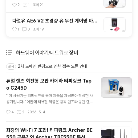
2
1
조회
21
다얼유 AE6 V2 초경량 유 무선 게이밍 마우
스
1
0
조회
19
하드웨어 이야기/네트워크 장비
분류 전체보기
주요 글 목록
2차 도메인 변경으로 인한 접속 오류 안내
공지
듀얼 렌즈 회전형 보안 카메라 티피링크 Tap
o C245D
글 내용
" 이 사용기는 티피링크를 통해 제품을 제공받아 작성한 사
용기입니다. "이번에 리뷰할 제품은 광각 렌즈와 망원 렌즈
가 듀얼로 탑재되어 보안의 수준을 한 단계 높인 티피링크
작성시간
4
2
2026. 5. 4.
Tapo C245D 듀얼 렌즈 보안 카메라입니다. 그동안 다양
한 티피링크 Tapo 시리즈를 리뷰하며 성능의 발전을 지켜
봐 왔는데, Tapo C245D는 122도의 넓은 시야각 탑재한
최강의 Wi-Fi 7 조합! 티피링크 Archer BE
광각 렌즈와 정밀한 관찰이 가능한 6mm 망원 렌즈 조합
550 공유기와 Archer TBE550E 무선 랜