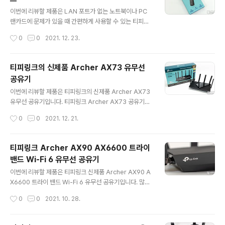
게 특징으로 새로운 영역인 6GHz 대역은 비교적 깨끗한
글 내용
주파수 대역이기 때문에 여러 기기가 서로 간섭하는 것을
이번에 리뷰할 제품은 LAN 포트가 없는 노트북이나 PC
피해서 사용할 수 있는 장점이 있을 거 같네요. 라우터는 아
랜카드에 문제가 있을 때 간편하게 사용할 수 있는 티피링
니지만 Wi-Fi 6E를 지원하는 티피링크 Archer TXE75E
크 신제품 UE306 1000Mbps 기가비트 유선 랜카드입
작성시간
0
0
2021. 12. 23.
무선랜 카드를 리뷰를 자세히 ..
니다. 기가비트를 지원하는 RJ45 랜포트와 간편하게 사용
할 수 있는 USB 3.0 포트로 구성된 컴팩트한 디자인과 P
C와 닌텐도 스위치 호환 및 3년 무상 보증을 지원하는 기
티피링크의 신제품 Archer AX73 유무선
특한 제품인데요. 리뷰를 통해 자세히 살펴보겠습니다. 리
공유기
뷰~ Start!! 패키지 & 스펙 정보 티피링크 UE306 기가비
글 내용
트 유선 랜카드 패키지에는 3년 무상 보증 그리고 USB 3.
이번에 리뷰할 제품은 티피링크의 신제품 Archer AX73
0과 기가비트를 지원하는 RJ45 LAN 포트 제품임을 설명
유무선 공유기입니다. 티피링크 Archer AX73 공유기는
하는 문구가 눈에 띄고요. 케이블 폴더블 디자인과 플러그
AX5400 속도의 듀얼 밴드 기가비트 Wi-Fi 6 공유기로
작성시간
0
0
2021. 12. 21.
앤 플레이 방식의 편리함 닌텐도 스위치 호환 등의 장점 표
6개의 안테나의 광범위한 커버리지 보장과 6 스트림을 이
현 그리고..
용한 200개 이상의 무선장치 연결을 지원하는 최신형 공
유기인데요. 리뷰를 통해 자세히 살펴보겠습니다. 리뷰~ S
티피링크 Archer AX90 AX6600 트라이
tart!! 패키지 & 스펙 정보 티피링크 신제품 Archer AX7
밴드 Wi-Fi 6 유무선 공유기
3 유무선 공유기 패키지에는 제품의 실물 이미지와 Wi-Fi
글 내용
6 및 최대 속도 AX5400 지원, 3년 무상 지원 그리고 세
이번에 리뷰할 제품은 티피링크 신제품 Archer AX90 A
계 판매 1위 제품이라는 홍보용 스티커를 확인할 수 있고
X6600 트라이 밴드 Wi-Fi 6 유무선 공유기입니다. 많은
요. WPA3 무선 보완과 홈쉴드 지원 그리고 제품의 특징인
공유기 브랜드들이 Wi-Fi 6를 도입한 이후 다양한 제품을
작성시간
0
0
2021. 10. 28.
5400 Mbps, 6개 안테나, OFDMA+MU-M..
출시하고 있지만 그중에 티피링크의 AX6600 속도를 지
원하는 독보적인 제품이 눈길을 끌고 있는데요. 지금까지
경험했단 다양한 공유기 중 가장 편리한 UI를 제공으로 편