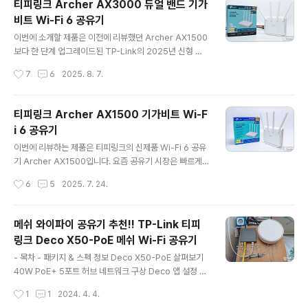
티피링크 Archer AX3000 듀얼 밴드 기가
CIe Wi-Fi 7 와이파이, 블루투스 5.4 무선 랜카드를 사용
비트 Wi-Fi 6 공유기
하면 좋은데요. 리뷰를 통해 자세히 살펴보겠습니다. 리뷰
글 내용
~ Start!! 패키지 & 스펙 정보 패키지에는 무선 랜카드와
이번에 소개할 제품은 이전에 리뷰했던 Archer AX1500
안테나 모습을 리얼하게 표현하면서 포인트 내용으로는 W
보다 한 단계 업그레이드된 TP-Link의 2025년 신형 모
i-Fi 7 무선 기술, 2.4GHz+5GHz+6GHz 트라이밴드
델 Archer AX3000입니다. Archer 시리즈는 모델 간
작성시간
7
6
2025. 8. 7.
구성, Wi-Fi 6 기준 2개 빠른..
모델명이 유사해 혼동될 수 있는데 블랙 컬러는 구형 모델,
화이트 컬러는 2025년형 신제품으로 구분하시면 됩니다.
기본적으로 스펙 정보를 살펴보면 AX3000은 CPU와 메
티피링크 Archer AX1500 기가비트 Wi-F
모리 성능이 크게 향상되었고, 최대 3Gbps의 무선 속도
i 6 공유기
를 지원으로 더 많은 기기의 동시 접속과 네트워크 안정성
글 내용
을 제공하는데요. 마침 AX1500도 함께 보유하고 있어, 두
이번에 리뷰하는 제품은 티피링크의 신제품 Wi-Fi 6 공유
제품을 활용한 EasyMesh 구성 테스트도 진행해 볼 수 있
기 Archer AX1500입니다. 요즘 공유기 시장은 빠르게
을 거 같아 AX3000의 제품의 특징과 성능 그리고 이지메
최신 기술을 도입한 다양한 고성능 제품들이 쏟아지고 있
작성시간
6
5
2025. 7. 24.
쉬 구성을 리뷰를 통해 꼼꼼하게 테스트해 보겠습니다. 그
지만 여전히 많은 분들이 실속 있는 가성비 제품을 선호하
럼..
고 있는데요.티피링크 Archer AX1500는 그런 면에서
꼭 필요한 기능만을 담아낸 심플하면서도 실용적인 제품으
메쉬 와이파이 공유기 추천!! TP-Link 티피
로 부담 없는 가격, Wi-Fi 6의 안정성과 속도, 그리고 TP-
링크 Deco X50-PoE 메쉬 Wi-Fi 공유기
Link 특유의 간편한 설정과 관리 기능으로 편리성까지 두
글 내용
루 갖춘 제품으로 어떤 특징이 있는지 지금부터 자세히 살
- 목차 - 패키지 & 스펙 정보 Deco X50-PoE 살펴보기
펴보겠습니다. 리뷰~ Start!! 패키지 & 스펙 정보 티피링크
40W PoE+ 5포트 허브 네트워크 구상 Deco 앱 설정 설
제품의 패키지를 살펴보면, 한눈에 들어오는 다양한 핵심
치 및 테스트 마무리 이번에 리뷰할 제품은 손쉽게 Mesh
작성시간
1
1
2024. 4. 4.
특징들이 인쇄되어 있어 제품의 기능을 쉽게 ..
Wi-Fi를 구성할 수 있는 TP-Link 티피링크 Deco X50-