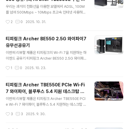
으로 확실히 차별화된 매력을 보여주는데요. 단순히 비추
글 내용
카드
는 것을 넘어, 물리적인 사각지대를 없이 구석구석을 살피
우리는 과거의 전화선을 이용한 모델에서 ADSL, 100M
며, 사용자가 원하는 곳을 디테일하게 들여다보는 듀얼 렌
를 넘어 500Mbps ~ 10Mbps 초고속 인터넷 사용하는
즈의 강력한 장점을 리뷰를 통해 자세히 살펴보겠습니다.
시대에서 살아가고 있습니다. 하지만 아무리 빠른 인터넷
작성시간
2
0
2025. 10. 31.
리뷰~ Start!! 패키지 & 스펙 정보 티피..
회선을 사용하더라도, 집안의 네트워크 장비가 그 속도를
받쳐주지 못한다면 무용지물이겠죠. 특히 '무선' 환경에서
는 그 제약이 더욱 심한데요. 오늘 리뷰에서는 최고의 성능
티피링크 Archer BE550 2.5G 와이파이7
을 위한 찰떡궁합인 차세대 Wi-Fi 7 시대를 여는 티피링크
유무선공유기
의 Archer BE550 유무선 공유기와 그 성능을 100% 끌
글 내용
어내 줄 파트너, Archer TBE550E 무선 랜카드입니다.
이번에 리뷰할 제품은 티피링크의 Wi-Fi 7을 지원하는 하
이 조합을 추천하는지 리뷰를 통해 살펴보겠습니다. 리뷰~
이엔드 공유기 티피링크 Archer BE550 2.5G 와이파이
Start!! 티피링크 Archer BE550 공유기 먼저 티피링크
7 유무선 공유기입니다. 가정에서 비슷하게 찾아볼 수 있
작성시간
1
0
2025. 10. 23.
Archer ..
는 고급 게임기, NAS, 공기청정기 같은 심플한 디자인에 6
개의 안테나를 내장하고 2.5Gbps 랜포트 5개, 멀티링크
(MLO), 4K-QAM, 320 MHz 채널 지원 등 기존 Wi-Fi
티피링크 Archer TBE550E PCIe Wi-Fi
6 공유기에서는 경험하지 못한 최신 기능을 탑재된 게 특
7 와이파이, 블루투스 5.4 지원 데스크탑 무
징인데요. 아직 Wi-Fi 7을 지원하는 기기가 많이 없어 Wi
글 내용
선 랜카드
-Fi 7 시대라고 체감이 되지 않지만 티피링크 Archer BE
이번에 리뷰할 제품은 티피링크 Archer TBE550E PCI
550 리뷰를 통해 Wi-Fi 7 무선 인터넷 세계를 간접 경험
e Wi-Fi 7 와이파이, 블루투스 5.4 지원하는 데스크탑 무
해 보시기 바랍니다. 리뷰~ 시작합니다. 패키지 & 스펙 정
선 랜카드입니다. 메인보드 스펙을 보면 Wi-Fi 무선 랜카
작성시간
3
3
2025. 9. 30.
보 패키지에는 ..
드가 내장되어 있거나 또는 없거나 내장이 되어있다고 하
더라고 스펙이 조금 떨어지는 경우가 있어 최고 스펙의 무
선랜카드가 필요한 경우 티피링크 Archer TBE550E P