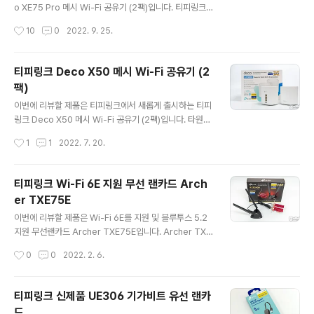
니다. 리뷰~ Start!! 패키지 & 스펙 정보 티피링크 TP-LIN
o XE75 Pro 메시 Wi-Fi 공유기 (2팩)입니다. 티피링크
K Archer AXE300 Wi-Fi6E 유무선 공유기 패키지는
는 전 세계 Wi-Fi 제품시장 점유율 1위로 170개국 20억
작성시간
10
0
2022. 9. 25.
사진에 전부 표현되지..
명의 고객들을 보유 및 세계에서 가장 유명한 공유기 브랜
드 및 2년 연속 포브스 선정 ‘고객 신뢰도 1위’ 브랜드로 최
근까지 Wi-Fi6E 라인업으로 무선 랜카드, 유무선 공유기
티피링크 Deco X50 메시 Wi-Fi 공유기 (2
에 이어 데코 제품도 최신 스펙으로 출시하였습니다. 데코
팩)
제품의 매력이라면 Mesh Wi-Fi를 손쉽게 구성할 수 있는
글 내용
패키지로 판매되는 장점이 있는데 1팩 최대 270 m² (약 8
이번에 리뷰할 제품은 티피링크에서 새롭게 출시하는 티피
2평), 2팩 최대 500 m² (약 151평 방 3~4개), 3팩 최대
링크 Deco X50 메시 Wi-Fi 공유기 (2팩)입니다. 타원형
670 m² (203평 방 5개 이상)으로 최신 스펙을 기반으로
으로 심플하게 디자인된 티피링크 Deco X50 메시 Wi-Fi
작성시간
1
1
2022. 7. 20.
커버리지도 꽤 넓어졌고 동일한 ..
공유기는 메시 Wi-Fi를 쉽게 구성할 수 있는 제품으로 1팩
: 범용 면적 25+평 / 2팩 : 범용 면적 45+ 평 / 3팩 : 범용
면적 60+ 평으로 구분하고 있어 기본 팩 이외에 필요에 따
티피링크 Wi-Fi 6E 지원 무선 랜카드 Arch
라 추가가 가능하며 이전 모델과 다른 점이라면 WAN/LA
er TXE75E
N 포트가 2개에서 3개로 늘어났다는 점이 외형적 특징인
글 내용
데요. 간편하게 Mesh Wi-Fi를 구현할 수 있는 티피링크
이번에 리뷰할 제품은 Wi-Fi 6E를 지원 및 블루투스 5.2
Deco X50을 리뷰를 통해 자세히 살펴보겠습니다. 리뷰~
지원 무선랜카드 Archer TXE75E입니다. Archer TXE
Start!! 언박싱 패키지 & 스펙 정보 티피링크 Deco X50
75E는 AXE5400는 Wi-Fi 6을 기반으로 6GHz 주파수
작성시간
0
0
2022. 2. 6.
2팩 패키지는 두 개의 X5..
대역이 확장된 Extension(E) 규격을 지원하는 제품인데
요. Wi-Fi 6E는 2.4GHz 채널과 5GHz 대역의 듀얼밴드
가 아닌 6GHz 대역 추가된 트리플밴드 사양으로 대역폭
티피링크 신제품 UE306 기가비트 유선 랜카
이 80MHz인 채널 14개, 160MHz인 채널 7개가 추가된
드