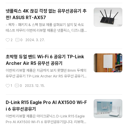
PoE입니다. 기존의 Deco 모델은 1개, 2개, 3개 세트 구
성으로 넓은 평수의 집안에 Mesh Wi-Fi 구성이 가능했지
넷플릭스 4K 끊김 걱정 없는 유무선공유기 추
만 Deco X50-PoE는 PoE (Power over Ethernet)를
천! ASUS RT-AX57
지원하는 모델로 IEEE 802.3af 및 802.3at 표준에 의해
글 내용
정의된 이더넷 케이블을 통해 네트워크 장치에 전원을 공
- 목차 - 패키지 & 스펙 정보 제품 살펴보기 설치 및 속도
급할 수 있는 특징이 있습니다. PoE를 지원하는 스위칭 허
테스트 마무리 이번에 리뷰할 제품은 넷플릭스, 디즈니플
브를 이용하는 경우 IP카메라, AP공유기 등을 설치할 때
러스, 티빙과 같은 OTT 서비스를 이용할 때 4K 영상을 끊
작성시간
2
0
2024. 3. 27.
전원 아답터 ..
김 없이 볼 수 있는 Wi-Fi 6 유무선 공유기 ASUS RT-A
X57입니다. Wi-Fi 6를 지원하는 ASUS RT-AX57은 1
60MHz 대역폭과 1024-QAM을 제공, 초고속 무선 연결
초박형 듀얼 밴드 Wi-Fi 6 공유기 TP-Link
을 위한 2x2 듀얼 밴드로 MU-MIMO 및 OFDMA 기술
Archer Air R5 유무선 공유기
을 지원하는 제품으로 2.4GHz 대역에서는 574Mbps,
글 내용
5GHz 대역에서는 2402Mbps 총 AX3000 속도를 지
이번에 리뷰할 제품은 지금까지 보지 못했던 8mm 두께의
원하는 게 특징인데요. 리뷰를 통해 자세히 살펴보도록 하
유무선 공유기 TP-Link Archer Air R5 유무선 공유기입
겠습니다. 리뷰~ Start!! 패키지 & 스펙 정보 패키지에는
니다. 미니멀하고 슬림한 디자인으로 출시된 TP-Link Ar
작성시간
1
0
2023. 12. 15.
제품의 외형과 특징인 AX3000 듀얼밴..
cher Air R5는 인테리어 아이템으로 손색없어 벽면에 붙
여두거나 책상에 올려두거나 투박한 공유기처럼 보이지 않
기에 인테리어 오브제 느낌으로 사용할 수 있는 게 특징인
D-Link R15 Eagle Pro AI AX1500 Wi-F
데요. 성능과 디자인 모두 만족할 수 있는 TP-Link Arch
i 6 유무선공유기
er Air R5를 리뷰를 통해 자세히 살펴보겠습니다. 리뷰~
글 내용
Start!! 언박싱 패키지 및 스펙 정보 TP-Link Archer Air
이번에 리뷰할 제품은 마이크로닉스 D-Link R15 Eagle
R5 유무선 공유기 패키지에는 제품의 이미지와 포인트 정
Pro AI AX1500 Wi-Fi 6 유무선공유기입니다. 리뷰하는
보 등을 확인할 수 있는데 AX3000 Wi-Fi 6 지원과 3년
D-Link R15 Eagle Pro AI 제품은 Wi-Fi 6를 지원하는