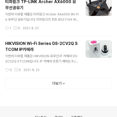
티피링크 TP-LINK Archer AX6000 유
리하게 사용할 수 있었던 티피링크 브랜드라 이번 신제품
무선공유기
Archer AX90 AX6600 트라이 밴드 Wi-Fi 6 유무선
글 내용
공유기가 어떤 성능을 가지고 있는지 궁금한데요. 리뷰를
이번에 리뷰할 제품은 티피링크 Archer AX6000 Wi-Fi
통해 자세히 살펴보겠습니다. 리뷰~ Start!! 패키지 & 스펙
6 유무선 공유기입니다. 티피링크의 최초 802.11AX Wi-
정보 티피링크의 공유기는 비닐 실링으로 새 제품임을 확
Fi 6를 지원하는 제품이기도 하면서 8개의 안테나를 통한
작성시간
1
0
2021. 8. 27.
인할 수 있어 재포장 제품에 대한 논란이 없는 편이고요.
광범위한 Wi-Fi 커버리지 그리고 8개의 랜 포트를 지원하
패..
는 남다른 스케일 등 보급형 공유기에서 보지 못한 스펙으
로 무장한 최상의 공유기로 웹브라우저 또는 스마트폰 블
HIKVISION Wi-Fi Series DS-2CV2Q S
루투스 연결로 관리가 가능한 편리한 UI를 제공하는 제품
TCOM IP카메라
인데요. 리뷰를 통해 자세히 알아보겠습니다. 리뷰~ Star
글 내용
t!! 패키지 & 스펙 정보 티피링크 TP-LINK Archer AX6
이번에 리뷰할 제품은 HIKVISION 유무선 IP 카메라 DS-
000 유무선공유기 패키지에는 전 세계 1등 판매 브랜드
2CV2Q STCOM입니다. IP 카메라 초창기 때에는 RJ4
티피링크와 Archer AX6000 모델명, 3년의 보증기간
5 케이블을 이용하는 유선 모델로 시작하여 현재 무선 Wi-
작성시간
0
0
2021. 8. 22.
Wi-Fi 6 지원 및 5GHz 4804Hz + 2.4..
Fi로 사용하는 제품까지 세대를 거듭하면서 진화를 해오고
있는데요. DS-2CV2Q STCOM IP 카메라는 유선과 무
선을 동시에 지원하면서 MicroSD (TF메모리)를 이용한
더보기
녹화를 지원하여 활용도가 좋은 제품으로 리뷰를 통해 제
품에 대하여 자세히 살펴보겠습니다. 리뷰~ Start!! 패키지
& 간단 스펙 정보 HIKVISION DS-2CV2Q STCOM IP
카메라 패키지에는 제품의 이미지와 제품의 다양한 설명이
인쇄되어있는데요. 연결 방법과 제품의 외형 기능에 대한
간략한 설명과 Hik-Connect 전용 앱에 대한..
의안내