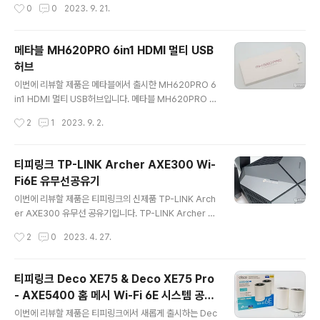
작성시간
0
0
2023. 9. 21.
무상 보증, 포브스 선정 글로벌..
제품답게 2.4GHz (300Mbps) + 5GHz(1201Mbps)
토탈 AX1500 속도를 지원하며 R15 한대로 230㎡ (69.
58평) 공간을 커버하는 성능이 좋은 유무선 공유기인데요.
메타블 MH620PRO 6in1 HDMI 멀티 USB
어떤 특징이 있는지 리뷰로 살펴보겠습니다. 리뷰~ Start!!
허브
패키지 & 스펙 정보 패키지에는 D-Link R15 Eagle Pro
글 내용
AI 모델명과 Wi-Fi 6 지원, 230㎡ (69.58평)공간 커버
이번에 리뷰할 제품은 메타블에서 출시한 MH620PRO 6
그리고 최적화, 효율설, 연결성, 확성 등의 편리함이 강조되
in1 HDMI 멀티 USB허브입니다. 메타블 MH620PRO 허
고 있으며 구글 및 아마존 알렉사 같은 음성 어시..
브는 알루미늄 하우징으로 튼튼하고 고급지게 디자인된 제
작성시간
2
1
2023. 9. 2.
품으로 USB 3.2 포트 3개 (USB-A, USB-C) 그리고 4K
해상도를 지원하는 HDMI 포트, 1Gbps 속도를 지원하는
랜포트 거기에 100W PD 충전을 지원하는 USB-C 포트
티피링크 TP-LINK Archer AXE300 Wi-
구성으로 과하지도 않고 알차게 쓸만한 포트로 구성된 편
Fi6E 유무선공유기
리한 제품인데요. 리뷰를 통해 자세히 살펴보겠습니다. 리
글 내용
뷰~ Start!! 패키지는 제품의 모델명과 USB 3.2 Gen2 1
이번에 리뷰할 제품은 티피링크의 신제품 TP-LINK Arch
0Gbps, 4K@60Hz, PD 100W, 기가비트 랜포트 지원
er AXE300 유무선 공유기입니다. TP-LINK Archer A
등 제품의 특징을 잘 표현하고 있네요. 패키지 뒷면에 인쇄
XE300 유무선 공유기는 브로드컴 2GHz 쿼드코어 CPU
작성시간
2
0
2023. 4. 27.
된 스펙 정보를 제품 판매 페이지의 인쇄 ..
와 8개의 고성능 안테나 2.4GHz, 5GHz 1, 2, 6GHz 등
다양한 대역폭 지원하여 최대 AXE16000(Wi-Fi 6E)를
무선 속도를 지원하는 제품으로 10Gbps, 2.5Gbps, 1G
티피링크 Deco XE75 & Deco XE75 Pro
bps 등 다양한 포트를 활용할 수 있는 제품으로 기능과 성
- AXE5400 홈 메시 Wi-Fi 6E 시스템 공유
능이 모두 훌륭한 제품인데요. 유무선 공유기 끝판왕이라
글 내용
기
고 해도 손색이 없는데요. 리뷰를 통해 자세히 살펴보겠습
이번에 리뷰할 제품은 티피링크에서 새롭게 출시하는 Dec