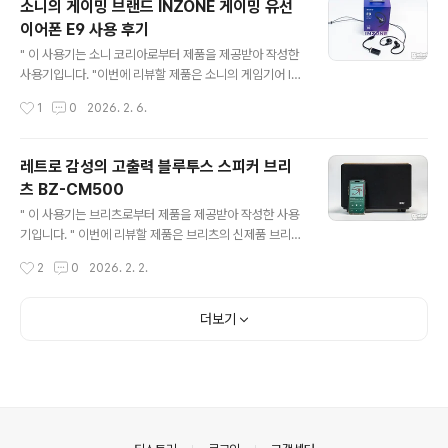
소니의 게이밍 브랜드 INZONE 게이밍 유선
지원 및 발소리를 강조해 주는 스카우트 모드까지 이전 모
이어폰 E9 사용 후기
델의 기능을 그대로 계승하면서 연결 단자를 USB-C로 변
글 내용
경하여 편리성을 개선한 리뉴얼 제품을 출시하였는데요.
" 이 사용기는 소니 코리아로부터 제품을 제공받아 작성한
리뷰로 자세히 살펴보겠습니다. 리뷰~ Start!! 패키지 & 스
사용기입니다. "이번에 리뷰할 제품은 소니의 게임기어 IN
펙 정보 패키지에는 사운드블라스터 G6 이미지와 모델명
ZONE의 다양한 제품 중 게이밍 유선 이어폰 E9입니다.
작성시간
1
0
2026. 2. 6.
그리고 DISCRETE X AMP, 1..
소니 인존 E9은 세계 최정상급 E-Sports 구단 프나틱(Fn
atic) 선수들의 실전 피드백(디자인, 사운드 튜닝 등)을 적
극적으로 반영한 제품으로 귀의 압력을 최소화한 인체공학
레트로 감성의 고출력 블루투스 스피커 브리
적 디자인과 강력한 패시브 노이즈 차단 성능을 갖춰 어떤
츠 BZ-CM500
환경에서도 오직 게임에 몰입할 수 있는 프로용 유선 이어
글 내용
폰인데요. 프로 선수들이 지향하는 게이밍 기어의 정수를
" 이 사용기는 브리츠로부터 제품을 제공받아 작성한 사용
직접 경험할 수 있는 몇 안 되는 제품이기에 기대가 되는데
기입니다. " 이번에 리뷰할 제품은 브리츠의 신제품 브리츠
리뷰를 통해 자세히 살펴보겠습니다. 리뷰~ Start!! 패키지
BZ-CM500입니다. 2.1 채널 구성과 최대 48W의 고출
작성시간
2
0
2026. 2. 2.
& 스펙 정보 패키지 전면에는 INZONE E9 ..
력을 자랑하는 이 모델은 넓은 거실이나 매장에서 사용하
기에 안성맞춤인데요. 특히 브리츠 전용 마이크(MC-150
0B2K)를 연결하면 나만의 노래방은 물론, 강의나 레크리
더보기
에이션 등 목소리 증폭이 필요한 모든 상황에서 활용할 수
있는 독특한 기능을 갖추고 있습니다. 리뷰를 통해 자세히
살펴보겠습니다. 리뷰~ Start!! 패키지 & 스펙 정보 패키지
전면에는 제품 이미지와 함께 포터블 레트로 디자인, 블루
투스, USB, AUX, 마이크 입력 지원 기능이 강조되어 있습
니다측면에 표기된 제품의 특징을 살펴보면..사운드: 2...
의안내