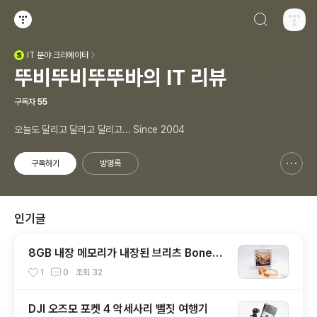
검색하기
티스토리
IT
분야 크리에이터
(새창열림)
뚜비뚜비뚜뚜바의 IT 리뷰
구독자
55
오늘도 달리고 달리고 달리고... Since 2004
구독하기
방명록
신고하기 레이어
열기
인기글
8GB 내장 메모리가 내장된 브리츠 BoneW
ave8 스포츠 골전도 블루투스 이어폰
1
0
조회
32
DJI 오즈모 포켓 4 악세사리 뻘짓 여행기