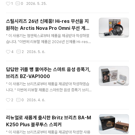
작성시간
1
0
2026. 5. 25.
다.패키지 뒷면 라벨..
ar는 흔히 볼 수 있는 투박하고 각진 직사각형 사운드바를
스타일리시한 디자인으로 재해석한 제품으로 비행기의 날
개나 우주선을 연상케 하는 유선형 디자인에 화려한 RGB
스틸시리즈 26년 신제품! Hi-res 무선을 지
라이팅과 탄탄한 스펙까지 갖추고 있어 데스크 셋업은 물
원하는 Arctis Nova Pro Omni 무선 게이
론 콘솔 게임기와 TV에도 사용할 수 있어 성능과 비주얼을
글 내용
밍 헤드셋 사용 후기
동시에 사로잡는 제품인데요.리뷰를 통해 자세히 살펴보겠
" 이 사용기는 엠엔웍스로부터 제품을 제공받아 작성하였
습니다. 리뷰~ Start!! 패키지 & 스펙 정보 브리츠 BZ-Ae
습니다. "이번에 리뷰할 제품은 2026년 신제품 Hi-res
roBar의 패키지는 제품의 디자인과 특징이 잘 표현된 인
무선을 지원하는 Arctis Nova Pro Omni 무선 게이밍
작성시간
4
2
2026. 5. 6.
쇄로 구성되어 있어, 어떤 제품인지 시각적인 정보를..
헤드셋입니다. 2022년 출시 당시 핫스왑 배터리와 Hi-R
es 베이스 스테이션이라는 혁신적인 기능으로 큰 호평을
받았던 Nova Pro 무선의 뒤를 이어, 드디어 후속작인 Ar
답답한 귀를 뻥 뚫어주는 스마트 음성 증폭기,
ctis Nova Pro Omni가 새롭게 등장했습니다 하이엔드
브리츠 BZ-VAP1000
급 퍼포먼스에 Hi-Res 오디오와 Hi-Res 오디오 무선 인
글 내용
증을 적용하여 가격과 성능 사이의 절묘한 타협점으로 No
" 이 사용기는 브리츠로부터 제품을 제공받아 작성하였습
va Elite와의 라인업 경계를 유지하면서 진보된 성능을 보
니다. " 이번에 리뷰할 제품은 스마트한 음성 증폭기 브리
여주기 위해 고심한 흔적이 역력히 느껴지는데요. 한층 더
츠 BZ-VAP1000입니다. 외형은 보청기와 흡사하지만, 성
작성시간
2
0
2026. 4. 6.
완성도 높게 진화한 Arctis Nova Pro Omn..
격이 조금 다른 제품인데요. 주변 소리를 5단계로 증폭해
주는 기능을 갖추고 있다고 하는데, 리뷰를 통해 자세히 살
펴보겠습니다. 리뷰~ Start!! ※ 시작하기에 앞서, 본 제품
리뉴얼로 새롭게 출시한 Britz 브리츠 BA-M
은 의료기기인 '보청기'가 아닌 '음성 증폭기'이니 혼동 없
K250 Plus 블루투스 스피커
으시기 바랍니다. 패키지 & 스펙 정보 패키지에는 제품 이
글 내용
미지와 프리미엄 음성 증폭이라는 타이틀로 제품의 특징을
" 이 사용기는 브리츠로부터 제품을 제공받아 작성한 사용