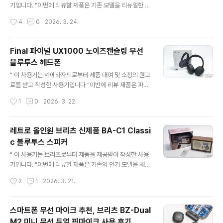
잘 표현하고 있습니다.제품의 정체성을 보이스 앰플리파이
기입니다. "이번에 리뷰할 제품은 기존 모델을 리뉴얼한 앤
어 (음성 앰프)라고 문구로 제품의 아이덴티티를 명확히 하
티크 디자인의 올인원 블루투스 스피커 Britz 브리츠 BA-
작성시간
4
0
2026. 3. 24.
고 있네요.패키지 뒷면에는 아래..
MK250 Plus입니다. 외형적으로 상당히 매력적인 Britz
브리츠 BA-MK250 Plus는 과거 전축 느낌을 물씬 풍기
는 앤티크 디자인으로 이전 BA-MK250에서는 MicroU
Final 파이널 UX1000 노이즈캔슬링 무선
SB 충전단자를 사용했지만, 리뉴얼 모델에서는 USB-C
블루투스 헤드폰
충전단자로 변경하여 한층 편리하게 사용할 수 있게 리뉴
글 내용
얼되었는데요. 리뷰를 통해 자세히 살펴보겠습니다. 리뷰~
" 이 사용기는 셰에라자드로부터 제품 대여 및 소정의 원고
~ Start!! 패키지 & 스펙 정보 BA-MK250 Plus 패키지
료를 받고 작성한 사용기입니다 "이번에 리뷰 제품은 파이
는 제품의 특징을 느낄 수 있는 제품 이미지와 특징인 블루
널(Final)에서 10만 원대 언더로 출시한 가성비 모델, UX1
작성시간
1
0
2026. 3. 22.
투스 / FM 라디오 / Mi..
000 블루투스 헤드폰입니다. 파이널 UX1000은 고급스
러운 외형과 가벼운 무게, 그리고 고음과 중저음의 깔끔한
사운드를 들려주는 제품으로 1974년 카트리지 제작을 시
레트로 올인원 브리츠 신제품 BA-C1 Classi
작으로 앰프, 스피커, 턴테이블 등을 선보였던 2009년 프
c 블루투스 스피커
리미엄 이어폰과 헤드폰 분야로 사업을 확장하며 차별화된
글 내용
사운드 품질과 디자인 철학을 이어오고 있는데 브랜드 특
" 이 사용기는 브리츠로부터 제품을 제공받아 작성한 사용
유의 색깔을 잘 살려낸 이번 신제품을 리뷰를 통해 자세히
기입니다. "이번에 리뷰할 제품은 기존의 인기 모델을 새롭
살펴보겠습니다. 리뷰를 통해 자세히 살펴보겠습니다. 리
게 리뉴얼한 BA-C1 Classic 블루투스 스피커입니다. BA
작성시간
2
1
2026. 3. 21.
뷰 Start!! 패키지 & 스펙 정보 패키지에는 제품..
-C1 Classic은 기존 모델의 충전 단자를 USB-C 포트로
변경하여 편의성을 높인 제품으로 57mm 드라이버 유닛
의 4W 출력 그리고 FM 라디오, MicroSD, USB 메모리
스마트폰 무선 마이크 추천, 브리츠 BZ-Dual
를 이용한 MP3 재생, 블루투스와 시계, 알람 기능까지 지
M2 미니 무선 듀얼 핀마이크 사용 후기