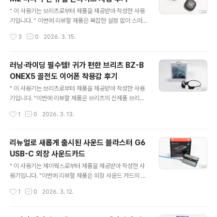
원하는 '올인원' 정체성은 그대로 유지하고 있는데요. 리뷰
글 내용
를 통해 자세히 살펴보겠습니다. 리뷰~ Start!! 패키지 &
" 이 사용기는 브리츠로부터 제품을 제공받아 작성한 사용
스펙 정보 패키지에는 모델명 BA-C1 Classic, 올인원, 우
기입니다. " 이번에 리뷰할 제품은 복잡한 설정 없이 스마
드 캐비넷이 적용된 제품임을 강조하고 있고요.측면에는
트폰에 꽂기만 하면 바로 사용할 수 있는 브리츠 BZ-Dual
작성시간
3
0
2026. 3. 15.
무선 리모컨, LCD 디스플레이..
M2 무선 핀 마이크입니다. 최근 유튜브 쇼츠나 인스타그
램 릴스 등 1인 미디어 제작이 늘어나면서 퀄리티 있는 컨
텐츠를 만들기 위해서 마이크의 중요성의 중요성이 커지고
러닝·라이딩 필수템! 귀가 편한 브리츠 BZ-B
있는데요. 2.4GHz 무선 기술과 강력한 노이즈 캔슬링 기
ONEX5 골전도 이어폰 착용감 후기
능을 갖춘 이 제품이 실제 촬영 환경에서 어떤 성능을 보여
글 내용
주는지 리뷰를 통해 자세히 살펴보겠습니다. 리뷰 Start!!
" 이 사용기는 브리츠로부터 제품을 제공받아 작성한 사용
패키지 & 스펙정보 패키지는 전용 충전 케이스에 송신기 2
기입니다. "이번에 리뷰할 제품은 브리츠의 신제품 브리츠
개와 수신기 1개가 담긴 구성으로 충전과 보관을 담당하는
BZ-BONEX5 골전도 무선 블루투스 이어폰입니다. 그동
작성시간
1
0
2026. 3. 13.
충전 케이스 구성을 보여주며, 듀얼 ..
안 브리츠의 다양한 라인업을 경험하며 여러 골전도 모델
을 접해왔는데요. 이번 신상은 디자인과 성능 면에서 확실
히 완성도가 높아진 인상을 줍니다. 최근 다양한 브랜드에
리뉴얼로 새롭게 출시된 사운드 블라스터 G6
서 관련 제품들이 쏟아져 나오며 상향 평준화가 이루어지
USB-C 외장 사운드카드
는 추세인데, 실제 사용감은 어떠한지 상세히 살펴보겠습
글 내용
니다. 리뷰를 통해 자세히 살펴보겠습니다. 리뷰~ Start!!
" 이 사용기는 제이웍스로부터 제품을 제공받아 작성한 사
패키지 & 스펙 정보 제품 패키지에는 블루투스 6.0, IPX7,
용기입니다. "이번에 리뷰할 제품은 외장 사운드 카드의 표
블루투스 스포츠 헤드폰, 오픈 무선 스테레오 이어폰 & 마
준이자 스테디셀러인 사운드 블라스터 G6 USB-C입니
작성시간
1
0
2026. 3. 12.
이크, Bone conduction (골전도) 그리고 모..
다. 사운드 블라스터 G6 USB-C는 32비트/384kHz의
고해상도 오디오를 지원하며, 좌우 채널을 독립적으로 증
폭하는 'Xamp' 헤드폰 앰프가 탑재, 고 임피던스 헤드폰