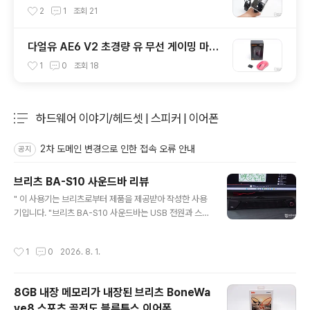
2
1
조회
21
다얼유 AE6 V2 초경량 유 무선 게이밍 마우
스
1
0
조회
18
하드웨어 이야기/헤드셋 | 스피커 | 이어폰
분류 전체보기
주요 글 목록
2차 도메인 변경으로 인한 접속 오류 안내
공지
브리츠 BA-S10 사운드바 리뷰
글 내용
" 이 사용기는 브리츠로부터 제품을 제공받아 작성한 사용
기입니다. "브리츠 BA-S10 사운드바는 USB 전원과 스테
레오 잭을 사용하는 5W 출력의 PC용 스피커로 가로 430
mm 크기라 모니터 밑에 두고 쓰기에 딱 좋고 샤프한 디자
작성시간
1
0
2026. 8. 1.
인이 세련된 느낌을 줍니다. 특히 책상 앞에 앉은 사용자의
귀 위치에 맞춰 스피커 유닛이 경사지게 디자인된 인체공
학적 설계가 돋보이는 게 특징인데요. 리뷰를 통해 자세히
8GB 내장 메모리가 내장된 브리츠 BoneWa
살펴보겠습니다. 리뷰~ Start!! 패키지 & 스펙 정보 패키지
ve8 스포츠 골전도 블루투스 이어폰
는 제품 이미지와 모델명, 모니터, 노트북 사용 가능을 표현