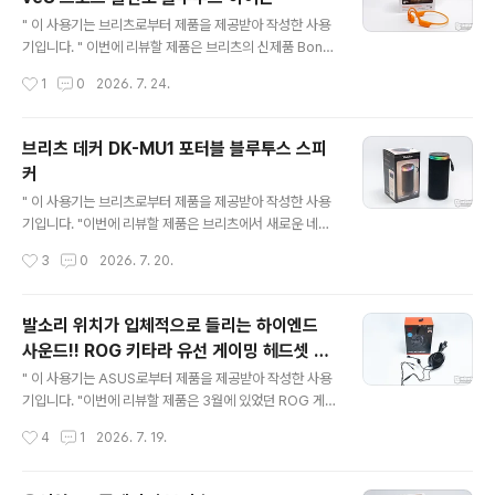
글 내용
하고 있습니다.패키지 뒷면에는 제품의 포인트 특징인 모
" 이 사용기는 브리츠로부터 제품을 제공받아 작성한 사용
니터, 노트북 사용, 인체공학 앵글, 헤드폰 입력, 마이크 입
기입니다. " 이번에 리뷰할 제품은 브리츠의 신제품 Bone
력, 전면 볼륨 다이얼, 풍성한 ..
Wave8 스포츠 골전도 블루투스 이어폰입니다. 흔한 골전
작성시간
1
0
2026. 7. 24.
도 이어폰으로 오해하실 수 있지만, 이 제품은 8GB 내장
메모리를 탑재하여 블루투스 연결 없이도 저장된 MP3 파
일로 음악을 들으며 활동할 수 있는 독특한 장점이 있고요.
브리츠 데커 DK-MU1 포터블 블루투스 스피
여기에 수심 1m 이내에서 방수가 가능한 IPX8 등급을 지
커
원하여, 요즘 같은 날씨에 땀을 많이 흘리는 운동 환경이나
글 내용
수중 활동에서도 안심하고 사용할 수 있는 제품인데요. 리
" 이 사용기는 브리츠로부터 제품을 제공받아 작성한 사용
뷰를 통해 자세히 살펴보겠습니다. 리뷰~ Start!! 패키지 &
기입니다. "이번에 리뷰할 제품은 브리츠에서 새로운 네이
스펙 정보 브리츠 BoneWave8 스포츠 골전도 블루투스
밍으로 출시하는 블루투스 스피커 데커 DK-MU1입니다.
작성시간
3
0
2026. 7. 20.
이어폰 패키지 전면에는 블랙/오렌지 컬러의 제품 이미..
데커 DK-MU1는 심플하면서 한 손 그립감이 좋은 원통형
을 디자인으로 손가락에 걸어서 휴대할 수 있는 스트랩이
기본으로 부착되어 있어서 이동이 편리하고 야외에서도 분
발소리 위치가 입체적으로 들리는 하이엔드
위기 있게 사용할 수 있는 제품인데요. 리뷰로 자세히 살펴
사운드!! ROG 키타라 유선 게이밍 헤드셋 리
보겠습니다. 리뷰~ Start!! 패키지 & 스펙 정보 패키지에는
글 내용
뷰
RGB 라이팅이 화려한 제품의 이미지와 브랜드명 데커 그
" 이 사용기는 ASUS로부터 제품을 제공받아 작성한 사용
리고 포터블 / 블루투스 스피커 / USB / Micro SD Card
기입니다. "이번에 리뷰할 제품은 3월에 있었던 ROG 게
지원을 강조하고 있습니다.패키지 뒷면에 인쇄된 포인트
이밍 기어 쇼케이스 현장에서 마주했던 ROG 키타라 유선
작성시간
4
1
2026. 7. 19.
정보를 살펴보면 블루투스 버전 6.0 / 6W 출력 ..
게이밍 헤드셋입니다.당시 행사장에서 마주한 ROG 키타
라 유선 게이밍 헤드셋은 평판 드라이브를 사용한 제품이
라 일반적인 게이밍 헤드셋과는 결이 다른 느낌이라 적응