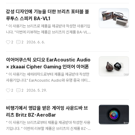
훌륭하게 활용할 수 있..
해 왔는데 드디어 오디오 쪽으로 게이밍 아이템이 늘어나
는 모양입니다. 요즘은 대부분 무선이 대세라 할 수 있지만,
감성 디자인에 기능을 더한 브리츠 포터블 블
아마도 유선과 무선 라인업을 갖추기 위해 빌드업을 하는
루투스 스피커 BA-VL1
과정으로 보이는데요. 리뷰를 통해 자세히 살펴보겠습니
글 내용
다. 리뷰~ Start!! 패키지 & 스펙 정보 글로리어스 GHS E
" 이 사용기는 브리츠로 제품을 제공받아 작성한 사용기입
TERNAL 게이밍 헤드셋 패키지에는 제품의 실물 이미지
니다. "이번에 리뷰하는 제품은 브리츠의 신제품 BA-VL1
와 크리스털 크리어 탈부착 마이크, 커스텀 튜닝 드라이브
포터블 블루투스 스피커입니다. 브리츠에서 새롭게 선보인
작성시간
2
2
2026. 6. 6.
그리고 유선 멀티 플랫폼 게이밍 헤드셋이라는 제품의 아
올인원 블루투스 스피커 BA-VL1은 클래식하면서도 세련
이덴..
된 디자인에 유용한 기능을 꽉 채워 넣은 실속형 모델로 미
니멀한 라이프스타일을 추구하거나 책상 위 데스크테리어
이어어쿠스틱 오디오 EarAcoustic Audio
를 완성하고 싶은 분, 아웃도어 활동 시 감성 디자인으로 어
× zkaaai Cipher Gaming 인이어 이어폰
필할 수 있는 제품인데 리뷰로 꼼꼼하게 살펴보겠습니다.
글 내용
리뷰~ Start!! 패키지 & 스펙 정보 제품 패키지는 브리츠
" 이 사용기는 셰에라자드로부터 제품을 제공받아 작성한
특유의 깔끔하고 직관적인 박스 디자인으로 구성되어 앞뒷
사용기입니다." EarAcoustic Audio와 유명 중국 아티스
면에 제품의 실물 이미지가 감각적으로 인쇄되어 있습니
트 'zkaaai'의 협업으로 탄생한 Cipher Gaming 인이어
작성시간
2
2
2026. 5. 29.
다.제품의 컬러는 인조가죽이 사용된 화이트 컬러 제품과
이어폰은 최근 유저들 사이에서 뛰어난 가성비로 입소문이
우드 스킨이 사용된 ..
자자한 차이파이(Chi-Fi) 모델입니다. 4만 원대라는 파격
적인 가격에도 불구하고 고급스럽고 유니크한 감성, 그리
비행기에서 영감을 받은 게이밍 사운드바 브
고 탄탄한 하드웨어 스펙까지 두루 갖춘 독특한 신제품을
리츠 Britz BZ-AeroBar
리뷰를 통해 자세히 살펴보겠습니다. 리뷰~ Start!! 패키지
글 내용
& 스펙 정보 EarAcoustic Audio × zkaaai Cipher G
" 이 사용기는 브리츠로부터 제품을 제공받아 작성한 사용
aming의 패키지는 블랙과 실버가 조화를 이루는 고급스
기입니다. " 이번에 리뷰할 제품은 브리츠의 신제품 BZ-A
러운 디자인에 제품명이 강렬하게 돋보이는 것이 특징입니
eroBar 게이밍 PC 사운드 바입니다. 브리츠 BZ-AeroB