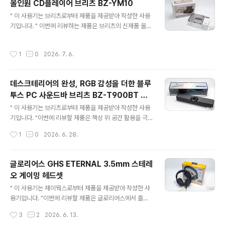
올인원 CD플레이어 브리츠 BZ-YM10
하는데 시간이 필요했습니다.스펙을 제외하더라도 제품의
글 내용
" 이 사용기는 브리츠로부터 제품을 제공받아 작성한 사용
구성도 역대급으로 좋아서 정말 군침이 돌았는데 이런 제
기입니다. " 이번에 리뷰하는 제품은 브리츠의 신제품 올인
품을 리뷰할 수 있는 영광이 찾아왔네요. 자.. 그럼 ROG 키
원 CD플레이어 브리츠 BZ-YM10입니다. 올인원 제품으
타라 유선 게이밍 헤드셋을 자세히 살펴보겠습니다. 리뷰~
로 출시한 브리츠 BZ-YM10는 포터블 CD플레이어는 기
Start!! 패키지 & 스펙 정보 ASUS ROG 키타라 유선 게
작성시간
1
0
2026. 7. 6.
본으로 블루투스, USB 메모리, AUX 입력, 라디오를 지원
이밍 헤드셋 패키지는 제품 이미지와 더불어 하이파이맨
하며 작동 방식이 턴테이블 톤암을 조작하는 방식으로 CD
(H..
재생하는 아날로그 감성을 더하고 있는데요. 일전에 아이
데스크테리어의 완성, RGB 감성을 더한 블루
보리와 블랙 컬러를 리뷰한 적이 있는데 이번에 화이트 컬
투스 PC 사운드바 브리츠 BZ-T900BT 상
러가 새롭게 출시하여 다시 한번 리뷰를 통해 자세히 살펴
글 내용
세 리뷰
보겠습니다. 리뷰~ Start!! 패키지 & 스펙 정보 패키지에는
" 이 사용기는 브리츠로부터 제품을 제공받아 작성한 사용
제품의 이미지와 모델명 그리고 CD 플레이어, 블루투스 스
기입니다. "이번에 리뷰할 제품은 책상 위 공간 활용을 극
피커, FM 라디오, USB/TF 메모리 MP3 등 올인원..
대화하면서도 사운드와 감성(RGB)까지 모두 챙길 수 있는
작성시간
1
0
2026. 6. 28.
블루투스 PC 사운드바, 브리츠(Britz) BZ-T900BT입니
다.평소 모니터 내장 스피커의 밋밋하고 평평한 소리에 아
쉬움을 느끼셨거나, 크고 거추장스러운 2채널 스피커 대신
글로리어스 GHS ETERNAL 3.5mm 스테레
깔끔한 데스크테리어를 원하셨던 분들이라면 심플한 디자
오 게이밍 헤드셋
인에 파워풀한 사운드로 큰 만족감을 얻을 수 있는 제품인
글 내용
데요.4W 트위터 2개와 6W 우퍼 2개가 스테레오로 구성
" 이 사용기는 제이웍스로부터 제품을 제공받아 작성한 사
되어 총 20W의 강력한 출력을 지원하며, 여기에 3가지 E
용기입니다. "이번에 리뷰할 제품은 글로리어스에서 출시
Q 프리셋 기능과 더불어 PC, 블루투스, 옵티컬(광입력), A
한 유선 헤드셋 GHS ETERNAL입니다. 글로리어스는 그
작성시간
3
2
2026. 6. 13.
UX 입력까지 지원하여 PC뿐만 아니라 콘솔 게임기에도
동안 마우스와 키보드 그리고 게이밍 마우스 패드에 집중