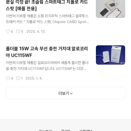
분실 걱정 끝! 초슬림 스마트태그 치폴로 카드
& 제품 스펙 패키지에는 스키나마 사이도 강력한 충격 흡
스팟 [애플 전용]
수, 보호 케이스 그리고 에어팟 프로 2 용으로 표기되고 있
글 내용
습니다.사실상 에어팟 Pro 1과 Pro 2가 외형적으로 동일
이번에 리뷰할 제품은 소형 위치추적 스마트태그 블루투스
하기에 혼용이 가능하니 참고하세요.제품의 가장 리트가
트래커 카드 " 치폴로 카드 스팟( Chipolo CARD Spot)"
있는 부분은 아연합금으로 제작된 와이어 카라비너를 제공
입니다. 이전에 리뷰했던 동전 모양의 치폴로 원(ONE)과
작성시간
6
5
2025. 4. 13.
인데 게이트 부분의 와이어를 오렌지 컬러로 적용된 게 포
는 다르게, 이번 제품은 얇은 카드형 디자인으로 출시되어
인트인..
지갑에 쏙 들어가는 점이 특징인데요. 2025년 4월 1일 iO
S 18.4가 정식 출시되면서 애플의 ‘나의 찾기(Find My)’
폴더블 15W 고속 무선 충전 거치대 알로코리
네트워크와 연동되는 iOS 전용 모델로 판매되는 얇고 강력
아 UC115WF
한 추적 기능을 갖춘 치폴로 카드 스팟을 리뷰로 살펴보겠
글 내용
습니다. 리뷰 ~ Start!! 패키지 & 스펙 정보
이번에 리뷰할 제품은 알로코리아에서 새롭게 출시한 폴더
치폴로 카드 스팟의 패키지는 제품 이미지와 함께 **"Wal
블 충전 거치대 UC115WF입니다. UC115WF는 다양한
let Finder"**라는 타이틀이 눈에 띄며, 우측 상단에는 iP
각도를 유지할 수 있는 튼튼한 구조를 가진 제품으로 스마
작성시간
4
1
2025. 1. 4.
hone..
트폰을 편리하게 충전할 수 있는데요. 리뷰를 통해 자세히
살펴보겠습니다. 리뷰~ Start!! 패키지 & 스펙 정보
패키지는 15W 무선 충전을 지원하는 UC11
더보기
5WF 제품 이미지와 폴더블이라는 제품의 특징을 강조하
고 있습니다.패키지 측면에는 빠른 무선 충전, 듀얼 코일 사
용, 가로 또는 세로 양방향 충전, 폴더블, 15W 고속충전을
지원하는 내용 등 제품의 포인트 정보를 아이콘으로 인쇄
되어 있네요.패키지 뒷면에 인쇄된 제품 스펙 정보를 살펴
보면...정격 입력 : DC 5V/2..
의안내