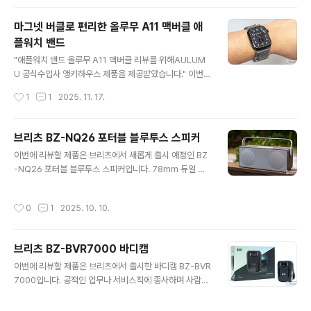
감흥이 없으시겠지만 이 제품은 3A / 15W 출력을 지원하
는 고 스펙 제품입니다.가장 눈에 띄는 부분은 3년 품질 보
마그넷 버클로 편리한 올루무 A11 맥버클 애
증!! 2만 원대 가격에 3년 보증이면 정말 품질에 자신 있다
플워치 밴드
는 이야기겠죠? 보험은 확실해서 좋네요.패키지 뒷면의 인
글 내용
쇄 내용을 살펴보면 드론 및 액션 캠류 지원, 알루미늄 디자
"애플워치 밴드 올루무 A11 맥버클 리뷰를 위해AULUM
인, 단선 방지 설계 적용, 고밀도 나일론 직조 케이블 사용
U 공식수입사 앵키하우스 제품을 제공받았습니다." 이번에
등을 살펴볼 수 있습니다.그 외 제품으로 사용 가능한 USB
리뷰할 제품은 올루무(AULUMU)에서 출시한 스타일리시
작성시간
1
1
2025. 11. 17.
-A 단자를 사용하는 충전기 또는 PC 와 저장 장치, 스마트
한 애플워치 스트랩입니다. 부드러운 소프트 나일론과 녹
폰 연결 ..
슬지 않는 스테인리스 스틸, 그리고 자석과 벨크로(후크앤
루프)의 이중 안전장치로 시계 착용과 탈착이 쉬워 일상에
브리츠 BZ-NQ26 포터블 블루투스 스피커
서 편하게 사용할 수 있는 제품인데요. 리뷰를 통해 자세히
글 내용
이번에 리뷰할 제품은 브리츠에서 새롭게 출시 예정인 BZ
살펴보겠습니다. 리뷰~ Start!! 패키지 & 구성품 이번에 리
-NQ26 포터블 블루투스 스피커입니다. 78mm 듀얼 드
뷰할 제품은 앵키하우스에서 새롭게 선보이는 '2025 레드
라이브가 탑재된 BZ-NQ26 블루투스 스피커는 4000m
닷 어워드 수상'에 빛나는 브랜드, 올루무의 A11 맥버클 애
Ah 배터리가 내장되어 50% 볼륨으로 최대 20시간 재생
플워치 밴드입니다.패키지는 종이를 활용한 친환경 소재로
작성시간
0
1
2025. 10. 10.
이 가능한 16W 출력에 TF-Card와 USB, AUX 등 다양
제작되어 깔끔하며, 제품의 주요 정보는 라벨지를 통해 확
한 입력 지원이 가능하여 활용도가 좋은 제품인데요. 리뷰
인할 수 ..
로 자세히 살펴보겠습니다. 리뷰~ Start!! 패키지 & 스펙
브리츠 BZ-BVR7000 바디캠
정보 패키지에는 제품의 모습과 모델명, 포터블 블루투스
글 내용
스피커, 블루투스, USB, MicroSD 플레이 등 제품의 특징
이번에 리뷰할 제품은 브리츠에서 출시한 바디캠 BZ-BVR
을 잘 표현하고 있습니다.패키지 측면에 인쇄된 포인트 정
7000입니다. 공적인 업무나 서비스직에 종사하며 사람과
보와 스펙 정보를 살펴보면...블루투스 버전 : V5.4 / 출력 :
마주치는 일을 하는 과정에 예기치 못한 분쟁에 휘말릴 때
16W (8W+8W) ..
도움이 되는 바디캠은 자동차 블랙박스와 다르게 장시간