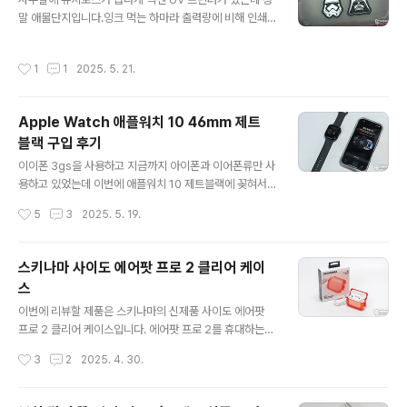
제작된 패키지에 제품의 이미지와 스타일러스 팬 그리고
말 애물단지입니다.잉크 먹는 하마라 출력량에 비해 인쇄
매직 노트 패드는 제품명으로 제품의 특징을 잘 표현하고
퀄리티를 유지하기 위해 소모되는 잉크가 말이 안 됨.암튼.
있습니다.패키지 뒷면에는 UV SUD 로우 블루라이트 인
이 UV 프린터로 뭘 할 수 있냐? 제품에 직접인쇄를 할 수
증, TUV SUD 전자 종이 디스플레이 인증과 스펙..
작성시간
1
1
2025. 5. 21.
있는데요. 쉽게 케이스디파이를 생각하면 될 거 같습니다.
하지만, 다른 방식으로 접착 필름을 이용하는 DTF 방식으
로 사용이 가능하여 사무실에서 그렇게 이용하고 있는 중
Apple Watch 애플워치 10 46mm 제트
인데....어느 날 직원이 스타워즈 캐릭터를 프린트해서 주네
블랙 구입 후기
요.대략적인 위치를 확인하고 인쇄된 필름 뒤쪽을 제거하
글 내용
고 케이스에 부착하여 판박이 식으로 열심히 문질러 줍니
이이폰 3gs을 사용하고 지금까지 아이폰과 이어폰류만 사
다.지문이 없어질때 까지...그리고 앞쪽 필름을 제거하면 짜
용하고 있었는데 이번에 애플워치 10 제트블랙에 꽂혀서
잔....깔끔하게 부착된 인쇄물 모습.이렇게 밋밋했던 스키나
그만....제품이 도착하고 지금까지 잘 사용하고 있는데 구매
작성시간
5
3
2025. 5. 19.
마 메카 슬라이드 락 에어팟 프..
기록은 남겨봅니다.애플워치 10 46mm 제트 블랙 패키지
를 개봉하면 스포츠 밴드와 애플 워치가 들어있는 2개의
작은 패키지로 구분이 되는데요.애플워치 10 패키지에는
스키나마 사이도 에어팟 프로 2 클리어 케이
애플워치와 충전기가 들어있고요.스포츠밴트 패키지는 스
스
포츠 밴드만 들어 있습니다. 아주 간단한 구성이죠?애플워
글 내용
치 10 제트 블랙은 종이 패키지에 포장이 되어있으며 꺼내
이번에 리뷰할 제품은 스키나마의 신제품 사이도 에어팟
면 씨건만 베이스를 확인할 수 있는데 필자가 구입한 제품
프로 2 클리어 케이스입니다. 에어팟 프로 2를 휴대하는데
은 46mm 라 패키지과 포장제 그리고 제품 뒷면에 46m
있어 스타일리시한 느낌을 잘 살려주는 스키나마 사이도
작성시간
3
2
2025. 4. 30.
m 각인을 확인할 수 있네요.애플워치10 46mm 제트블랙
에어팟 프로 2 클리어 케이스는 투명 컬러의 깔끔함과 심
는 약 36g으로 가벼워 보이지만 스포..
플한 디자인이 접목된 패션 아이템으로 손색이 없는데요.
리뷰를 통해 자세히 살펴보겠습니다. 리뷰~ Start!! 패키지