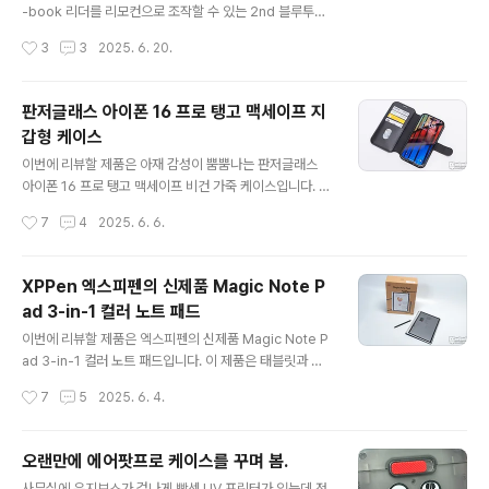
로 맥세이프 충전이 가능한 자석 내장되어 있으며 전원 버
-book 리더를 리모컨으로 조작할 수 있는 2nd 블루투스
튼과 진동 On/Off 버튼에 오렌지 컬러로 포인트를 주는 유
리모컨입니다. 제품을 뜯으면서 이 제품이 왜? 필요한 걸까
작성시간
3
3
2025. 6. 20.
니크한 포인트가 일품이며 특히 케이스 위/아래 코너에 랜
했지만 직접 사용해 보니 우와~ 이거 정말 편한데?? 라는
야드 후크를 부착할 수 있..
말이 절로 나오는 제품이네요. 누구도 추천해 주지 않았지
만 사용해 보면 추천해 주고 싶은 매우 독특한 신제품 미테
판저글래스 아이폰 16 프로 탱고 맥세이프 지
르 블루투스 리모컨 2nd를 리뷰로 살펴보겠습니다. 리뷰
갑형 케이스
Start!! 패키지 & 스펙 정보 미테르 블루투스 리모컨 2nd
글 내용
의 패키지는 아주 심플합니다. 화이트 컬러 종이 패키지에
이번에 리뷰할 제품은 아재 감성이 뿜뿜나는 판저글래스
리모컨과 RF 클립으로 블루투스 & RF 리모컨 컨트롤이라
아이폰 16 프로 탱고 맥세이프 비건 가죽 케이스입니다. 요
는 간략하게 표현으로 제품의 특징을 설명하고 있습니다.
즘은 삼성, 애플 페이 그리고 네이버, 토스, 카카오 등의 앱
작성시간
7
4
2025. 6. 6.
포인트 특징을 설명하는 아이..
을 이용한 간편 페이를 많이 사용하게 되면서 상대적으로
지갑을 사용하는 일이 점점 줄어들고 있는데요. 그래도 신
분증과 여분의 신용카드를 가지고 다니기 위해 반지갑이나
XPPen 엑스피펜의 신제품 Magic Note P
카드 지갑을 가지고 다니는 분들이 계실 텐데 판저글래스
ad 3-in-1 컬러 노트 패드
아이폰 16 프로 탱고 맥세이프 비건 가죽 케이스는 이마저
글 내용
도 케이스로 해결할 수 있게 카드와 신분증을 휴대할 수 있
이번에 리뷰할 제품은 엑스피펜의 신제품 Magic Note P
는 스마트폰 케이스로 출시하였는데요. 리뷰를 통해 자세
ad 3-in-1 컬러 노트 패드입니다. 이 제품은 태블릿과 전
히 살펴보겠습니다. 리뷰~ Start!! 패키지 & 스펙 정보 2가
자잉크 E북을 믹스한 제품으로 Android 14 기반의 90H
작성시간
7
5
2025. 6. 4.
지 형태로 사용이 가능한 2 in 1 제품인 탱고 월렛 패키지
z 주사율 그리고 16,384단계의 필압을 지원하는 X3 Pro
는 Car..
Pencil2가 적용으로 편리하게 사용할 수 있는 말 그대로
매직 노트인데요. 리뷰를 통해 자세히 살펴보겠습니다. 리
오랜만에 에어팟프로 케이스를 꾸며 봄.
뷰~ Start!! 언박싱 패키지 & 스펙 정보 심플한 디자인으로
글 내용
사무실에 유지보스가 겁나게 빡센 UV 프린터가 있는데 정