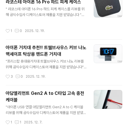
라코스테 아이폰 16 Pro 하드 피케 케이스
니다.키링형 디자인으로 제품 상단에는 오링이 부착되어
글 내용
" 라코스테 아이폰 16 Pro 하드 피케 케이스를 리뷰를 위
있으며, 케이블 휴대 시 꼬임을 방지하기 위해 170mm 길
해 공식수입사 디케이스토어 제품을 지원 받았습니다 "이
이로 조금 작게 디자인되었습니다. 듀폰사의 케블라 섬유
번에 리뷰하는 제품은 과거 학창 시절 고오급 브랜드로 이
가 사용된 케이블 외피로 사용되어 되는 3만 번 이상의 꺾
름을 떨쳤던 악어 로고가 인상적인 라코스테 아이폰 16 Pr
임에도 견뎌내는 뛰어난 내구성을 가지고 있어 튼튼함이
작성시간
1
0
2025. 12. 19.
o 하드 피케 케이스입니다.꾸안꾸 느낌의 세련미가 돋보이
느껴집니다.네이티브유니온 포켓 케이블은 USB 2.0 규격
는 프렌치 감성과 라코스테의 아이코닉인 피케 폴로 티셔
에 PD 60W 충전 속도..
츠의 모직 패턴을 적용된 고급스러운 느낌을 주는 디자인
아이폰 거치대 추천!! 트웰브사우스 커브 나노
이 아이폰에 적용되어 가지고 다닐 맛이 나는 케이스입니
맥세이프 탁상용 핸드폰 거치대
다.최신 아이폰의 필수라 할 수 있는 맥세이프를 기본으로
글 내용
제공하고 있어서 활용도 좋다는.....정말 오랜만에 보는 라
"프리스탑 휴대용거치대 트웰브사우스 커브 나노 리뷰를
코스테 로고네요.제품의 특징을 딱 봐도 슬림함, 낙하 보호,
위해 공식수입사 디케이스토어 제품을 지원 받았습니다"이
간편한 장착, 재활용이 가능한 패키징 구성과 1933년으로
번에 리뷰할 제품은 휴대성 좋은 슬림한 스마트폰 거치대
작성시간
3
0
2025. 12. 19.
시작되는 테니스 챔피언 르네 라..
트웰브사우스 커브 나노 맥세이프 탁상용 핸드폰 거치대입
니다. 트웰브사우스 커브 나노는 알루미늄 소재가 사용된
초경량형, 다양한 각도도 안정적으로 고정되는 프리스탑
아담엘리먼트 Gen2 A to C타입 고속 충전
힌지가 적용되어 꽤 유용한 제품인데요. 리뷰를 통해 자세
케이블
히 살펴보겠습니다. 패키지 & 구성품 패키지에는 제품의
글 내용
특징을 잘 표현한 이미지와 브랜드명 트웰브사우스, 커브
"아이폰 USB 연결 아담엘리먼트 Gen2 A to C 케이블
나노 제품명을 확인할 수 있습니다.패키지 뒷면에는 Qi2
리뷰를 위해 공식수입사 디케이스토어 제품을 지원 받았습
및 맥세이프 호환 장치는 안전하게 부착, 손이 필요 없는 편
니다"이번에 리뷰할 제품은 아담엘리먼트 Gen2 A to C
작성시간
1
1
2025. 12. 7.
리함. 다양한 각도 및 가로/세로 거치, 견고하고 가벼우며 ..
타입 고속 충전 케이블인데요.흔하디흔한 케이블 리뷰라