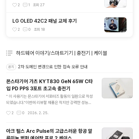
2
1
조회
27
LG OLED 42C2 패널 교체 후기
2
0
조회
18
하드웨어 이야기/스마트기기 | 충전기 | 케이블
분류 전체보기
주요 글 목록
2차 도메인 변경으로 인한 접속 오류 안내
공지
몬스타기어 가츠 KYT830 GeN 65W C타
입 PD PPS 3포트 초고속 충전기
글 내용
" 이 사용기는 몬스타기어 서포터즈 활동의 일환으로 작성
되었습니다."이번에 리뷰할 제품은 작지만 강력한 성능을
자랑하는 65W GaN(질화갈륨) 초고속 멀티 충전기, 몬스
작성시간
2
0
2026. 2. 25.
타기어 KYT830입니다.몬스타기어 KYT830은 PD(Po
wer Delivery), PPS 65W, QC 3.0 규격을 모두 지원하
며, 3개의 USB-C 포트로 구성되어 있어 최신 기기들과의
아크 펄스 Arc Pulse의 고급스러운 항공 알
호환성이 매우 뛰어납니다.패키지 뒷면에 스펙 정보를 살
루미늄 범퍼 에어팟 프로 2 케이스