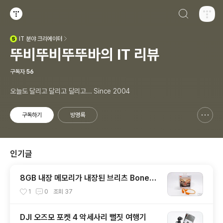
검색하기
티스토리
IT
분야 크리에이터
(새창열림)
뚜비뚜비뚜뚜바의 IT 리뷰
구독자
56
오늘도 달리고 달리고 달리고... Since 2004
구독하기
방명록
신고하기 레이어
열기
인기글
8GB 내장 메모리가 내장된 브리츠 BoneW
ave8 스포츠 골전도 블루투스 이어폰
1
0
조회
37
DJI 오즈모 포켓 4 악세사리 뻘짓 여행기