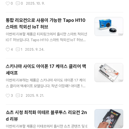
작성시간
0
0
2025. 10. 9.
녹화를 해야 하고 별도의 전원 없이 내장된 배터리로 사용
하는 상황으로 제한적일 수 있는데요. 브리츠 BZ-BVR70
00은 124.5 광각 렌즈 IP68 방진/방수, 3K 해상도 동영
통합 리모컨으로 사용이 가능한 Tapo H110
상 촬영, 44MP 픽셀 사진 촬영, 2600mAh 배터리 내장
스마트 적외선 IoT 허브
으로 약 14시간 사용이 가능하여 든든한 방패가 될 수 있는
글 내용
아이템으로 어떤 특징이 있는지 살펴보겠습니다. 리뷰~ St
이번에 리뷰할 제품은 티피링크에서 출시한 스마트 적외선
art!! 패키지 & 스펙 정보 패키지에는 브리츠 BZ-BVR70
IOT 허브입니다. Tapo H110 스마트 적외선 IoT 허브는
00의 실물 이미지와 모델..
집안에 IR 리모컨 기능을 통하여 스마트앱으로 사용할 수
작성시간
4
1
2025. 9. 24.
있는 제품으로 TV, 에어컨, IOT 스위치 등 다양한 제품을
Tapo H110 하나로 간편하게 사용할 수 있는데요. 리뷰를
통해 자세히 살펴보겠습니다. 패키지 & 스펙 정보 패키지
스키나마 사이도 아이폰 17 케이스 클리어 맥
에는 제품의 이미지와 스마트 범용 리모컨이라는 명칭으로
세이프
18가지 8,000여 개의 브랜드의 가전제품을 지원한다고
글 내용
표기하고 있습니다.측면에는 제품의 구성품과 Tapo 전용
이번에 리뷰하는 제품은 스키나마 사이도 아이폰 17 케이
앱 연동 QR 코드를 확인할 수 있고요.패키지 뒷면에는 음
스 클리어 맥세이프 모델입니다. 작년 이맘때? 아이폰 16
성 제어(시리, 알렉사, 구글 어시스턴트를 사용하여 간단한
Pro 케이스 리뷰하면서 소개를 한차례 해드렸던 브랜드이
작성시간
3
2
2025. 9. 21.
음성 명령), 일정..
기도 한데요. 스키나마 사이도 아이폰 16 PRO 맥세이프
케이스이번에 리뷰할 제품은 일본의 스트릿 패션 기반의 Y
2K 스타일 모바일 액세서리 브랜드인 스키나마 사이도 아
쇼츠 시청 최적화 미테르 블루투스 리모컨 2n
이폰 16 PRO 맥세이프 케이스입니다.개인적으로 PC 소
d 리뷰
재 케이스는 황변이 발생하는 문idsam209.com충격 및
글 내용
파손 방지를 설계가 적용된 TPU+PC 소재의 투명 케이스
이번에 리뷰할 제품은 미테르에서 출시한 쇼츠 콘텐츠 및 E