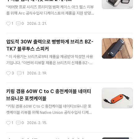
펴보면...멀티 포트 충전기는 연결하는 포트 수에 따라 출력
글 내용
이 달라지기 때문에 스펙을 확인하는 것이 중요한데요. LG
"에어팟 프로 시리즈 프리미엄 범퍼 케이스 아크 펄스 리뷰
그램이나 맥북 에어 같은 노트북을 충전하실 때는 단독 포
를 위해 Arc 공식수입사 디케이스토어 제품을 지원 받았습
트(USB-1 또는 USB-2) 사용을 권장하며, 여러 기기를 동
니다"이번에 리뷰할 제품은 전 세계 유일의 프리미엄 범퍼
작성시간
1
0
2026. 2. 21.
시에 충전할 때는 기기별 소모 전력을 고려해 연결하는 것..
케이스, 아크 펄스(Arc Pulse) 항공 우주 등급 알루미늄
범퍼 에어팟 프로 2 케이스입니다 아크 펄스는 프리미엄
금속 소재를 활용해 혁신적인 범퍼 케이스를 만드는 브랜
압도적 30W 출력으로 빵빵하게 브리츠 BZ-
드로 유명한데요. 에어팟 프로 본연의 디자인을 최대한 드
TK7 블루투스 스피커
러내면서도, 메탈 소재 특유의 고급스러움으로 기기를 감
글 내용
싸주는 독보적인 감성을 자랑합니다. 실제 사용 느낌은 어
" 이 사용기는 브리츠로부터 제품을 제공받아 작성한 사용
떠했는지 리뷰를 통해 자세히 살펴보겠습니다. 리뷰~ Star
기입니다. "이번에 리뷰할 제품은 브리츠의 신제품 BZ-T
t!! 패키지 & 스펙 정보 제품 패키지는 친환경 소재인 종이
K7 블루투스 스피커입니다. 브리츠 BZ-TK7은 최신 블루
작성시간
3
1
2026. 2. 19.
를 사용했으며, 띠지를 활용해 제품의 핵심 특징을 명확히
투스 5.3 버전을 탑재한 모델로 15W 출력의 66mm 드라
전달하고..
이버 유닛 2개를 장착해 최대 30W의 강력한 출력을 자랑
하며, 바닥면의 패시브 라디에이터를 통해 웅장하고 빵빵
키링 겸용 60W C to C 충전케이블 네이티
한 사운드를 선사합니다. MicroSD 카드를 이용한 MP3
브유니온 포켓케이블
재생과 IPX5 등급의 생활방수 지원, 그리고 텀블러 형태의
글 내용
뛰어난 휴대성까지 겸비해 묘한 매력을 발산하는 BZ-TK
"키링 겸용 60W C to C 충전케이블 네이티브유니온 포
7 리뷰를 통해 상세히 살펴보겠습니다. 리뷰~ Start!! 패키
켓케이블 리뷰를 위해 Native Union 공식수입사 디케이
지 & 스펙 정보 패키지는 세로로 길게 디자인되어 있어 각
스토어 제품을 지원 받았습니다" 이번에 리뷰할 제품은 네
작성시간
1
0
2026. 2. 15.
면의 인쇄 내용을 한 번에 담아 보았습니다..
이티브유니온 포켓 케이블 60W C to C 입니다.네이티브
유니온 포켓 케이블 60W C to C 케이블은 포켓용으로 제
작된 케이블로 흡사 맥가이버 칼 디자인 형태를 띠고 있습