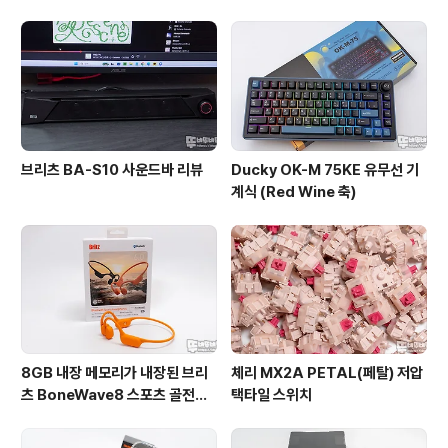
브리츠 BA-S10 사운드바 리뷰
Ducky OK-M 75KE 유무선 기
계식 (Red Wine 축)
8GB 내장 메모리가 내장된 브리
체리 MX2A PETAL(페탈) 저압
츠 BoneWave8 스포츠 골전도
택타일 스위치
블루투스 이어폰