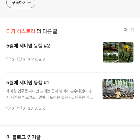
구독하기
더보기
디카 히스토리
의 다른 글
5월에 세미원 동행 #2
글 내용
0
0
2013. 6. 6.
5월에 세미원 동행 #1
글 내용
세미원 입구를 지나면 보이는 곳이 항아리 분수대입니다.
저 사진을 찍으려고.. 얼마나 노력을 했던지... 아들놈이 차
갑다고.. 빨리 찍으라고... ㅎㅎㅎㅎㅎ 점점 사진찍히는걸
0
0
2013. 6. 6.
싫어한다는....
이 블로그 인기글