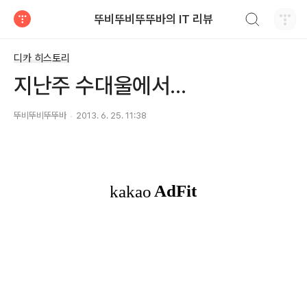
검색하기
뚜비뚜비뚜뚜바의 IT 리뷰
티스토리
디카 히스토리
지난주 수대울에서...
뚜비뚜비뚜뚜바
2013. 6. 25. 11:38