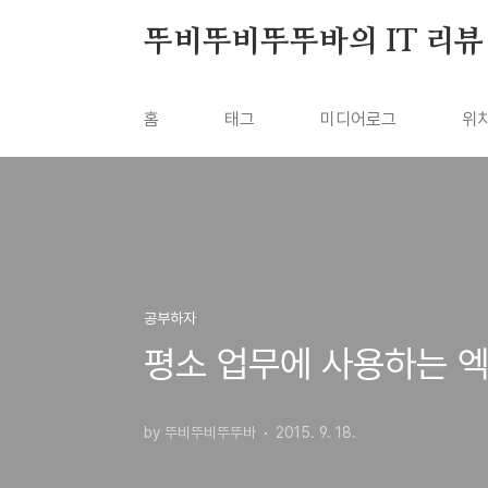
본문 바로가기
뚜비뚜비뚜뚜바의 IT 리뷰
홈
태그
미디어로그
위
공부하자
평소 업무에 사용하는 엑
by 뚜비뚜비뚜뚜바
2015. 9. 18.