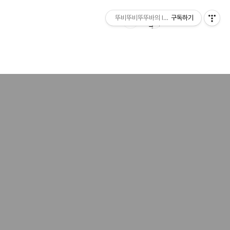
뚜비뚜비뚜뚜바의 IT 리뷰
구독하기