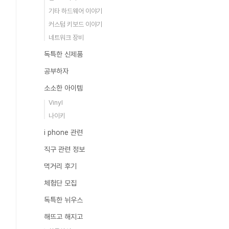
기타 하드웨어 이야기
커스텀 키보드 이야기
네트워크 장비
독특한 신제품
공부하자
소소한 아이템
Vinyl
나이키
i phone 관련
직구 관련 정보
먹거리 후기
체험단 모집
독특한 뉘우스
해뜨고 해지고