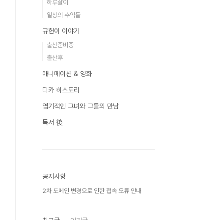
하루살이
일상의 추억들
규헌이 이야기
출산준비중
출산후
애니메이션 & 영화
디카 히스토리
엽기적인 그녀와 그들의 만남
독서 後
공지사항
2차 도메인 변경으로 인한 접속 오류 안내