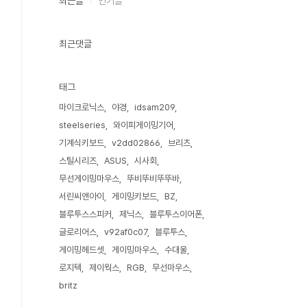
최근글
인기글
최근댓글
태그
마이크로닉스
야경
idsam209
steelseries
와이피게이밍기어
기계식키보드
v2dd02866
브리츠
스틸시리즈
ASUS
시사회
무선게이밍마우스
뚜비뚜비뚜뚜바
서린씨앤아이
게이밍키보드
BZ
블루투스스피커
제닉스
블루투스이어폰
글로리어스
v92af0c07
블루투스
게이밍헤드셋
게이밍마우스
수대울
로지텍
제이웍스
RGB
무선마우스
britz