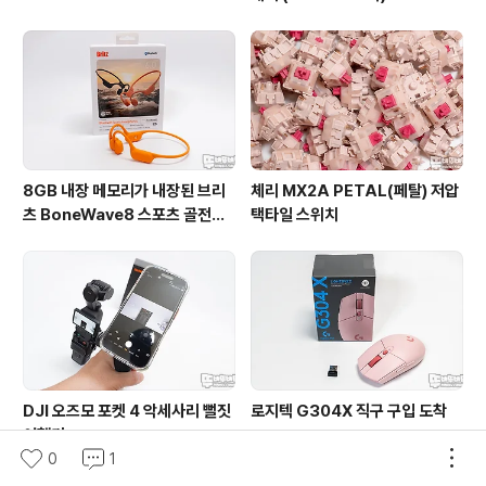
8GB 내장 메모리가 내장된 브리
체리 MX2A PETAL(페탈) 저압
츠 BoneWave8 스포츠 골전도
택타일 스위치
블루투스 이어폰
DJI 오즈모 포켓 4 악세사리 뻘짓
로지텍 G304X 직구 구입 도착
여행기
0
1