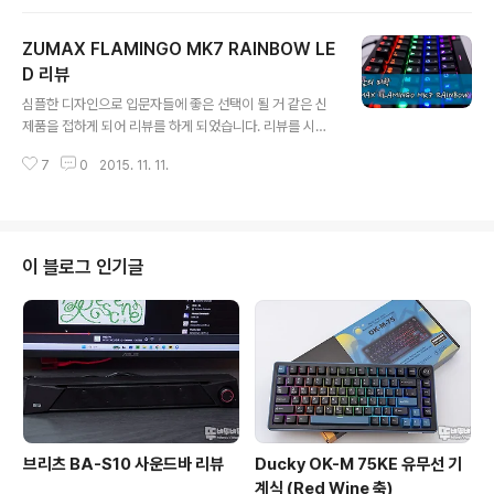
진 부분에 납땜을 하고 보라색 라인으로 와이어링을 하시
면 해결이 되실꺼 같습니다. 와이어링선이 없으시다면 S-
ZUMAX FLAMINGO MK7 RAINBOW LE
ATA 케이블이나 E-IDE 케이블 벗겨서 사용하셔도 되구
요. 다른곳에 쇼트가 나지 않게 케이블 양쪽 끝부분의 피복
D 리뷰
글 내용
을 벗겨서 납땜을 해보시기 바랍니다.
심플한 디자인으로 입문자들에 좋은 선택이 될 거 같은 신
제품을 접하게 되어 리뷰를 하게 되었습니다. 리뷰를 시작
하겠습니다. 패키지 패키지는 심플하게 되어있습니다. 검
7
0
2015. 11. 11.
은색 무지 박스로 깔끔한 디자인이고요. 타사와 같이 이런
저런 문구와 사진이 없습니다. 지금까지 요란한 박스를 봐
와서인지 조금 심심해 보입니다. 제품은 White LED 모델
과 RAINBOW LED 모델 2가지 있습니다. 이번 리뷰제품
은 RAINBOW LED 제품입니다. 구성품으로는 키보드 본
이 블로그 인기글
체와 키캡 리무버 그리고 간단한 기능 설명 안내서가 있습
니다. 외형탐구 1) 반영구적인 이색사출 키캡 (한글각인 /
기능키 각인 레이저인쇄) 기본 키캡은 이색사출이며, 한글
폰트와 기능키 부분은 레이저 각인으로 되어있습니다. 여
기까지 보면 불투명 재질에 코..
브리츠 BA-S10 사운드바 리뷰
Ducky OK-M 75KE 유무선 기
계식 (Red Wine 축)