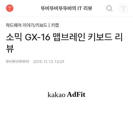
검색하기
뚜비뚜비뚜뚜바의 IT 리뷰
티스토리
하드웨어 이야기/키보드 | 키캡
소믹 GX-16 맵브레인 키보드 리
뷰
뚜비뚜비뚜뚜바
2015. 11. 13. 13:29