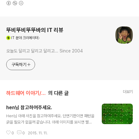
(새창열림)
로그 정보
뚜비뚜비뚜뚜바의 IT 리뷰
(새창열림)
IT
분야 크리에이터
오늘도 달리고 달리고 달리고... Since 2004
구독하기
더보기
하드웨어 이야기/키보드 | 키캡
의 다른 글
hen님 참고하여주세요.
글 내용
Hen님 아래 사진을 참고하여주세요. 단면기판이면 패턴을
긁을 필요가 없을꺼 같습니다. 아래 이미지를 보시면 빨간
색 라인이 PCB 라인입니다. 보시는것과 동판이 날라간 부
0
0
2015. 11. 11.
분과 연결되는 곳이지요. 휘어지는 기판으로 동판이 떨어