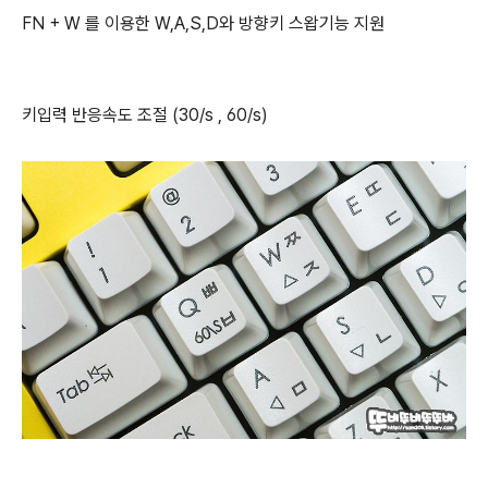
FN + W 를 이용한 W,A,S,D와 방향키 스왑기능 지원
키입력 반응속도 조절 (30/s , 60/s)