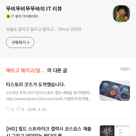
뚜비뚜비뚜뚜바의 IT 리뷰
(새창열림)
IT
분야 크리에이터
오늘도 달리고 달리고 달리고... Since 2004
구독하기
더보기
해뜨고 해지고/일상의 추억들
의 다른 글
티스토리 굿즈가 도착했습니다.
글 내용
2018년 초에 2017년 티스토리 결산 내용을 정리하면서
http://www.idsam209.com/1645 이벤트에 참여했었
는데 그게 당첨이 되어서 티스토리 굿즈가 도착했습니다.
3
0
2018. 3. 22.
2018년 티스토리 굿즈를 만나보시죠. 렌티큘러 스티커 3
종 이 디자인은 연말 결산에 사용된 이미지를 렌티큘러 스
티커로 제작하였습니다. 티스토리 로고 스티커 큰놈, 작은
[HG] 빌드 스트라이크 갤럭시 코스모스 재출
놈. 아.. 이것도 렌티큘러로 만들어주지... 의문에 박스하나!!
음각으로 되어있는 TISTORY 로고가 보입니다. 오~ 아날
시 그리고 어이없는 반다이 몰