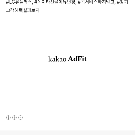
#LG유플러스, #데이타선물메뉴변경, #콕서비스하지말고, #장기
고객혜택살펴보자
(새창열림)
로그 정보