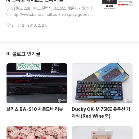
글 내용
로그 감성이 풍성한 단추 봉투에 돌돌 감긴 끈을 푸는 재미
[HG] 빌드 스트라이크 갤럭시 코스모스 재출시 되었습니
가 있었습니다. 왠지 선물 포장을 풀어헤치는 느낌이라고
다. http://www.bandaimall.co.kr/display/goods.d
할까? 두둥!!! 오... 레자 느낌의 표지가 일품인 다이어리 속
o?method=goods&goods_code=013302 아이가
지는 줄이 없는 미색 느낌입니다. 뒤쪽에는 고정밴드가
2
2
2018. 2. 27.
갖고 싶어하는 건프라여서 주문하려고 보니... * 이미지의
딱!!..
갤럭시 부스는 별매 제품입니다?라고 적혀있네요. 그래서
반다이 몰 고객센터에 전화해서 물어보니 확인도 안하시고
판매 페이지에 그렇게 적혀있다면 별매이니 따로 구입을
해야합니다. 라고 이야기합니다. 상품의 이미지는 연출된
이 블로그 인기글
거라고... ??? 근데 웃기건 다른 판매 사이트에는 이런 문구
가 없다는 거죠. 그랬더니 타사의 사이트 정보는 자신들이
알 수 없다고.. 물론 그렇긴하지 하지만 공식 쇼핑몰에서 판
매하는 내용을 그대로 유통점에서 사용할텐데 유통점에
서..
브리츠 BA-S10 사운드바 리뷰
Ducky OK-M 75KE 유무선 기
계식 (Red Wine 축)