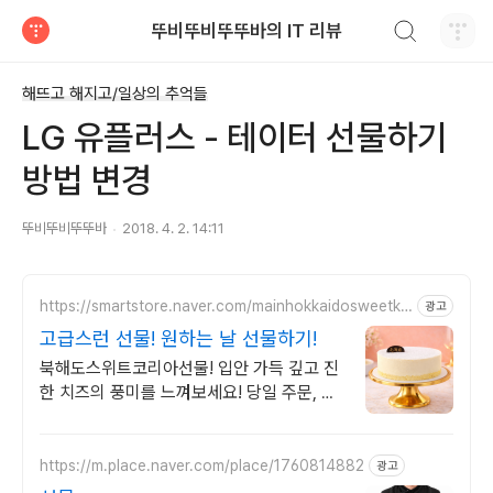
검색하기
뚜비뚜비뚜뚜바의 IT 리뷰
티스토리
해뜨고 해지고/일상의 추억들
LG 유플러스 - 테이터 선물하기
방법 변경
뚜비뚜비뚜뚜바
2018. 4. 2. 14:11
https://smartstore.naver.com/mainhokkaidosweetko
광고
rea
고급스런 선물! 원하는 날 선물하기!
북해도스위트코리아선물! 입안 가득 깊고 진
한 치즈의 풍미를 느껴보세요! 당일 주문, 익
일 도착/ 예약배송/ 선물/ 단체주문/ 명품 케
이크의 맛을 전합니다
https://m.place.naver.com/place/1760814882
광고