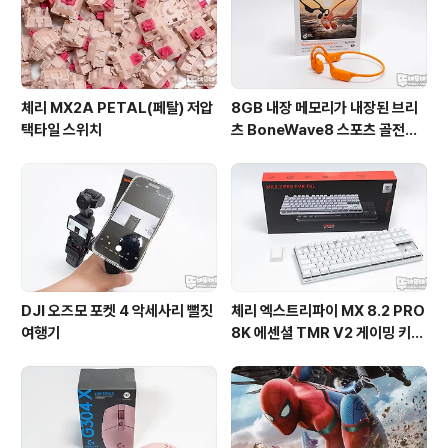
체리 MX2A PETAL(페탈) 저압
8GB 내장 메모리가 내장된 브리
택타일 스위치
츠 BoneWave8 스포츠 골전도
블루투스 이어폰
DJI 오즈모 포켓 4 악세사리 뻘짓
체리 엑스트리파이 MX 8.2 PRO
여행기
8K 에센셜 TMR V2 게이밍 키보
드 리뷰