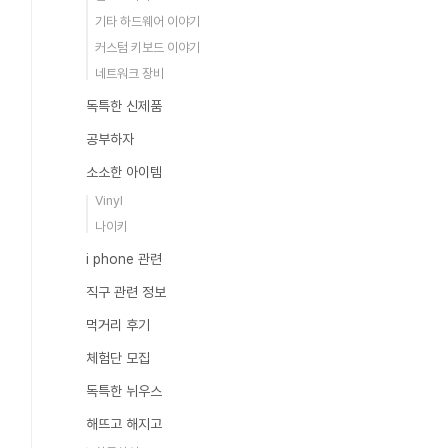
기타 하드웨어 이야기
커스텀 키보드 이야기
네트워크 장비
독특한 신제품
공부하자
소소한 아이템
Vinyl
나이키
i phone 관련
직구 관련 정보
먹거리 후기
체험단 모집
독특한 뉘우스
해뜨고 해지고