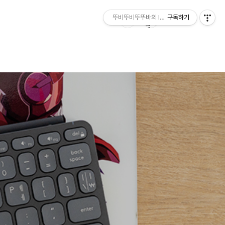
뚜비뚜비뚜뚜바의 IT 리뷰
구독하기