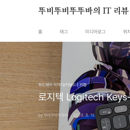
본문 바로가기
뚜비뚜비뚜뚜바의 IT 리뷰
홈
태그
미디어로그
위
하드웨어 이야기/키보드 | 키캡
로지텍 Logitech Key
by 뚜비뚜비뚜뚜바
2024. 8. 16.