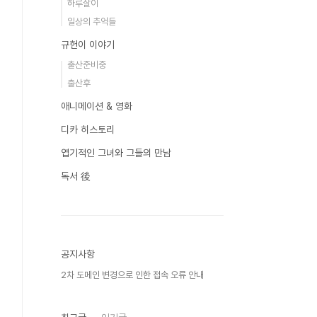
하루살이
일상의 추억들
규헌이 이야기
출산준비중
출산후
애니메이션 & 영화
디카 히스토리
엽기적인 그녀와 그들의 만남
독서 後
공지사항
2차 도메인 변경으로 인한 접속 오류 안내