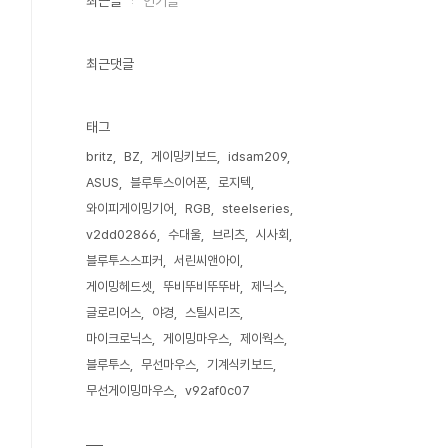
최근글
인기글
최근댓글
태그
britz
BZ
게이밍키보드
idsam209
ASUS
블루투스이어폰
로지텍
와이피게이밍기어
RGB
steelseries
v2dd02866
수대울
브리츠
시사회
블루투스스피커
서린씨앤아이
게이밍헤드셋
뚜비뚜비뚜뚜바
제닉스
글로리어스
야경
스틸시리즈
마이크로닉스
게이밍마우스
제이웍스
블루투스
무선마우스
기계식키보드
무선게이밍마우스
v92af0c07