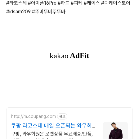
#라코스테 #아이폰16Pro #하드 #피케 #케이스 #디케이스토어
#idsam209 #뚜비뚜비뚜뚜바
http://m.coupang.com
광고
쿠팡 라코스테 매일 오픈되는 와우회원
특가
쿠팡, 와우회원은 로켓상품 무료배송/반품,