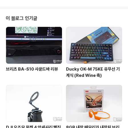
는 고 스펙 제품입니다.가장 눈에 띄는 부분은 3년 품질 보
증!! 2만 원대 가격에 3년 보증이면 정말 품질에 자신 있다
는 이야기겠죠? 보험은 확실해서 좋네요.패키지 뒷면의 인
이 블로그 인기글
쇄 내용을 살펴보면 드론 및 액션 캠류 지원, 알루미늄 디자
인, 단선 방지 설계 적용, 고밀도 나일론 직조 케이블 사용
등을 살펴볼 수 있습니다.그 외 제품으로 사용 가능한 USB
-A 단자를 사용하는 충전기 또는 PC 와 저장 장치, 스마트
폰 연결 ..
브리츠 BA-S10 사운드바 리뷰
Ducky OK-M 75KE 유무선 기
계식 (Red Wine 축)
DJI 오즈모 포켓 4 악세사리 뻘짓
8GB 내장 메모리가 내장된 브리