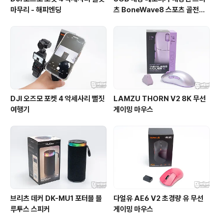
마무리 - 해피엔딩
츠 BoneWave8 스포츠 골전도
블루투스 이어폰
DJI 오즈모 포켓 4 악세사리 뻘짓
LAMZU THORN V2 8K 무선
여행기
게이밍 마우스
브리츠 데커 DK-MU1 포터블 블
다얼유 AE6 V2 초경량 유 무선
루투스 스피커
게이밍 마우스