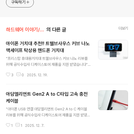
구독하기
더보기
하드웨어 이야기/스마트기기 | 충전기 | 케이블
의 다른 글
아이폰 거치대 추천!! 트웰브사우스 커브 나노
맥세이프 탁상용 핸드폰 거치대
글 내용
"프리스탑 휴대용거치대 트웰브사우스 커브 나노 리뷰를
위해 공식수입사 디케이스토어 제품을 지원 받았습니다"이
번에 리뷰할 제품은 휴대성 좋은 슬림한 스마트폰 거치대
3
0
2025. 12. 19.
트웰브사우스 커브 나노 맥세이프 탁상용 핸드폰 거치대입
니다. 트웰브사우스 커브 나노는 알루미늄 소재가 사용된
초경량형, 다양한 각도도 안정적으로 고정되는 프리스탑
아담엘리먼트 Gen2 A to C타입 고속 충전
힌지가 적용되어 꽤 유용한 제품인데요. 리뷰를 통해 자세
히 살펴보겠습니다. 패키지 & 구성품 패키지에는 제품의
케이블
글 내용
특징을 잘 표현한 이미지와 브랜드명 트웰브사우스, 커브
"아이폰 USB 연결 아담엘리먼트 Gen2 A to C 케이블
나노 제품명을 확인할 수 있습니다.패키지 뒷면에는 Qi2
리뷰를 위해 공식수입사 디케이스토어 제품을 지원 받았습
및 맥세이프 호환 장치는 안전하게 부착, 손이 필요 없는 편
니다"이번에 리뷰할 제품은 아담엘리먼트 Gen2 A to C
리함. 다양한 각도 및 가로/세로 거치, 견고하고 가벼우며 ..
1
1
2025. 12. 7.
타입 고속 충전 케이블인데요.흔하디흔한 케이블 리뷰라
감흥이 없으시겠지만 이 제품은 3A / 15W 출력을 지원하