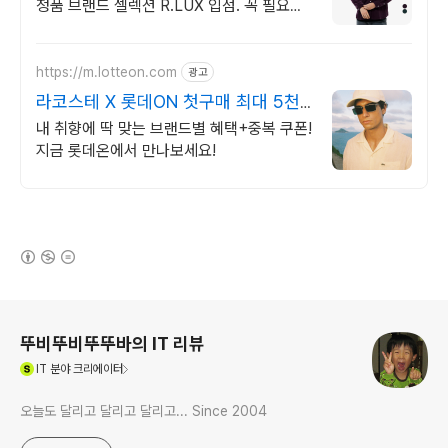
정품 브랜드 셀렉션 R.LUX 입점. 꼭 필요한
제품은 쿠팡에서 더 저렴하게, 로켓배송으로
더 빠르게!
https://m.lotteon.com
광고
라코스테 X 롯데ON 첫구매 최대 5천
원 혜택!
내 취향에 딱 맞는 브랜드별 혜택+중복 쿠폰!
지금 롯데온에서 만나보세요!
(새창열림)
로그 정보
뚜비뚜비뚜뚜바의 IT 리뷰
(새창열림)
IT
분야 크리에이터
오늘도 달리고 달리고 달리고... Since 2004