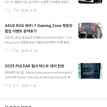
밍 노트북, 헤드셋, 마우스, 마우스 패드가 전시된 테이블을
C2 TV 패널이 어느 날 갑자기 오른쪽 이너베젤 부분이 우
마주하였습니다.2 in 1 디자인된 한정판 노트북 ROG Flo
글거리는 문제가 확인되어 고민 끝에 LG 서비스센터에 전
w Z13-KJP, ROG Delta II-KJP 헤드셋, ROG Keris II
2
0
2026. 3. 31.
화를 하여 지난주 화요일에 패널 교체를 진행하게 되었습
Origin-KJP Edition 마우스, ROG Sc..
니다.사용시간은 약 7,800시간 구입일로 약 4년이 되어가
는 상황인데..... 패널 우글거림 하필 비슷한 시기에 커뮤니
ASUS ROG WiFi 7 Gaming Zone 체험형
티에서 번인 증상과 우글거림 증상을 보긴 했는데 제 TV에
도 우글거림이 보이네요. 패널 교체 암튼 기사님이 LG OL
팝업 이벤트 참여후기
글 내용
ED 42C2 뒤쪽에 플라스틱 커버를 벗겨내고 내부의 덩어
이번 포스팅은 토요일에 진행한 ASUS ROG WiFi 7 Ga
리도 구성된 PCB와 스피커 및 IR센서, WI-FI 모듈을 분리
ming Zone 체험형 팝업 이벤트에 참여하기 위해 홍대입
하고 가지고 온 큰 박스에서 은박지로 된 비닐로 포장된 덩
구역을 방문했습니다.행사는 2호선 홍대입구역 3번 출구
어리를 꺼내시네요..
1
0
2025. 12. 13.
에서 약 3분 거리에 있는 레조네 홍대에서 진행하였는데
요.큰길을 지나가다가 골목을 빼꼼히 보면 건물을 감싸는
ASUS ROG 로고와 WiFi 7 Gaming Zone 이미지를 확
2025 PULSAR 펄사 테스트 데이 현장
인할 수 있어 "오~ 여기구나 하고 알 수 있네요."1층 건물에
글 내용
서 입장하면 인스타그램 팔로우 이벤트를 시작으로 첫 퀘
행사관련 게시글 : https://cafe.naver.com/embestc/
스트가 진행합니다. (이상하다 분명히 사진을 찍었는데 아
925428 Pulsar Test Day & Meetup! Pulsar의 개발
이폰 사진첩에 사진이 없다는...)벽을 타고 이동하다 보니
중인 제품을 만날 수 있는 자리! 여러분을 초대합니다!🎉 P
안쪽에 ASUS 라우터 존으로 구분된 최신 Wi-Fi 7 공유기
3
7
2025. 7. 12.
ulsar Test Day & Meetup 신제품 테스트하고 의견도
3종이 전시되어 있었습니다 디자인을 보니 간지가 그냥 예
나누는 특별한 자리! 📅 일정 - Day 1 : 2025.07.12(토)
술이라는...
오후 1...cafe.naver.com 7월 12일 1시부터 일반인에게
오픈된 2025 펄사 테스트 데이 현장에 갔다 왔습니다. ​3
번 정도 글을 쓰다가 버튼을 잘 못 눌러서 죄다 날려먹고 집