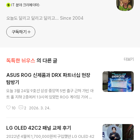
(새창열림)
IT
분야 크리에이터
오늘도 달리고 달리고 달리고... Since 2004
구독하기
더보기
독특한 뉘우스
의 다른 글
ASUS ROG 신제품과 DRX 파트너십 현장
탐방기
글 내용
오늘 3월 24일 9호선 삼성 중앙역 5번 출구 근처 가빈 아
트 홀 지하 2층에서 13시에 있었든 ROG 게이밍 기어 신
제품 및 DRX 게임 팀 파트너십 체결 행사가 있어 탐방을
10
2
2026. 3. 24.
하게 되었습니다.입구에서 블로거 이름표와 통시 통역기를
받고 내부로 들어왔는데 한쪽에는 신제품 전시 그리고 다
른 한쪽에는 신제품 체험존 그리고 행상으로 구분되어 있
LG OLED 42C2 패널 교체 후기
습니다. 먼저 신제품 체험존에는 DRX 프로게임팀의 굿즈
글 내용
를 전시한 공간 그리고 코지마 프로덕션과 콜라보한 게이
2022년 4월에 1,700,000원에 구입했던 LG OLED 42