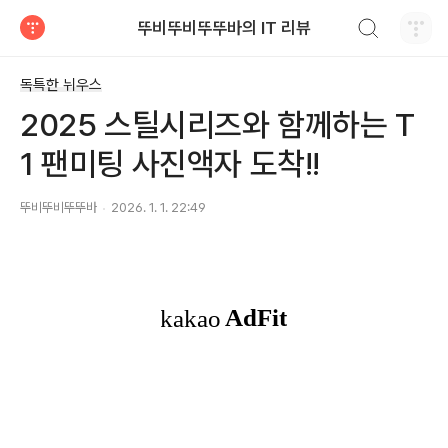
검색하기
뚜비뚜비뚜뚜바의 IT 리뷰
티스토리
독특한 뉘우스
2025 스틸시리즈와 함께하는 T
1 팬미팅 사진액자 도착!!
뚜비뚜비뚜뚜바
2026. 1. 1. 22:49