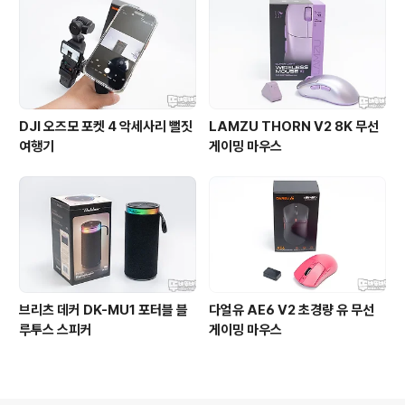
DJI 오즈모 포켓 4 악세사리 뻘짓
LAMZU THORN V2 8K 무선
여행기
게이밍 마우스
브리츠 데커 DK-MU1 포터블 블
다얼유 AE6 V2 초경량 유 무선
루투스 스피커
게이밍 마우스