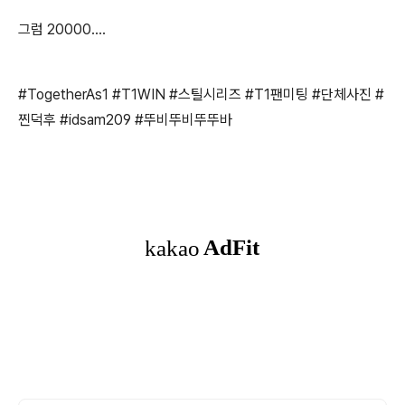
그럼 20000....
#TogetherAs1
#T1WIN
#스틸시리즈
#T1팬미팅
#단체사진
#
찐덕후
#idsam209
#뚜비뚜비뚜뚜바