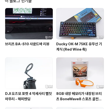
이 블로그 인기글
에와서 컴퓨터로 작업하네요.입구쪽에 현재 가장 핫한 핑
거팁 마우스 X2F 블랙 / 5주년 모델이 눈에 띄고요.국가별
독점 판매 중인 X2 크레이지 라이트 나라 에디..
브리츠 BA-S10 사운드바 리뷰
Ducky OK-M 75KE 유무선 기
계식 (Red Wine 축)
DJI 오즈모 포켓 4 악세사리 뻘짓
8GB 내장 메모리가 내장된 브리
마무리 - 해피엔딩
츠 BoneWave8 스포츠 골전도
블루투스 이어폰