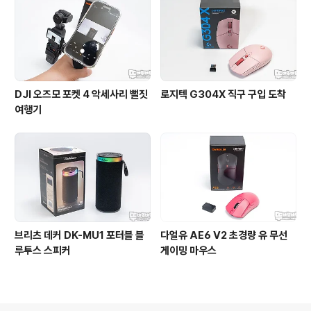
DJI 오즈모 포켓 4 악세사리 뻘짓
로지텍 G304X 직구 구입 도착
여행기
브리츠 데커 DK-MU1 포터블 블
다얼유 AE6 V2 초경량 유 무선
루투스 스피커
게이밍 마우스