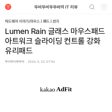
검색하기
뚜비뚜비뚜뚜바의 IT 리뷰
티스토리
하드웨어 이야기/마우스 | 패드 | 번지
Lumen Rain 글래스 마우스패드
아트워크 슬라이딩 컨트롤 강화
유리패드
뚜비뚜비뚜뚜바
2026. 5. 22. 07:56