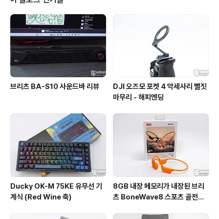
입에 따른 서로 다른 경도를 제공하는게 특징인데 리뷰를
통해 자세히 살펴보겠습니다. 리뷰~ Start!! 패키지 & 스펙
정보 레이저 RAZER Gigantus V2 Pro 게이밍 마우..
브리츠 BA-S10 사운드바 리뷰
DJI 오즈모 포켓 4 악세사리 뻘짓
마무리 - 해피엔딩
Ducky OK-M 75KE 유무선 기
8GB 내장 메모리가 내장된 브리
계식 (Red Wine 축)
츠 BoneWave8 스포츠 골전도
블루투스 이어폰