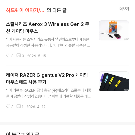
더보기
하드웨어 이야기/마우스 | 패드 | 번지
의 다른 글
스틸시리즈 Aerox 3 Wireless Gen 2 무
선 게이밍 마우스
글 내용
" 이 사용기는 스틸시리즈 유통사 앰엔웍스로부터 제품을
제공받아 작성한 사용기입니다. "이번에 리뷰할 제품은 스
틸시리즈 Aerox 3 Wireless Gen 2 무선 게이밍 마우
3
0
2026. 5. 15.
스입니다. 현재 스틸시리즈는 기존의 인기 모델을 2세대로
업그레이드하여 출시하고 있는데 헤드셋 라인업 강세에서
한동안 뜸했던 게이밍 마우스 라인업도 순차적으로 업그레
레이저 RAZER Gigantus V2 Pro 게이밍
이드 진영을 갖춰가는 느낌을 주고 있는데요. Rival 3 Wir
eless Gen2를 시작으로 AEROX 3 Wireless Gen2
마우스패드 사용 후기
글 내용
모델로 이어지는 라인업을 리뷰에 앞서 이전 세대 제품과
" 이 리뷰는 RAZER 공식 총판 (주)에스라이즈로부터 제품
차이점을 살펴보겠습니다.구분Aerox 3 Wireless (202
을 제공받아 작성하였습니다. " 이번에 리뷰할 제품은 레이
2 Edition)Aerox 3 Wireless Gen 2 (2026)최대 폴
저의 기간투스 V2 Pro 게이밍 마우스입니다. 기간투스 V
링 레이트1,000Hz (1ms)4,00..
3
1
2026. 4. 22.
2 Pro는 총 5가지 라인업으로 Max Speed, Speed, B
alance, Control, Max Control로 출시되었는데, 국내
에서는 Max Speed를 제외한 4가지 라인업을 선보이고
있는데요. 4가지 타입의 표면 각기 다른 모직을 사용한 다
른 촉감 그리고 레이저만의 GlideCore 폼 적용으로 각 타
이 블로그 인기글