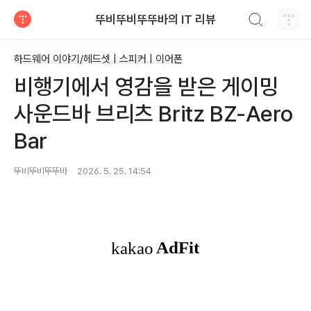
검색하기
뚜비뚜비뚜뚜바의 IT 리뷰
티스토리
하드웨어 이야기/헤드셋 | 스피커 | 이어폰
비행기에서 영감을 받은 게이밍
사운드바 브리츠 Britz BZ-Aero
Bar
뚜비뚜비뚜뚜바
2026. 5. 25. 14:54