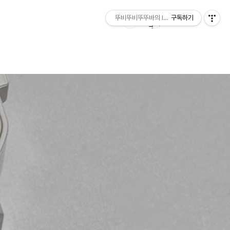
뚜비뚜비뚜뚜바의 IT 리뷰
구독하기