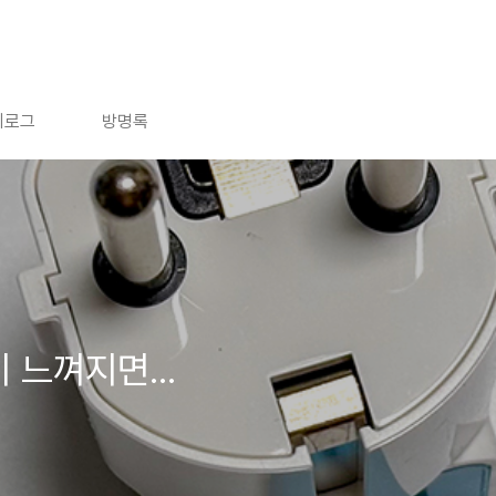
치로그
방명록
 느껴지면...