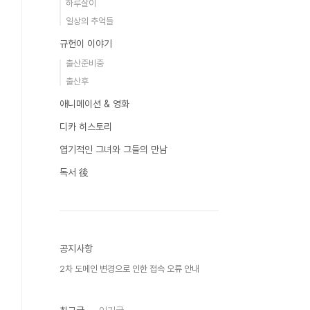
하루살이
일상의 추억들
규헌이 이야기
출산준비중
출산후
애니메이션 & 영화
디카 히스토리
엽기적인 그녀와 그들의 만남
독서 後
공지사항
2차 도메인 변경으로 인한 접속 오류 안내