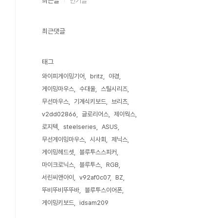
최근글
인기글
최근댓글
태그
와이피게이밍기어
britz
야경
게이밍마우스
수대울
스틸시리즈
무선마우스
기계식키보드
브리츠
v2dd02866
글로리어스
제이웍스
로지텍
steelseries
ASUS
무선게이밍마우스
시사회
제닉스
게이밍헤드셋
블루투스스피커
마이크로닉스
블루투스
RGB
서린씨앤아이
v92af0c07
BZ
뚜비뚜비뚜뚜바
블루투스이어폰
게이밍키보드
idsam209