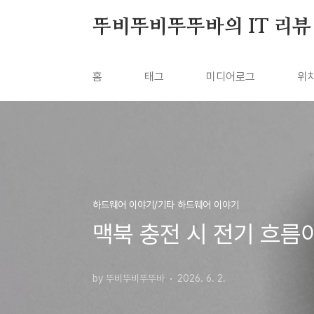
본문 바로가기
뚜비뚜비뚜뚜바의 IT 리뷰
홈
태그
미디어로그
위
하드웨어 이야기/기타 하드웨어 이야기
맥북 충전 시 전기 흐름이
by 뚜비뚜비뚜뚜바
2026. 6. 2.