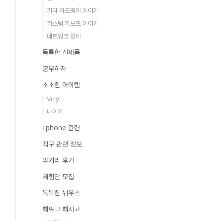
기타 하드웨어 이야기
커스텀 키보드 이야기
네트워크 장비
독특한 신제품
공부하자
소소한 아이템
Vinyl
나이키
i phone 관련
직구 관련 정보
먹거리 후기
체험단 모집
독특한 뉘우스
해뜨고 해지고