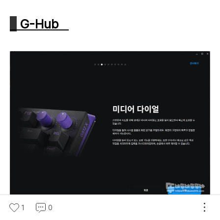
G-Hub
1
0