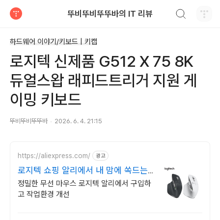
검색하기
뚜비뚜비뚜뚜바의 IT 리뷰
티스토리
하드웨어 이야기/키보드 | 키캡
로지텍 신제품 G512 X 75 8K
듀얼스왑 래피드트리거 지원 게
이밍 키보드
뚜비뚜비뚜뚜바
2026. 6. 4. 21:15
https://aliexpress.com/
광고
로지텍 쇼핑 알리에서 내 맘에 쏙드는
오늘의 특가
정밀한 무선 마우스 로지텍 알리에서 구입하
고 작업환경 개선