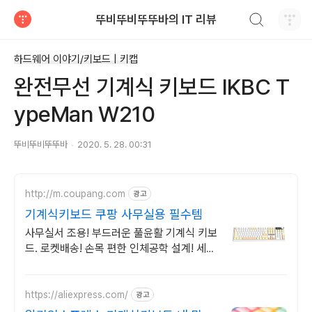
검색하기
뚜비뚜비뚜뚜바의 IT 리뷰
티스토리
하드웨어 이야기/키보드 | 키캡
완전무선 기계식 키보드 IKBC T
ypeMan W210
뚜비뚜비뚜뚜바
2020. 5. 28. 00:31
http://m.coupang.com
광고
기계식키보드 쿠팡 사무실용 필수템
사무실서 조용! 부드러운 풀윤활 기계식 키보
드. 로켓배송! 손목 편한 인체공학 설계! 세련
된 디자인으로 데스크테리어 완성. 와우회원
혜택.
https://aliexpress.com/
광고