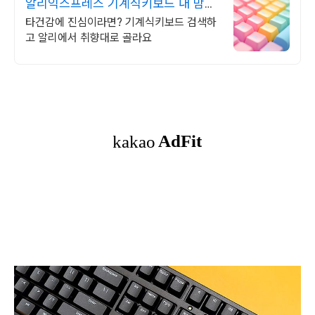
알리익스프레스 기계식키보드 내 맘에
쏙드는 오늘의 특가
타건감에 진심이라면? 기계식키보드 검색하
고 알리에서 취향대로 골라요