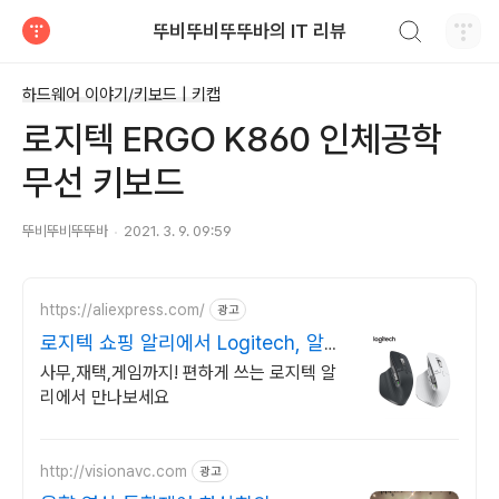
검색하기
뚜비뚜비뚜뚜바의 IT 리뷰
티스토리
하드웨어 이야기/키보드 | 키캡
로지텍 ERGO K860 인체공학
무선 키보드
뚜비뚜비뚜뚜바
2021. 3. 9. 09:59
https://aliexpress.com/
광고
로지텍 쇼핑 알리에서 Logitech, 알리
득템
사무,재택,게임까지! 편하게 쓰는 로지텍 알
리에서 만나보세요
http://visionavc.com
광고