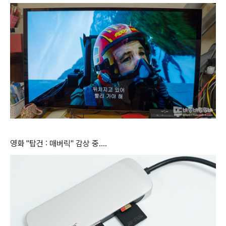
영화 "탑건 : 매버릭" 감상 중....