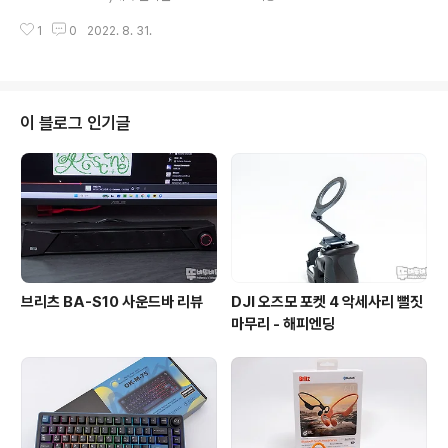
512GB SSD 패키지는 SF 영화에서 볼 수 있는 워프 섬광
D입니다. GP62NB60 외장ODD는 CD, DVD 읽기와 레
을 배경으로 제품이 부각되는 디자인이 돋보..
1
0
2022. 8. 31.
코딩을 지원과 미디어 플레이가 가능한 14mm의 슬림한
제품으로 휴대가 간편하여 노트북에 활용하기 좋은 제품인
데요. 리뷰를 통해 자세히 살펴보도록 하겠습니다. 리뷰~
Start!! 패키지 & 스펙 정보 H.L DATA STORAGE GP6
2NB60 패키지는 제품의 이미지와 제품명 그리고 Mac &
이 블로그 인기글
Window 운영체제 호환에 대한 내용을 확인할 수 있습니
다. 패키지 정면과 측면에는 은색 펄이 사용된 인쇄가 적용
되어 고급스러운 느낌을 주며 패키지 뒷면에는 제품의 특
징과 사양이 간략하게 인쇄되어 있습니다. ODD의 특징이
라 할 수..
브리츠 BA-S10 사운드바 리뷰
DJI 오즈모 포켓 4 악세사리 뻘짓
마무리 - 해피엔딩