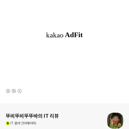
(새창열림)
로그 정보
뚜비뚜비뚜뚜바의 IT 리뷰
(새창열림)
IT
분야 크리에이터