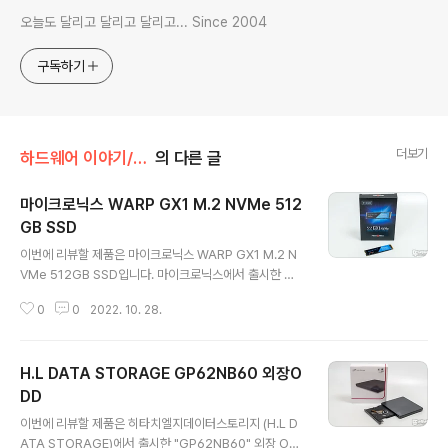
오늘도 달리고 달리고 달리고... Since 2004
구독하기
더보기
하드웨어 이야기/HDD | SSD | 외장 저장장치
의 다른 글
마이크로닉스 WARP GX1 M.2 NVMe 512
GB SSD
글 내용
이번에 리뷰할 제품은 마이크로닉스 WARP GX1 M.2 N
VMe 512GB SSD입니다. 마이크로닉스에서 출시한 WA
RP(워프) 네이밍은 SF 영화의 우주선의 초광속 이동을 표
0
0
2022. 10. 28.
현하는 용어로 그만큼 빠르다는 것을 어필하는 느낌으로 P
CI-e 3.0 컨트롤러인 실리콘모션 컨트롤러에 디램 캐시가
탑재된 512GB은 읽기 3400MB/s, 쓰기 2590MB/s 속
H.L DATA STORAGE GP62NB60 외장O
도 그리고 보증기간 5년으로 안심하고 사용할 수 있는 제
품인 마이크로닉스 WARP GX1 M.2 NVMe 512GB SS
DD
글 내용
D를 리뷰를 통해 자세히 살펴보겠습니다. 리뷰~ Start!! 패
이번에 리뷰할 제품은 히타치엘지데이터스토리지 (H.L D
키지 & 스펙 정보 마이크로닉스 WARP GX1 M.2 NVMe
ATA STORAGE)에서 출시한 "GP62NB60" 외장 OD