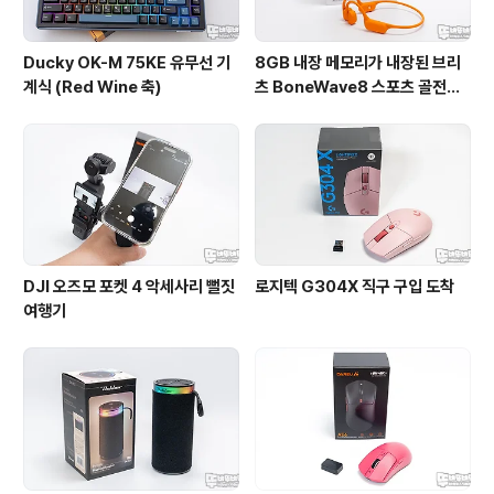
Ducky OK-M 75KE 유무선 기
8GB 내장 메모리가 내장된 브리
계식 (Red Wine 축)
츠 BoneWave8 스포츠 골전도
블루투스 이어폰
DJI 오즈모 포켓 4 악세사리 뻘짓
로지텍 G304X 직구 구입 도착
여행기