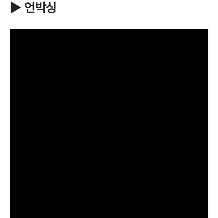
▶ 언박싱