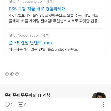
http://m.coupang.com
광고
PS5 쿠팡 지금 바로 경험하세요
4K 120프레임 몰입감. 로켓배송으로 오늘 주문, 내일 바로
플레이! 커플 게이밍 필수템! 듀얼센스 세트로 짜릿한 협동 플
레이를 즐겨요.
http://pooomrt.com
광고
플스5 렌탈 닌텐도 xbox
의무사용기간 없는 렌탈. 플스5 xbox 닌텐도
(새창열림)
로그 정보
뚜비뚜비뚜뚜바의 IT 리뷰
(새창열림)
IT
분야 크리에이터
1
0