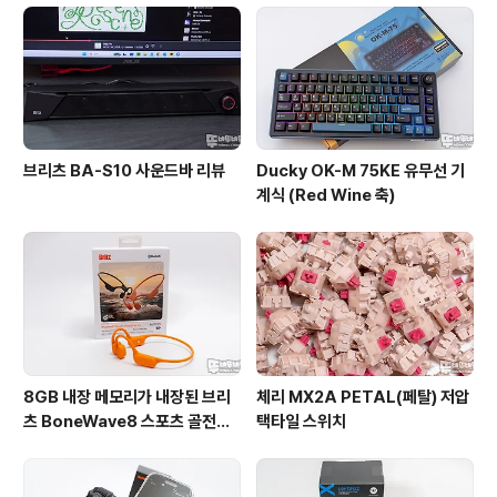
브리츠 BA-S10 사운드바 리뷰
Ducky OK-M 75KE 유무선 기
계식 (Red Wine 축)
8GB 내장 메모리가 내장된 브리
체리 MX2A PETAL(페탈) 저압
츠 BoneWave8 스포츠 골전도
택타일 스위치
블루투스 이어폰