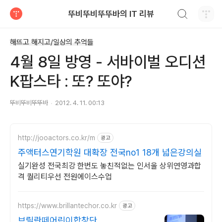
검색하기
뚜비뚜비뚜뚜바의 IT 리뷰
티스토리
해뜨고 해지고/일상의 추억들
4월 8일 방영 - 서바이벌 오디션
K팝스타 : 또? 또야?
뚜비뚜비뚜뚜바
2012. 4. 11. 00:13
http://jooactors.co.kr/m
광고
주액터스연기학원 대확장 전국no1 18개 넓은강의실
실기완성 전국최강 한번도 놓친적없는 인서울 상위연영과합
격 퀄리티우선 전원에이스수업
https://www.brillantechor.co.kr
광고
브릴란떼어린이합창단