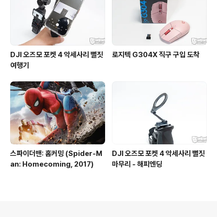
DJI 오즈모 포켓 4 악세사리 뻘짓
로지텍 G304X 직구 구입 도착
여행기
스파이더맨: 홈커밍 (Spider-M
DJI 오즈모 포켓 4 악세사리 뻘짓
an: Homecoming, 2017)
마무리 - 해피엔딩
의안내