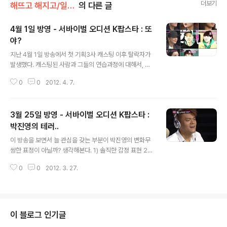
더보기
해뜨고 해지고/일상의 추억들
의 다른 글
4월 1일 방영 - 서바이벌 오디션 K팝스타 : 또
야?
글 내용
지난 4월 1일 방송에서 첫 기획3사 캐스팅 이후 탈락자가
발생했다. 캐스팅된 사람과 그들의 연습과정에 대해서, 짤
막한 영상이 볼수 있었다. 항상 기대가 되지만, 이승훈의 무
0
0
2012. 4. 7.
대는 기대 이상이었다는..... 근데... 유독 JYP만 성의가 없
어는건지... 타 기획사의 회의 부분에서는 많은 인원이 보이
는데, JYP에서만.. 딱... 원더걸스만... 암튼... 박진영은 심
3월 25일 방영 - 서바이벌 오디션 K팝스타 :
사를 정말 즐기는듯...... 이번 캐스팅은 이번주가 기대가 되
는 이유는... JYP가 선택한 이하이!! 이전에 JYP에서 트레
박진영의 테러..
글 내용
이닝때 불렀던 Mercy같은 노래를 보여줄수 있을지.... YG
이 방송을 보면서 늘 관심을 갖는 부분이 박진영의 변화무
가 선택한 이승훈!! 이미 이승훈과 싸이의 만남이 스포일러
쌍한 표정이 아닐까? 생각해본다. 1) 솔직한 감정 표현 2)
가 되어 궁금증을 불러일으키고 있고.. ....... 과연. ...... 누
오버스러운 감정표현 3) 맨탈붕괴 이날 방송에서는 거의
가...
0
0
2012. 3. 27.
테러수준이 아니었을까? 방청객이 무대의 집중하는 상황
에서 카메라가 박진영을 비추자 그 화면을 방청객이 폭소
를 터뜨림... 거의 테러 수준이 아니었을까 한다... 이날 박지
민이 노래를 잘한건 알겠는데, 너무 심했다는... 기획 3사에
캐스팅된 도전자들의 모습이 기대가 된다...
이 블로그 인기글