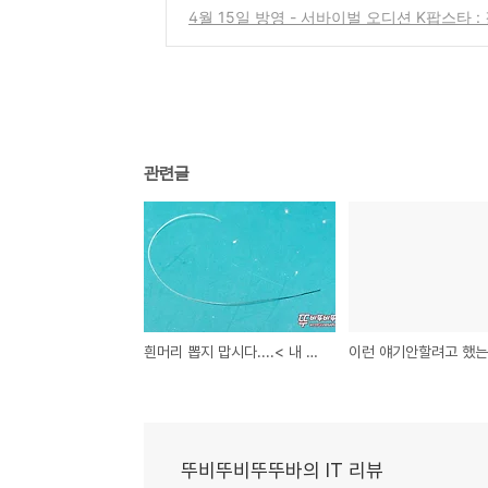
4월 15일 방영 - 서바이벌 오디션 K팝스타 : 결
관련글
흰머리 뽑지 맙시다....< 내 머리... >
뚜비뚜비뚜뚜바의 IT 리뷰