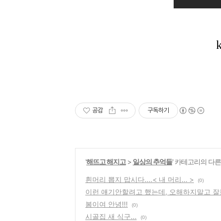
공감
구독하기
'
해뜨고 해지고
>
일상의 추억들
' 카테고리의 다른
흰머리 뽑지 맙시다....< 내 머리... >
(0)
이런 얘기안할려고 했는데, 오해하지말고 잘들
봄이여 안녕!!!
(0)
시골집 새 식구...
(0)