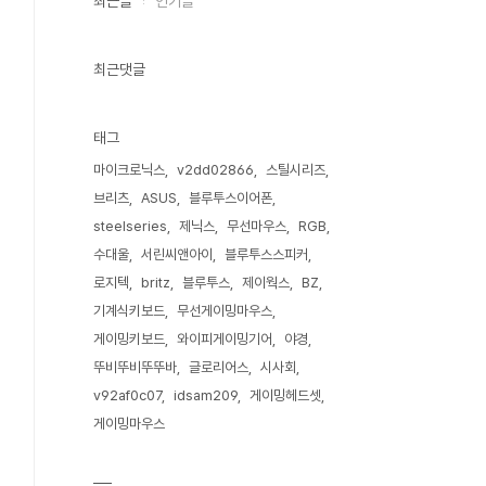
최근글
인기글
최근댓글
태그
마이크로닉스
v2dd02866
스틸시리즈
브리츠
ASUS
블루투스이어폰
steelseries
제닉스
무선마우스
RGB
수대울
서린씨앤아이
블루투스스피커
로지텍
britz
블루투스
제이웍스
BZ
기계식키보드
무선게이밍마우스
게이밍키보드
와이피게이밍기어
야경
뚜비뚜비뚜뚜바
글로리어스
시사회
v92af0c07
idsam209
게이밍헤드셋
게이밍마우스