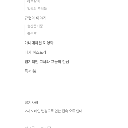
하루살이
일상의 추억들
규헌이 이야기
출산준비중
출산후
애니메이션 & 영화
디카 히스토리
엽기적인 그녀와 그들의 만남
독서 後
공지사항
2차 도메인 변경으로 인한 접속 오류 안내