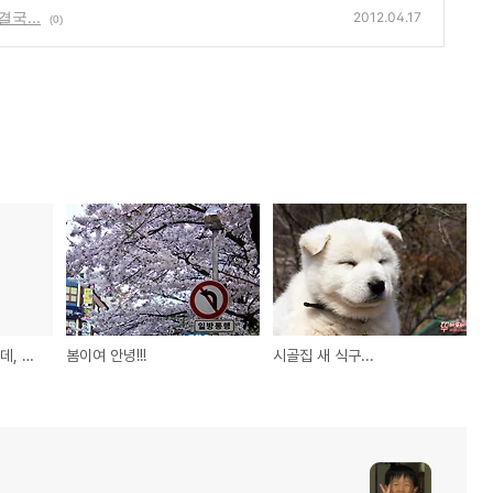
국...
2012.04.17
(0)
이런 얘기안할려고 했는데, 오해하지말고 잘들어...
봄이여 안녕!!!
시골집 새 식구...