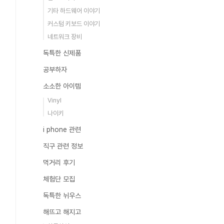
기타 하드웨어 이야기
커스텀 키보드 이야기
네트워크 장비
독특한 신제품
공부하자
소소한 아이템
Vinyl
나이키
i phone 관련
직구 관련 정보
먹거리 후기
체험단 모집
독특한 뉘우스
해뜨고 해지고