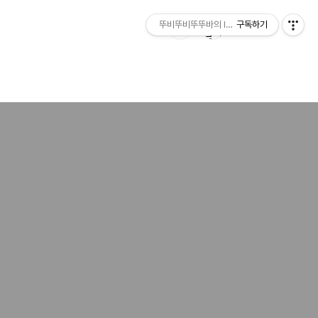
뚜비뚜비뚜뚜바의 IT 리뷰
구독하기