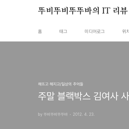
본문 바로가기
뚜비뚜비뚜뚜바의 IT 리뷰
홈
태그
미디어로그
위
해뜨고 해지고/일상의 추억들
주말 블랙박스 김여사 사
by 뚜비뚜비뚜뚜바
2012. 4. 23.