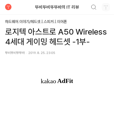
검색하기
뚜비뚜비뚜뚜바의 IT 리뷰
티스토리
하드웨어 이야기/헤드셋 | 스피커 | 이어폰
로지텍 아스트로 A50 Wireless
4세대 게이밍 헤드셋 -1부-
뚜비뚜비뚜뚜바
2019. 8. 25. 23:05