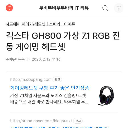
검색하기
뚜비뚜비뚜뚜바의 IT 리뷰
티스토리
하드웨어 이야기/헤드셋 | 스피커 | 이어폰
긱스타 GH800 가상 7.1 RGB 진
동 게이밍 헤드셋
뚜비뚜비뚜뚜바
2020. 2. 12. 11:16
http://m.coupang.com
광고
게이밍헤드셋 쿠팡 후기 좋은 인기상품
가상 7.1채널 사운드와 노이즈 캔슬링! 로켓
배송으로 내일 바로 만나세요. 와우회원 무료
배송과 30일 반품. 쿠팡에서 게이밍 헤드셋
을 경험하세요.
http://brand.naver.com/blaupunkt
광고