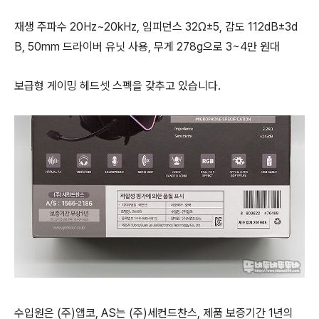
재생 주파수 20Hz~20kHz, 임피던스 32Ω±5, 감도 112dB±3d
B, 50mm 드라이버 유닛 사용, 무게 278g으로 3~4만 원대
보급형 게이밍 헤드셋
스펙을 갖추고 있습니다.
수입원은 (주)앱코, AS는 (주)세컨드찬스, 제품 보증기간 1년의