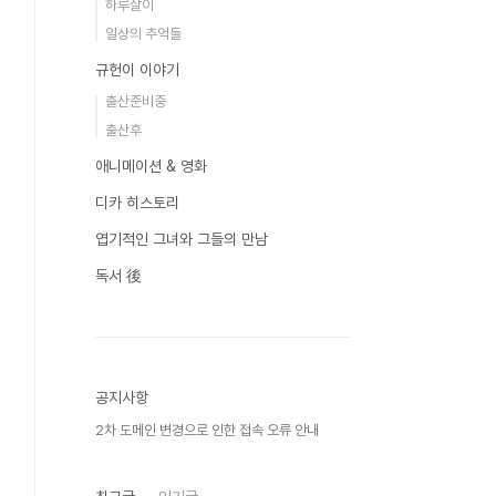
하루살이
일상의 추억들
규헌이 이야기
출산준비중
출산후
애니메이션 & 영화
디카 히스토리
엽기적인 그녀와 그들의 만남
독서 後
공지사항
2차 도메인 변경으로 인한 접속 오류 안내