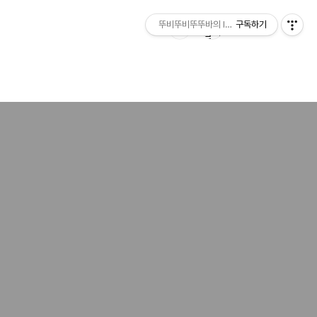
뚜비뚜비뚜뚜바의 IT 리뷰
구독하기