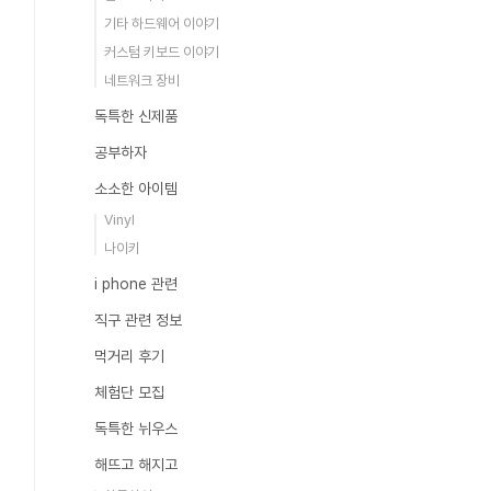
기타 하드웨어 이야기
커스텀 키보드 이야기
네트워크 장비
독특한 신제품
공부하자
소소한 아이템
Vinyl
나이키
i phone 관련
직구 관련 정보
먹거리 후기
체험단 모집
독특한 뉘우스
해뜨고 해지고