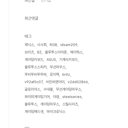
최근글
인기글
최근댓글
태그
제닉스
시사회
RGB
idsam209
브리츠
BZ
블루투스이어폰
제이웍스
게이밍키보드
ASUS
기계식키보드
블루투스스피커
무선마우스
뚜비뚜비뚜뚜바
로지텍
britz
v92af0c07
서린씨앤아이
v2dd02866
글로리어스
수대울
무선게이밍마우스
와이피게이밍기어
야경
steelseries
블루투스
게이밍마우스
스틸시리즈
게이밍헤드셋
마이크로닉스