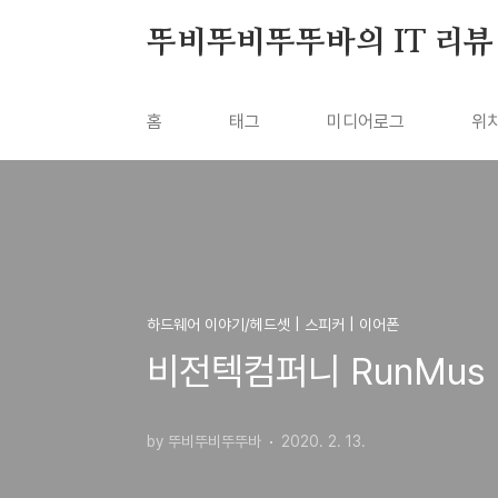
본문 바로가기
뚜비뚜비뚜뚜바의 IT 리뷰
홈
태그
미디어로그
위
하드웨어 이야기/헤드셋 | 스피커 | 이어폰
비전텍컴퍼니 RunMus
by 뚜비뚜비뚜뚜바
2020. 2. 13.