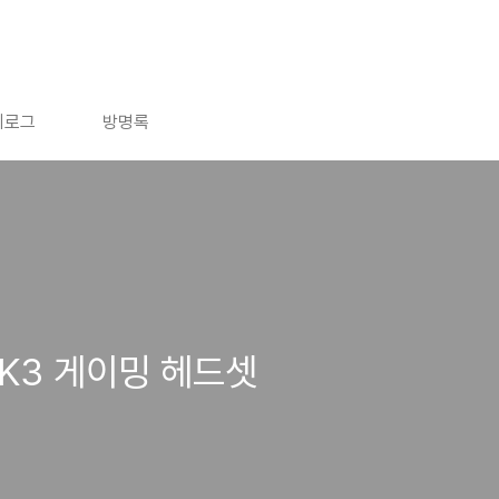
치로그
방명록
 K3 게이밍 헤드셋