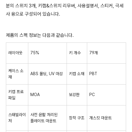
분의 스위치 3개, 키캡&스위치 리무버, 사용설명서, 스티커, 극세
사 융으로 구성되어 있습니다.
제품의 스펙 정보는 다음과 같습니다.
레이아웃
75%
키 개수
79개
케이스 소
ABS 몰딩, UV 마감
키캡 소재
PBT
재
키캡 프로
MOA
보강판
PC
파일
스태빌라이
사전 윤활 처리된
장착 구조
개스킷 마운트
저
플레이트 마운트