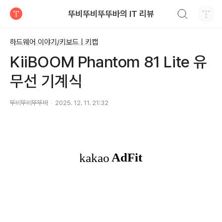
검색하기
뚜비뚜비뚜뚜바의 IT 리뷰
티스토리
하드웨어 이야기/키보드 | 키캡
KiiBOOM Phantom 81 Lite 유
무선 기계식
뚜비뚜비뚜뚜바
2025. 12. 11. 21:32