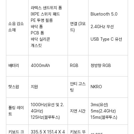
라텍스 샌드위치 폼
IXPE 스위치 패드
Bluetooth 5.0
PE 투명 필름
소음 감소
연결 (3모
바닥 폼
2.4GHz 무선
소재
드)
PCB 폼
바닥 실리콘
USB Type C 유선
개스킷
배터리
4000mAh
RGB
정방향 RGB
안티 고스
핫스왑
지원
NKRO
팅
1000Hz(유선 및 2.
3ms(유선)
폴링 레이
4GHz)
지연 시간
5ms(2.4GHz)
트
125Hz(블루투스)
15ms(블루투스)
키보드 크
335.5 X 151.4 X 4
키보드 무