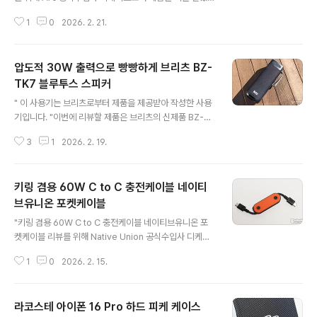
니다"이번에 리뷰할 제품은 전 세계 유일의 프리미엄 범퍼
1
0
2026. 2. 21.
케이스, 아크 펄스(Arc Pulse) 항공 우주 등급 알루미늄
범퍼 에어팟 프로 2 케이스입니다 아크 펄스는 프리미엄
금속 소재를 활용해 혁신적인 범퍼 케이스를 만드는 브랜
압도적 30W 출력으로 빵빵하게 브리츠 BZ-
드로 유명한데요. 에어팟 프로 본연의 디자인을 최대한 드
러내면서도, 메탈 소재 특유의 고급스러움으로 기기를 감
TK7 블루투스 스피커
글 내용
싸주는 독보적인 감성을 자랑합니다. 실제 사용 느낌은 어
" 이 사용기는 브리츠로부터 제품을 제공받아 작성한 사용
떠했는지 리뷰를 통해 자세히 살펴보겠습니다. 리뷰~ Star
기입니다. "이번에 리뷰할 제품은 브리츠의 신제품 BZ-T
t!! 패키지 & 스펙 정보 제품 패키지는 친환경 소재인 종이
K7 블루투스 스피커입니다. 브리츠 BZ-TK7은 최신 블루
를 사용했으며, 띠지를 활용해 제품의 핵심 특징을 명확히
3
1
2026. 2. 19.
투스 5.3 버전을 탑재한 모델로 15W 출력의 66mm 드라
전달하고..
이버 유닛 2개를 장착해 최대 30W의 강력한 출력을 자랑
하며, 바닥면의 패시브 라디에이터를 통해 웅장하고 빵빵
키링 겸용 60W C to C 충전케이블 네이티
한 사운드를 선사합니다. MicroSD 카드를 이용한 MP3
재생과 IPX5 등급의 생활방수 지원, 그리고 텀블러 형태의
브유니온 포켓케이블
글 내용
뛰어난 휴대성까지 겸비해 묘한 매력을 발산하는 BZ-TK
"키링 겸용 60W C to C 충전케이블 네이티브유니온 포
7 리뷰를 통해 상세히 살펴보겠습니다. 리뷰~ Start!! 패키
켓케이블 리뷰를 위해 Native Union 공식수입사 디케이
지 & 스펙 정보 패키지는 세로로 길게 디자인되어 있어 각
스토어 제품을 지원 받았습니다" 이번에 리뷰할 제품은 네
면의 인쇄 내용을 한 번에 담아 보았습니다..
1
0
2026. 2. 15.
이티브유니온 포켓 케이블 60W C to C 입니다.네이티브
유니온 포켓 케이블 60W C to C 케이블은 포켓용으로 제
작된 케이블로 흡사 맥가이버 칼 디자인 형태를 띠고 있습
라코스테 아이폰 16 Pro 하드 피케 케이스
니다.키링형 디자인으로 제품 상단에는 오링이 부착되어
글 내용