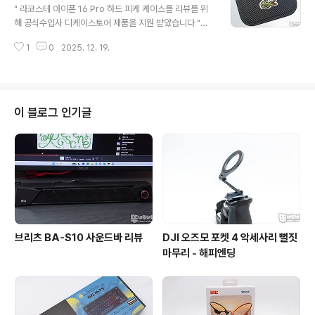
있으며, 케이블 휴대 시 꼬임을 방지하기 위해 170mm 길
" 라코스테 아이폰 16 Pro 하드 피케 케이스를 리뷰를 위
이로 조금 작게 디자인되었습니다. 듀폰사의 케블라 섬유
해 공식수입사 디케이스토어 제품을 지원 받았습니다 "이
가 사용된 케이블 외피로 사용되어 되는 3만 번 이상의 꺾
번에 리뷰하는 제품은 과거 학창 시절 고오급 브랜드로 이
임에도 견뎌내는 뛰어난 내구성을 가지고 있어 튼튼함이
1
0
2025. 12. 19.
름을 떨쳤던 악어 로고가 인상적인 라코스테 아이폰 16 Pr
느껴집니다.네이티브유니온 포켓 케이블은 USB 2.0 규격
o 하드 피케 케이스입니다.꾸안꾸 느낌의 세련미가 돋보이
에 PD 60W 충전 속도..
는 프렌치 감성과 라코스테의 아이코닉인 피케 폴로 티셔
츠의 모직 패턴을 적용된 고급스러운 느낌을 주는 디자인
이 아이폰에 적용되어 가지고 다닐 맛이 나는 케이스입니
이 블로그 인기글
다.최신 아이폰의 필수라 할 수 있는 맥세이프를 기본으로
제공하고 있어서 활용도 좋다는.....정말 오랜만에 보는 라
코스테 로고네요.제품의 특징을 딱 봐도 슬림함, 낙하 보호,
간편한 장착, 재활용이 가능한 패키징 구성과 1933년으로
시작되는 테니스 챔피언 르네 라..
브리츠 BA-S10 사운드바 리뷰
DJI 오즈모 포켓 4 악세사리 뻘짓
마무리 - 해피엔딩