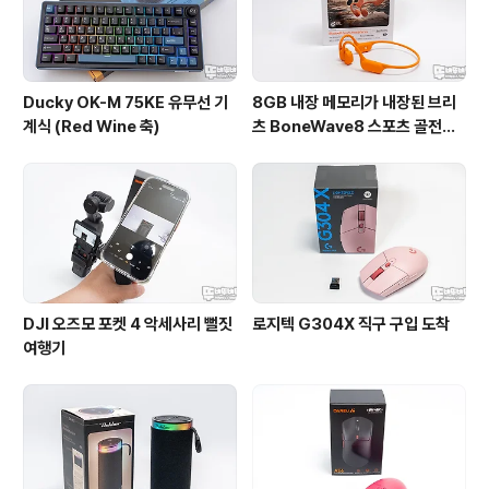
Ducky OK-M 75KE 유무선 기
8GB 내장 메모리가 내장된 브리
계식 (Red Wine 축)
츠 BoneWave8 스포츠 골전도
블루투스 이어폰
DJI 오즈모 포켓 4 악세사리 뻘짓
로지텍 G304X 직구 구입 도착
여행기