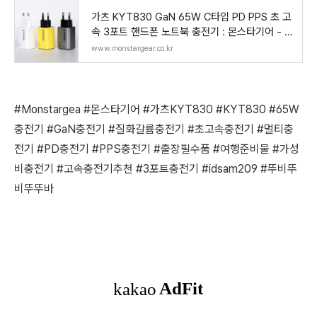
가츠 KYT830 GaN 65W C타입 PD PPS 초 고
속 3포트 핸드폰 노트북 충전기 : 몬스타기어 - 혁
신적인 입력
www.monstargear.co.kr
#Monstargea #몬스타기어 #가츠KYT830 #KYT830 #65W
충전기 #GaN충전기 #질화갈륨충전기 #초고속충전기 #멀티충
전기 #PD충전기 #PPS충전기 #출장필수품 #여행준비물 #가성
비충전기 #고속충전기추천 #3포트충전기 #idsam209 #뚜비뚜
비뚜뚜바