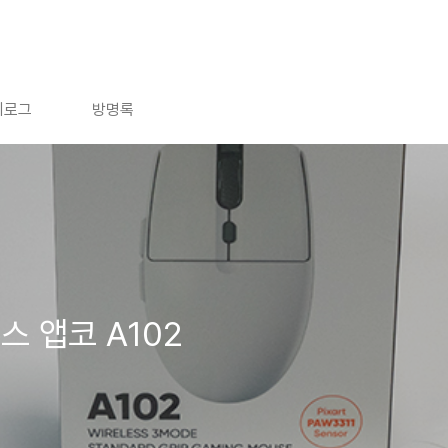
치로그
방명록
스 앱코 A102