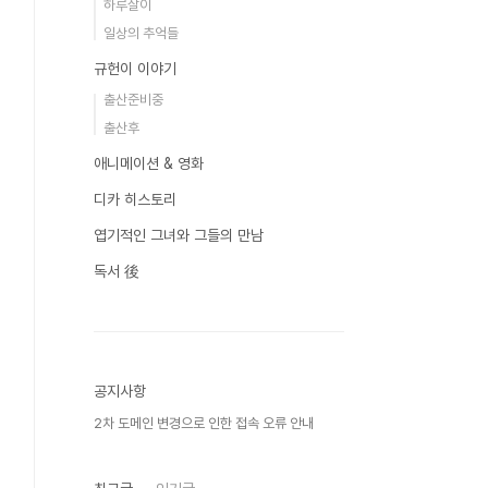
하루살이
일상의 추억들
규헌이 이야기
출산준비중
출산후
애니메이션 & 영화
디카 히스토리
엽기적인 그녀와 그들의 만남
독서 後
공지사항
2차 도메인 변경으로 인한 접속 오류 안내