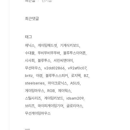
최근글
인기글
최근댓글
태그
제닉스
게이밍헤드셋
기계식키보드
수대울
뚜비뚜비뚜뚜바
블루투스이어폰
시사회
블루투스
서린씨앤아이
무선마우스
v2dd02866
v92af0c07
britz
야경
블루투스스피커
로지텍
BZ
steelseries
마이크로닉스
ASUS
게이밍마우스
RGB
제이웍스
스틸시리즈
게이밍키보드
idsam209
브리츠
와이피게이밍기어
글로리어스
무선게이밍마우스