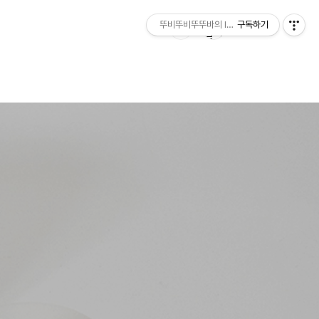
뚜비뚜비뚜뚜바의 IT 리뷰
구독하기