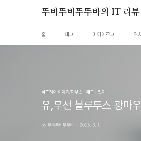
본문 바로가기
뚜비뚜비뚜뚜바의 IT 리뷰
홈
태그
미디어로그
위
하드웨어 이야기/마우스 | 패드 | 번지
유,무선 블루투스 광마우
by 뚜비뚜비뚜뚜바
2026. 3. 1.