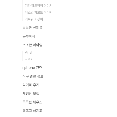
기타 하드웨어 이야기
커스텀 키보드 이야기
네트워크 장비
독특한 신제품
공부하자
소소한 아이템
Vinyl
나이키
i phone 관련
직구 관련 정보
먹거리 후기
체험단 모집
독특한 뉘우스
해뜨고 해지고