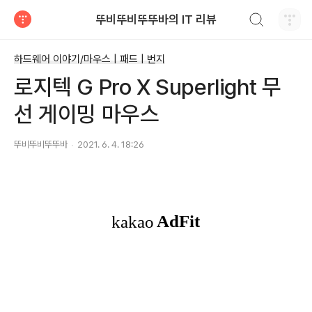
검색하기
뚜비뚜비뚜뚜바의 IT 리뷰
티스토리
하드웨어 이야기/마우스 | 패드 | 번지
로지텍 G Pro X Superlight 무
선 게이밍 마우스
뚜비뚜비뚜뚜바
2021. 6. 4. 18:26