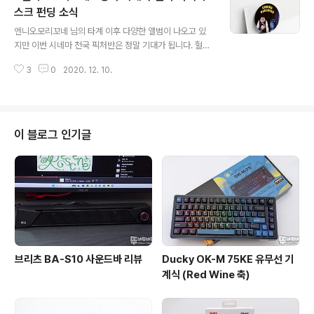
해 Yes24에 주문하였고 며칠 전에 제품이 도착되었습니
스크 펀딩 소식
글 내용
다. 택배 박스에서 에어캡 비닐에 있는 LP를 꺼내고 많이
엔니오모리꼬네 님의 타계 이후 다양한 앨범이 나오고 있
놀랬습니다. 보통 택배 운반 중에 문제가 생기는 경우 랩핑
지만 이번 시네마 천국 픽처반은 정말 기대가 됩니다. 헐리
비닐이 뚫어지지 않은 상태에서 모서리 부분이 찌그러지는
우드 블록버스터 영화가 난무하던 시기에 촌시러운 영화
경험은 종종 합니다만 그걸 가지고 교환 요청을 하진 않습
3
0
2020. 12. 10.
제목이 걸린 상영관을 지나다가 저 영화? 재미있을까? 하
니다. 하지..
는 호기심에 관람을 했다가 무한감동을 받았던 영화. 이후
SF 매니아였는데 내가 다른 장르의 영화도 볼 수 있는 용기
와 영화의 다양성을 알게 해주 영화.. 당시의 아련한 추억을
영화 포스터가 새겨진 픽처반을 오디오가이에서 내준신다
이 블로그 인기글
고 하니 기대가 됩니다. 펀딩이 아니어도 필구 제품이기에
무척 기대됩니다. 어떻게 제꺼만 빨리 안될까요? ㅎㅎ 펀딩
완료!! 꺄오~~ 펀딩 사이트 : www.tumblbug.com/tha
nkstomorricone/community/f44ea341-c02c-44
2f..
브리츠 BA-S10 사운드바 리뷰
Ducky OK-M 75KE 유무선 기
계식 (Red Wine 축)