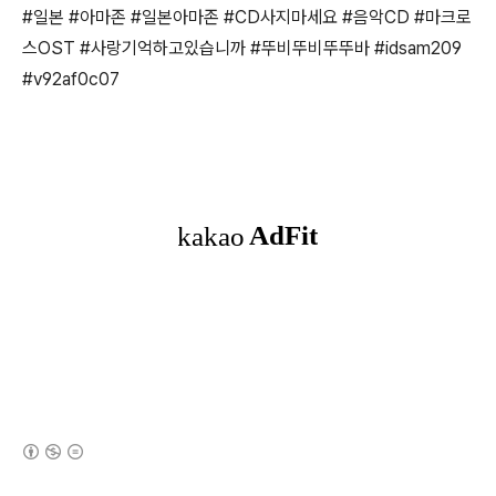
#일본 #아마존 #일본아마존 #CD사지마세요 #음악CD #마크로
스OST #사랑기억하고있습니까 #뚜비뚜비뚜뚜바 #idsam209
#v92af0c07
(새창열림)