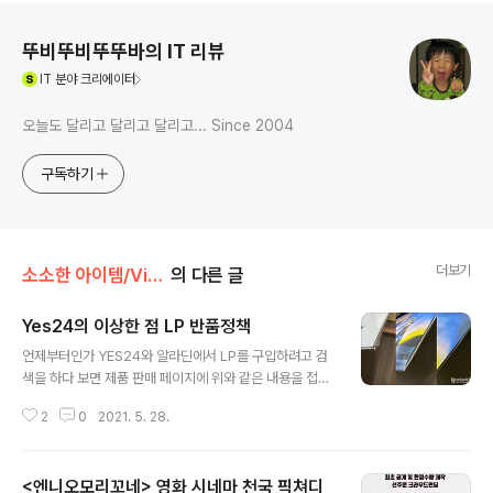
로그 정보
뚜비뚜비뚜뚜바의 IT 리뷰
(새창열림)
IT
분야 크리에이터
오늘도 달리고 달리고 달리고... Since 2004
구독하기
더보기
소소한 아이템/Vinyl
의 다른 글
Yes24의 이상한 점 LP 반품정책
글 내용
언제부터인가 YES24와 알라딘에서 LP를 구입하려고 검
색을 하다 보면 제품 판매 페이지에 위와 같은 내용을 접하
게 됩니다. 일전에 스타워즈 관련 LP를 구입했을 때에도 랩
2
0
2021. 5. 28.
핑 비닐을 벗기지 않은 상태에서 찍힘이 있어 교환을 받은
적이 있었는데 이번에도 어김없이 불량제품을 저에게 보내
더라고요. 내용은 이러합니다. 영화 " 백 투 더 퓨쳐 영화음
<엔니오모리꼬네> 영화 시네마 천국 픽쳐디
악 (Back To The Future OST) [LP] "를 구입하기 위