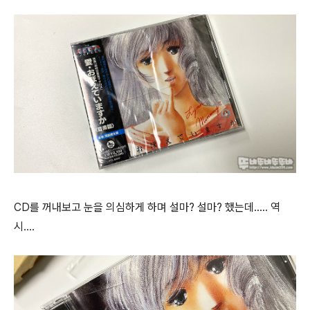
CD를 꺼내보고 눈을 의심하게 하며 설마? 설마? 했는데..... 역
시....