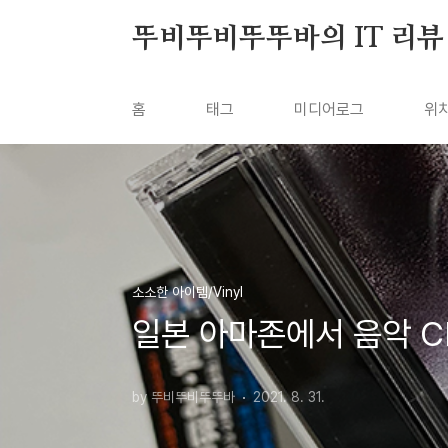
본문 바로가기
뚜비뚜비뚜뚜바의 IT 리뷰
홈
태그
미디어로그
위
소소한 아이템/Vinyl
일본 아마존에서 음악 C
by 뚜비뚜비뚜뚜바
2021. 8. 31.