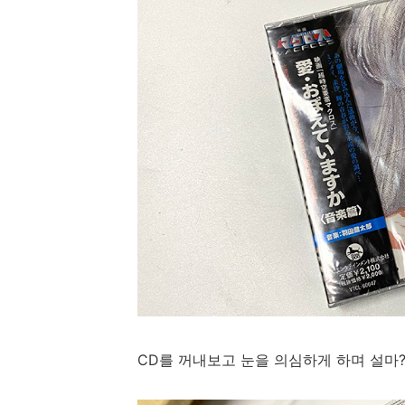
CD를 꺼내보고 눈을 의심하게 하며 설마? 설마?