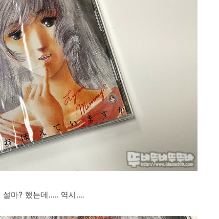
 했는데..... 역시....