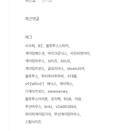
최근글
인기글
최근댓글
태그
시사회
BZ
블루투스스피커
게이밍헤드셋
마이크로닉스
서린씨앤아이
게이밍마우스
브리츠
ASUS
게이밍키보드
글로리어스
idsam209
블루투스
뚜비뚜비뚜뚜바
수대울
v92af0c07
제닉스
제이웍스
기계식키보드
steelseries
블루투스이어폰
로지텍
RGB
야경
무선마우스
britz
v2dd02866
와이피게이밍기어
무선게이밍마우스
스틸시리즈