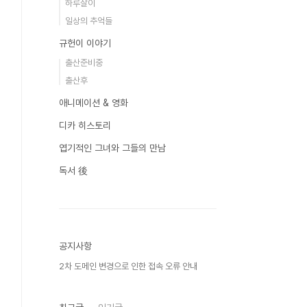
하루살이
일상의 추억들
규헌이 이야기
출산준비중
출산후
애니메이션 & 영화
디카 히스토리
엽기적인 그녀와 그들의 만남
독서 後
공지사항
2차 도메인 변경으로 인한 접속 오류 안내