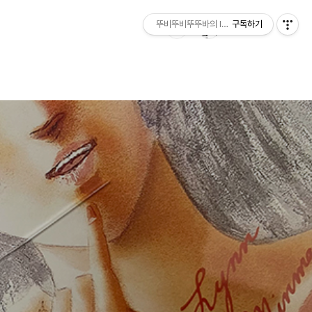
뚜비뚜비뚜뚜바의 IT 리뷰
구독하기