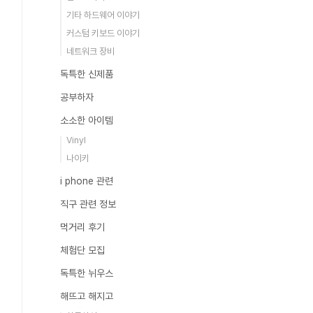
기타 하드웨어 이야기
커스텀 키보드 이야기
네트워크 장비
독특한 신제품
공부하자
소소한 아이템
Vinyl
나이키
i phone 관련
직구 관련 정보
먹거리 후기
체험단 모집
독특한 뉘우스
해뜨고 해지고