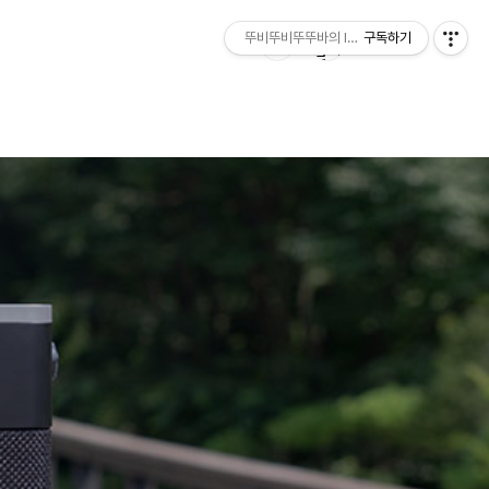
뚜비뚜비뚜뚜바의 IT 리뷰
구독하기