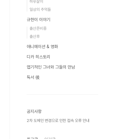
하루살이
일상의 추억들
규헌이 이야기
출산준비중
출산후
애니메이션 & 영화
디카 히스토리
엽기적인 그녀와 그들의 만남
독서 後
공지사항
2차 도메인 변경으로 인한 접속 오류 안내