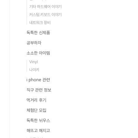
기타 하드웨어 이야기
커스텀 키보드 이야기
네트워크 장비
독특한 신제품
공부하자
소소한 아이템
Vinyl
나이키
i phone 관련
직구 관련 정보
먹거리 후기
체험단 모집
독특한 뉘우스
해뜨고 해지고