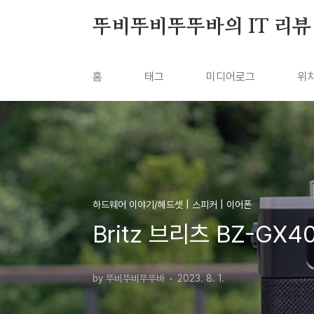
본문 바로가기
뚜비뚜비뚜뚜바의 IT 리뷰
홈
태그
미디어로그
위
하드웨어 이야기/헤드셋 | 스피커 | 이어폰
Britz 브리츠 BZ-G
by 뚜비뚜비뚜뚜바
2023. 8. 1.