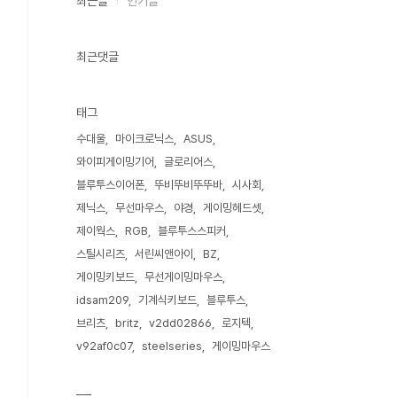
최근글
인기글
최근댓글
태그
수대울
마이크로닉스
ASUS
와이피게이밍기어
글로리어스
블루투스이어폰
뚜비뚜비뚜뚜바
시사회
제닉스
무선마우스
야경
게이밍헤드셋
제이웍스
RGB
블루투스스피커
스틸시리즈
서린씨앤아이
BZ
게이밍키보드
무선게이밍마우스
idsam209
기계식키보드
블루투스
브리츠
britz
v2dd02866
로지텍
v92af0c07
steelseries
게이밍마우스