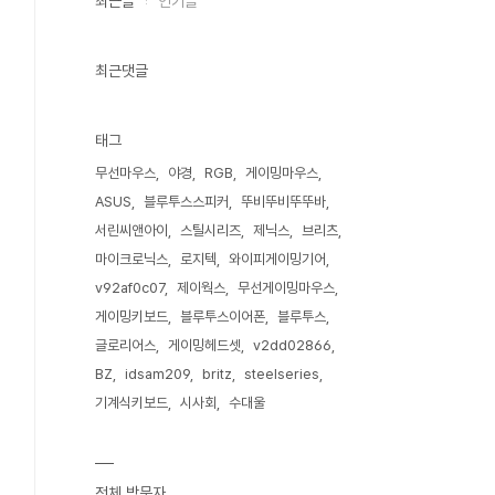
최근글
인기글
최근댓글
태그
무선마우스
야경
RGB
게이밍마우스
ASUS
블루투스스피커
뚜비뚜비뚜뚜바
서린씨앤아이
스틸시리즈
제닉스
브리츠
마이크로닉스
로지텍
와이피게이밍기어
v92af0c07
제이웍스
무선게이밍마우스
게이밍키보드
블루투스이어폰
블루투스
글로리어스
게이밍헤드셋
v2dd02866
BZ
idsam209
britz
steelseries
기계식키보드
시사회
수대울
전체 방문자