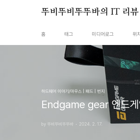
본문 바로가기
뚜비뚜비뚜뚜바의 IT 리뷰
홈
태그
미디어로그
위
하드웨어 이야기/마우스 | 패드 | 번지
Endgame gear 엔드
by 뚜비뚜비뚜뚜바
2024. 2. 17.