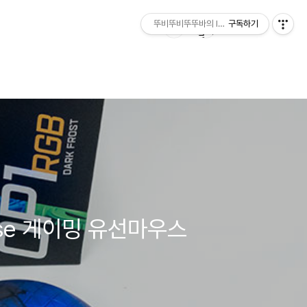
뚜비뚜비뚜뚜바의 IT 리뷰
구독하기
ouse 게이밍 유선마우스