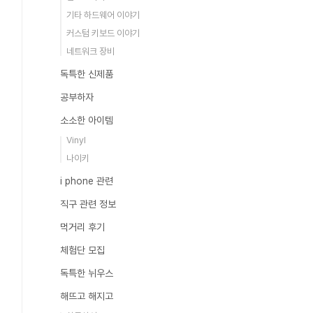
기타 하드웨어 이야기
커스텀 키보드 이야기
네트워크 장비
독특한 신제품
공부하자
소소한 아이템
Vinyl
나이키
i phone 관련
직구 관련 정보
먹거리 후기
체험단 모집
독특한 뉘우스
해뜨고 해지고