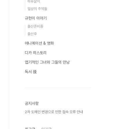
하루살이
일상의 추억들
규헌이 이야기
출산준비중
출산후
애니메이션 & 영화
디카 히스토리
엽기적인 그녀와 그들의 만남
독서 後
공지사항
2차 도메인 변경으로 인한 접속 오류 안내