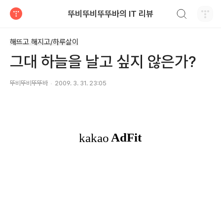
검색하기
뚜비뚜비뚜뚜바의 IT 리뷰
티스토리
해뜨고 해지고/하루살이
그대 하늘을 날고 싶지 않은가?
뚜비뚜비뚜뚜바
2009. 3. 31. 23:05