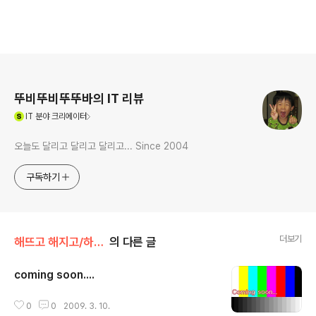
로그 정보
뚜비뚜비뚜뚜바의 IT 리뷰
(새창열림)
IT
분야 크리에이터
오늘도 달리고 달리고 달리고... Since 2004
구독하기
더보기
해뜨고 해지고/하루살이
의 다른 글
coming soon....
글 내용
0
0
2009. 3. 10.