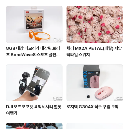
8GB 내장 메모리가 내장된 브리
체리 MX2A PETAL(페탈) 저압
츠 BoneWave8 스포츠 골전도
택타일 스위치
블루투스 이어폰
DJI 오즈모 포켓 4 악세사리 뻘짓
로지텍 G304X 직구 구입 도착
여행기