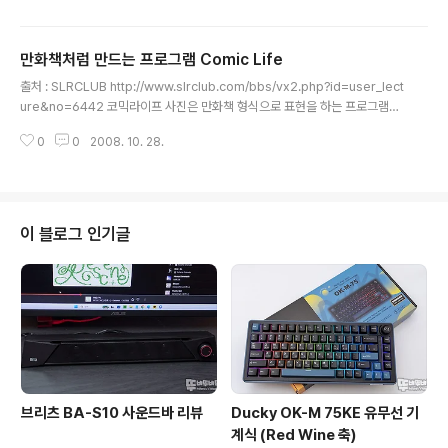
만화책처럼 만드는 프로그램 Comic Life
글 내용
출처 : SLRCLUB http://www.slrclub.com/bbs/vx2.php?id=user_lect
ure&no=6442 코믹라이프 사진은 만화책 형식으로 표현을 하는 프로그램입
니다. 위의 링크는 간략한 사용설명에 대한 안내 프로그램 다운로드는 http://pl
0
0
2008. 10. 28.
asq.com/downloads MAC용과 Windows용으로 분리 되어있으니 참고 !!
프로그램에 대한 완벽한 사용은 만화책을 보고 열심히 공부하는 게 좋을듯 합니
다.
이 블로그 인기글
브리츠 BA-S10 사운드바 리뷰
Ducky OK-M 75KE 유무선 기
계식 (Red Wine 축)