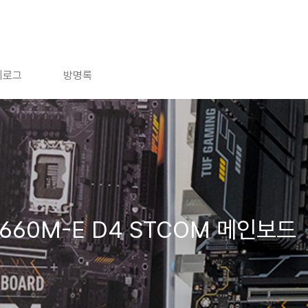
치로그
방명록
 B660M-E D4 STCOM 메인보드