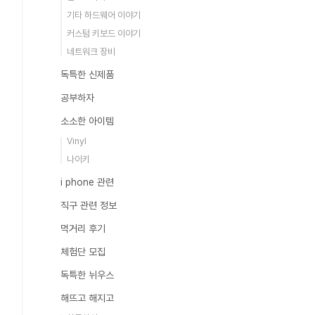
기타 하드웨어 이야기
커스텀 키보드 이야기
네트워크 장비
독특한 신제품
공부하자
소소한 아이템
Vinyl
나이키
i phone 관련
직구 관련 정보
먹거리 후기
체험단 모집
독특한 뉘우스
해뜨고 해지고