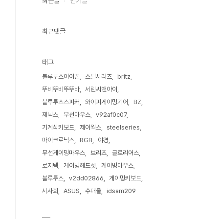
최근글
인기글
최근댓글
태그
블루투스이어폰
스틸시리즈
britz
뚜비뚜비뚜뚜바
서린씨앤아이
블루투스스피커
와이피게이밍기어
BZ
제닉스
무선마우스
v92af0c07
기계식키보드
제이웍스
steelseries
마이크로닉스
RGB
야경
무선게이밍마우스
브리츠
글로리어스
로지텍
게이밍헤드셋
게이밍마우스
블루투스
v2dd02866
게이밍키보드
시사회
ASUS
수대울
idsam209