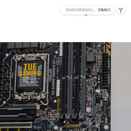
뚜비뚜비뚜뚜바의 IT 리뷰
구독하기