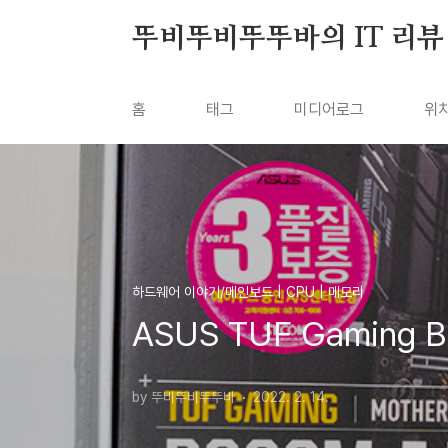
본문 바로가기
뚜비뚜비뚜뚜바의 IT 리뷰
홈
태그
미디어로그
위
하드웨어 이야기/메인보드 | CPU | 메모리
ASUS TUF Gaming
by 뚜비뚜비뚜뚜바
2022. 2. 14.