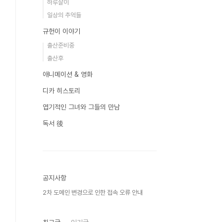
하루살이
일상의 추억들
규헌이 이야기
출산준비중
출산후
애니메이션 & 영화
디카 히스토리
엽기적인 그녀와 그들의 만남
독서 後
공지사항
2차 도메인 변경으로 인한 접속 오류 안내