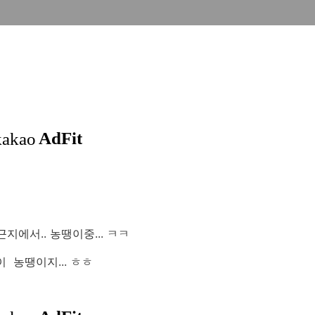
지에서.. 농땡이중... ㅋㅋ
이 농땡이지... ㅎㅎ