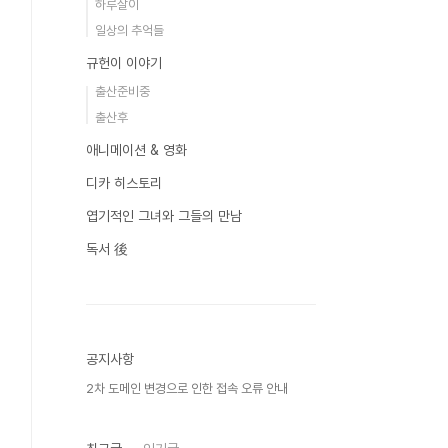
하루살이
일상의 추억들
규헌이 이야기
출산준비중
출산후
애니메이션 & 영화
디카 히스토리
엽기적인 그녀와 그들의 만남
독서 後
공지사항
2차 도메인 변경으로 인한 접속 오류 안내