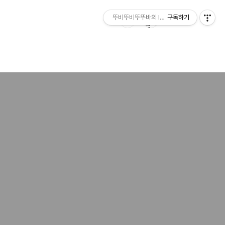
뚜비뚜비뚜뚜바의 IT 리뷰
구독하기