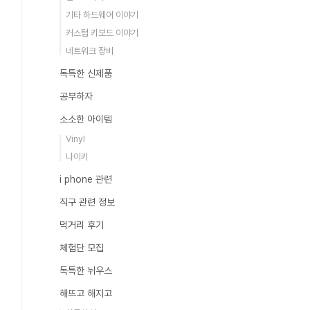
기타 하드웨어 이야기
커스텀 키보드 이야기
네트워크 장비
독특한 신제품
공부하자
소소한 아이템
Vinyl
나이키
i phone 관련
직구 관련 정보
먹거리 후기
체험단 모집
독특한 뉘우스
해뜨고 해지고