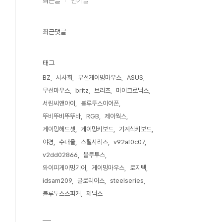
최근글
인기글
최근댓글
태그
BZ
시사회
무선게이밍마우스
ASUS
무선마우스
britz
브리츠
마이크로닉스
서린씨앤아이
블루투스이어폰
뚜비뚜비뚜뚜바
RGB
제이웍스
게이밍헤드셋
게이밍키보드
기계식키보드
야경
수대울
스틸시리즈
v92af0c07
v2dd02866
블루투스
와이피게이밍기어
게이밍마우스
로지텍
idsam209
글로리어스
steelseries
블루투스스피커
제닉스