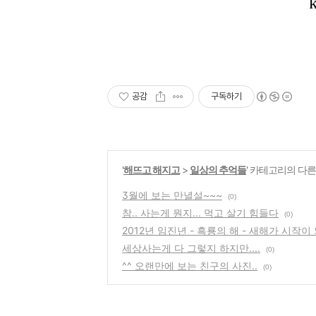
공감
구독하기
'
해뜨고 해지고
>
일상의 추억들
' 카테고리의 다른
3월에 보는 만녈설~~~
(0)
참.. 사는게 뭔지... 먹고 살기 힘들다
(0)
2012년 임진년 - 흑룡의 해 - 새해가 시작이
세상사는게 다 그렇지 하지만....
(0)
^^ 오랜만에 보는 친구의 사진..
(0)