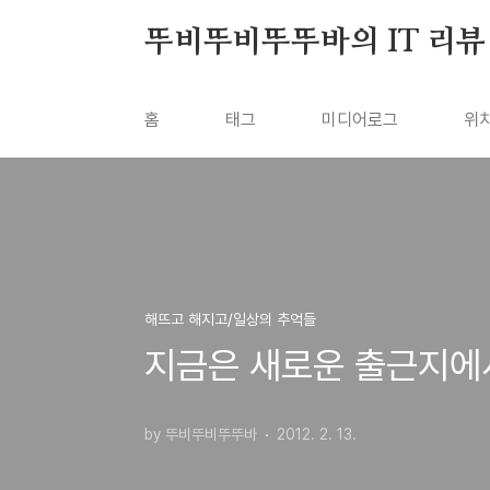
본문 바로가기
뚜비뚜비뚜뚜바의 IT 리뷰
홈
태그
미디어로그
위
해뜨고 해지고/일상의 추억들
지금은 새로운 출근지에서..
by 뚜비뚜비뚜뚜바
2012. 2. 13.