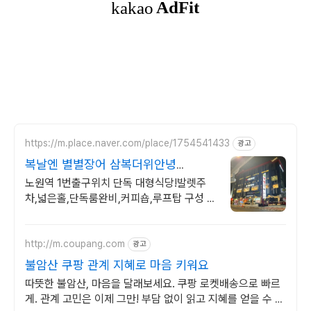
https://m.place.naver.com/place/1754541433
광고
복날엔 별별장어 삼복더위안녕
Private 룸&생일10%
노원역 1번출구위치 단독 대형식당!발렛주
차,넓은홀,단독룸완비,커피숍,루프탑 구성 넓
은 홀과 다양한 크기의 단독 룸이있어 회식,
모임,상견례 등 중요한 자리 추천!
http://m.coupang.com
광고
불암산 쿠팡 관계 지혜로 마음 키워요
따뜻한 불암산, 마음을 달래보세요. 쿠팡 로켓배송으로 빠르
게. 관계 고민은 이제 그만! 부담 없이 읽고 지혜를 얻을 수 있