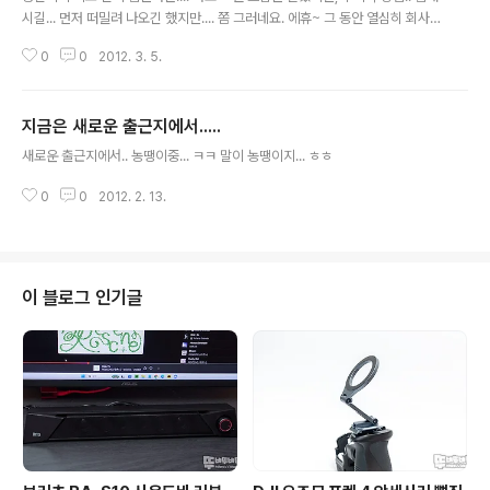
시길... 먼저 떠밀려 나오긴 했지만.... 쫌 그러네요. 에휴~ 그 동안 열심히 회사를
위해서 일하셨는데, 뭐 평생직장은 없지만서도 이번이 인생에 터닝포인트가 되
0
0
2012. 3. 5.
시길 기원합니다. 힘내세요~ 파이팅!!
지금은 새로운 출근지에서.....
글 내용
새로운 출근지에서.. 농땡이중... ㅋㅋ 말이 농땡이지... ㅎㅎ
0
0
2012. 2. 13.
이 블로그 인기글