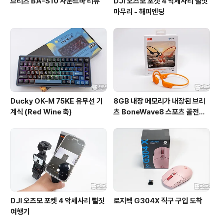
브리츠 BA-S10 사운드바 리뷰
DJI 오즈모 포켓 4 악세사리 뻘짓
마무리 - 해피엔딩
Ducky OK-M 75KE 유무선 기
8GB 내장 메모리가 내장된 브리
계식 (Red Wine 축)
츠 BoneWave8 스포츠 골전도
블루투스 이어폰
DJI 오즈모 포켓 4 악세사리 뻘짓
로지텍 G304X 직구 구입 도착
여행기