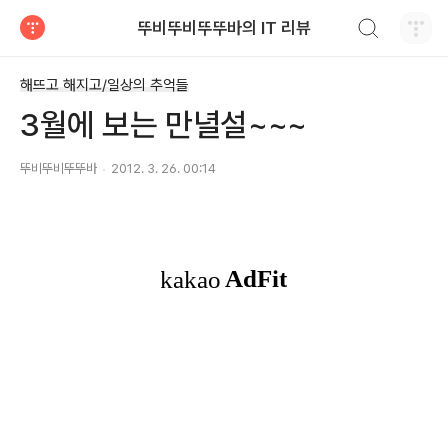
검색하기
뚜비뚜비뚜뚜바의 IT 리뷰
티스토리
해뜨고 해지고/일상의 추억들
3월에 보는 만녈설~~~
뚜비뚜비뚜뚜바
2012. 3. 26. 00:14