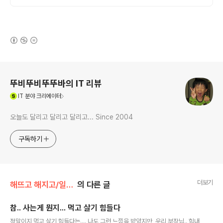
습니다.
(새창열림)
로그 정보
뚜비뚜비뚜뚜바의 IT 리뷰
(새창열림)
IT
분야 크리에이터
오늘도 달리고 달리고 달리고... Since 2004
구독하기
더보기
해뜨고 해지고/일상의 추억들
의 다른 글
참.. 사는게 뭔지... 먹고 살기 힘들다
글 내용
정말이지 먹고 살기 힘들다는.... 나도 그런 느낌을 받았지만, 우리 부장님.. 힘내