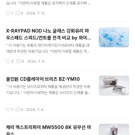
짝 높여 타건감이 한층 더 안정적인 느낌을 주는 것이 특징
습니다. "이번에 리뷰할 제품은 로지텍의 신제품 로지텍 G
인데요. . 리뷰를 통해 자세히 살펴보겠습니다. 리뷰~ Star
304 X SUPERLIGHT입니다. 게이밍 마우스를 한 번쯤
작성시간
1
0
2026. 7. 12.
t!! 패키지 & 스펙 정보 ..
접해보신 분들이라면 누구나 로지텍 G304를 기억하실 겁
니다. 유선 모델인 G102의 디자인을 계승한 무선 마우스
로 합리적인 가격, 안정적인 무선 성능, 그리고 누구나 쉽게
X-RAYPAD NOD 나노 글래스 강화유리 마
적응할 수 있는 대칭형 쉘 덕분에 오랫동안 " 입문용 무선
우스패드 스피드/컨트롤 전격 비교 by 와이피
게이밍 마우스 "로 큰 사랑을 받아왔죠. 최근 기술 발전으
글 내용
게이밍기어
로 하이엔드 센서와 충전 방식을 채택한 경량형 무선 마우
" 이 사용기는 유통사 와이피게이밍기어로부터 제품을 대
스가 트렌드로 자리 잡으면서, 기존 건전지 방식의 다소 무
여받아 작성한 사용기입니다. "이번에 리뷰할 제품은 엑스
거웠던 G304의 업그레이드 모델로 출시되기를 많은 유저
레이패드(X-raypad)에서 최초로 출시한 하이엔드 강화유
작성시간
3
0
2026. 7. 9.
가 희망해 왔는데요. "드디어" 로지텍 G304 X SUPERLI
리 마우스패드 NOD입니다. X-RAYPAD NOD 강화유리
GHT가 출시되어..
패드는 아트 디렉트 겸, 일러스트레이터로 활동 중인 TZ B
ARD님의 캐릭터 이미지를 베이스로 제작된 나노 코팅 처
올인원 CD플레이어 브리츠 BZ-YM10
리된 스피드 에디션과 무코팅 처리된 컨트롤 에디션 두 가
글 내용
" 이 사용기는 브리츠로부터 제품을 제공받아 작성한 사용
지 타입으로 출시되었는데요. 2mm 두께의 얇은 강화유
기입니다. " 이번에 리뷰하는 제품은 브리츠의 신제품 올인
리, 밀림 없는 0.8mm 풀 실리콘 패드, 손목 피로를 최소화
원 CD플레이어 브리츠 BZ-YM10입니다. 올인원 제품으
하는 CNC 45도 베벨링 디자인이 적용되었으며, 안전한
로 출시한 브리츠 BZ-YM10는 포터블 CD플레이어는 기
보관을 위한 알루미늄 하드케이스 포장과 풍성한 구성품으
작성시간
1
0
2026. 7. 6.
본으로 블루투스, USB 메모리, AUX 입력, 라디오를 지원
로 스페셜 에디션 느낌을 주는데 리뷰를 통해 자세히 살펴
하며 작동 방식이 턴테이블 톤암을 조작하는 방식으로 CD
보겠습니다. 리뷰~ Star..
재생하는 아날로그 감성을 더하고 있는데요. 일전에 아이
체리 엑스트리파이 MW5500 8K 유무선 마
보리와 블랙 컬러를 리뷰한 적이 있는데 이번에 화이트 컬
우스
러가 새롭게 출시하여 다시 한번 리뷰를 통해 자세히 살펴