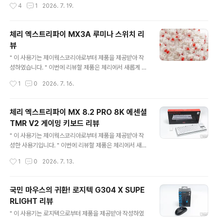
작성시간
4
1
2026. 7. 19.
자가 리..
게이밍 헤드셋입니다.당시 행사장에서 마주한 ROG 키타
라 유선 게이밍 헤드셋은 평판 드라이브를 사용한 제품이
라 일반적인 게이밍 헤드셋과는 결이 다른 느낌이라 적응
체리 엑스트리파이 MX3A 루미나 스위치 리
하는데 시간이 필요했습니다.스펙을 제외하더라도 제품의
뷰
구성도 역대급으로 좋아서 정말 군침이 돌았는데 이런 제
글 내용
품을 리뷰할 수 있는 영광이 찾아왔네요. 자.. 그럼 ROG 키
" 이 사용기는 제이웍스코리아로부터 제품을 제공받아 작
타라 유선 게이밍 헤드셋을 자세히 살펴보겠습니다. 리뷰~
성하였습니다. " 이번에 리뷰할 제품은 체리에서 새롭게 출
Start!! 패키지 & 스펙 정보 ASUS ROG 키타라 유선 게
시 MX3A 루미나 스위치입니다. 체리의 MX 스위치 특허
작성시간
1
0
2026. 7. 16.
이밍 헤드셋 패키지는 제품 이미지와 더불어 하이파이맨
가 만료되면서 유사 스위치를 생산하는 서드파티 업체들이
(H..
다양한 시도를 통해 디자인과 성능 개선된 기계식 스위치
를 발 빠르게 출시해 왔는데요. 그에 비해 체리는 업그레이
체리 엑스트리파이 MX 8.2 PRO 8K 에센셜
드가 상당히 더딘 편이었습니다. 하지만, MX2A 등장 이
TMR V2 게이밍 키보드 리뷰
후, 이번에는 꽤 빠르게 MX3A 루미나 스위치를 출시하며
글 내용
변화된 디자인이 큰 기대감을 갖게 하는데 리뷰를 통해 자
" 이 사용기는 제이웍스코리아로부터 제품을 제공받아 작
세히 살펴보겠습니다. 리뷰~ Start!! 체리 스위치 발전 계
성한 사용기입니다. " 이번에 리뷰할 제품은 체리에서 새롭
보 2000년대 전후까지는 오리지널 디자인의 블랙 하우징
게 리뉴얼한 체리 엑스트리파이 MX 8.2 PRO TMR TKL
작성시간
1
0
2026. 7. 13.
스위치가 출시되었으며, 이후 RGB 전성시대에 걸맞게 상
에센셜 V2입니다. 체리 엑스트리파이 MX 8.2 PRO TM
판 투명 하우징이 ..
R TKL 에센셜 V2는 TMR(Tunable Magnetic Switc
h) 홀 이펙트 기술을 지원하는 자석축과 기존 기계식 스위
국민 마우스의 귀환! 로지텍 G304 X SUPE
치를 혼용하여 사용할 수 있는 하이브리드 듀얼 마스터 키
RLIGHT 리뷰
보드로 이전 제품과 다르게 실속형 패키지 구성과 더불어
글 내용
스위치 스템 디자인 변경, 스프링 길이 연장 및 클릭압을 살
" 이 사용기는 로지텍으로부터 제품을 제공받아 작성하였