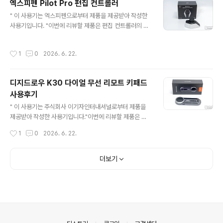
엑스피펜 Pilot Pro 편집 컨트롤러
깔끔한 데스크테리어를 원하셨던 분들이라면 심플한 디자
글 내용
" 이 사용기는 엑스피펜으로부터 제품을 제공받아 작성한
인에 파워풀한 사운드로 큰 만족감을 얻을 수 있는 제품인
사용기입니다. "이번에 리뷰할 제품은 편집 컨트롤러의 최
데요.4W 트위터 2개와 6W 우퍼 2개가 스테레오로 구성
고봉으로 출시한 엑스피펜 Pilot Pro 편집 컨트롤러입니
되어 총 20W의 강력한 출력을 지원하며, 여기에 3가지 E
다. 엑스피펜 Pilot Pro 편집 컨트롤러는 햅틱 센서가 내장
Q 프리셋 기능과 더불어 PC, 블루투스, 옵티컬(광입력), A
작성시간
1
0
2026. 6. 22.
된 다이얼, 조이스틱, 커스텀 단축키 버튼의 올인원 구성으
UX 입력까지 지원하여 PC뿐만 아니라 콘솔 게임기에도
로 막강한 컨트롤 기능을 뽐내는 제품으로 단축키 사용 빈
훌륭하게 활용할 수 있..
도가 높은 작업자들에게 최상의 솔루션을 제공해 주는데요
디지드로우 K30 다이얼 무선 리모트 키패드
어떠한 특징과 매력이 있는지 리뷰를 통해 자세히 살펴보
사용후기
겠습니다. 리뷰~ Start!! 패키지 & 스펙 정보 패키지는 제
글 내용
품의 이미지와 함께 'Pilot Pro 조이스틱 컨트롤러'라는 직
" 이 사용기는 주식회사 이기자인터내셔널로부터 제품을
관적인 네이밍을 눈에 띄며, 2025 Good Design Awar
제공받아 작성한 사용기입니다."이번에 리뷰할 제품은 크
d 수상 이력을 강조하고 있는데 그래서 그..
리에이터에게 한 차원 높은 작업 효율성을 제공하는 디지
작성시간
1
0
2026. 6. 22.
드로우 K30(DigiDraw K30)입니다. K30은 11개의 커
스텀 키와 2개의 다이얼을 통해 드로잉과 편집에 필요한
핵심 명령을 손끝에 모아주는 무선 리모트 키패드로 초경
더보기
량 설계로 휴대성이 뛰어나며, 물리 버튼 외에도 버추얼(가
상) 키보드 기능과 2대 기기 멀티 페어링을 지원하여 실무
에서 매우 유용하게 활용할 수 있는 제품인데요. 얼마나 편
리하게 사용할 수 있는지 리뷰를 통해 더욱 자세히 살펴보
겠습니다. 리뷰~ Start!! 패키지 & 스펙 정보 패키지 전면
은 디지드로우 K30의 특징을 직관적으로 보여주는 이미지
의안내