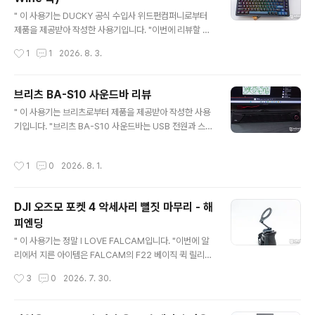
는 점에 관심이 생깁니다. 과연 어떤 특징과 느낌을 가지고
글 내용
있는지 리뷰를 통해 자세히 살펴보겠습니다. 스펙 정보 M
" 이 사용기는 DUCKY 공식 수입사 위드펀컴퍼니로부터
X2A 넌클릭 VS MX2A 페탈 그래프 비교 MX2A PETA
제품을 제공받아 작성한 사용기입니다. "이번에 리뷰할 제
L은 전통적인 체리 갈축(MX Brown) 보다 더 부드럽고 가
품은 Ducky OK-M 75KE 유무선 기계식 (Red Wine
작성시간
1
1
2026. 8. 3.
벼운 걸림(Light Tactile)을..
축)입니다. 정말 오랜만에 마주하는 더키 키보드인데요. 과
거엔 몇 안 되는 막강한 하드웨어 매크로와 LED 라이팅 그
리고 독보적인 디자인으로 인지도가 높았던 브랜드였지만,
브리츠 BA-S10 사운드바 리뷰
한동안 신제품 정보가 뜸했는데 새로운 유통사와 더불어
글 내용
" 이 사용기는 브리츠로부터 제품을 제공받아 작성한 사용
다시 키보드 시장이라는 잔잔한 연못에 돌을 던지고 있습
기입니다. "브리츠 BA-S10 사운드바는 USB 전원과 스테
니다. 개인적으론 범용적인 디자인과 설계 구성으로 실속
레오 잭을 사용하는 5W 출력의 PC용 스피커로 가로 430
을 챙긴 제품을 출시한 느낌인데 리뷰를 통해 자세히 살펴
mm 크기라 모니터 밑에 두고 쓰기에 딱 좋고 샤프한 디자
보겠습니다. 리뷰~ Start!! 패키지 & 스펙 정보 패키지는
작성시간
1
0
2026. 8. 1.
인이 세련된 느낌을 줍니다. 특히 책상 앞에 앉은 사용자의
더키 로고와 제품의 실물 이미지, VIA 지..
귀 위치에 맞춰 스피커 유닛이 경사지게 디자인된 인체공
학적 설계가 돋보이는 게 특징인데요. 리뷰를 통해 자세히
DJI 오즈모 포켓 4 악세사리 뻘짓 마무리 - 해
살펴보겠습니다. 리뷰~ Start!! 패키지 & 스펙 정보 패키지
피엔딩
는 제품 이미지와 모델명, 모니터, 노트북 사용 가능을 표현
글 내용
하고 있습니다.패키지 뒷면에는 제품의 포인트 특징인 모
" 이 사용기는 정말 I LOVE FALCAM입니다. "이번에 알
니터, 노트북 사용, 인체공학 앵글, 헤드폰 입력, 마이크 입
리에서 지른 아이템은 FALCAM의 F22 베이직 퀵 릴리즈
력, 전면 볼륨 다이얼, 풍성한 ..
플레이트 (SKU 2529)입니다. 구성품은 단출합니다. 보통
작성시간
3
0
2026. 7. 30.
은 플레이트가 포함된 아답터 세트로 판매되는 경우가 많
은데 다행히 팔캠에서는 플레이트만 구입이 가능합니다.
단, 가격은 싸지 않으니 참고하시고요.구성품은 플레이트