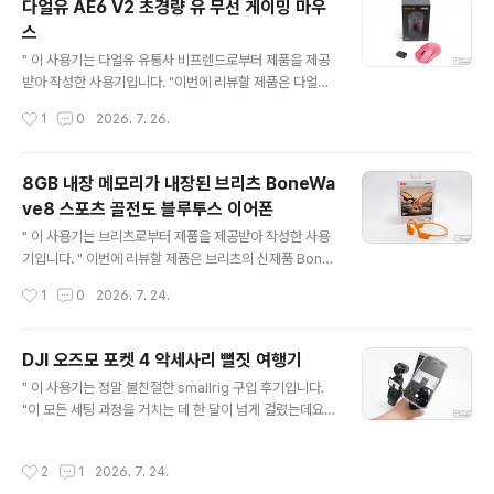
다얼유 AE6 V2 초경량 유 무선 게이밍 마우
와 육간 랜치 겸 별나사 드라이버, 플레이트 내부 교체용 실
스
리콘 링, 플레이트 1.4"-20 스크류 양옆에 고정하는 고정
글 내용
핀 세트가 들어있습니다.F22 베이직 퀵 릴리즈 플레이트
" 이 사용기는 다얼유 유통사 비프렌드로부터 제품을 제공
는 한쪽은 1/4"-20 스크류 나사가 있는 표면은 미끄럼을
받아 작성한 사용기입니다. "이번에 리뷰할 제품은 다얼유
방지하는 패드가 부착되어 있으며 반대편에는 팔캠의 막강
에서 새롭게 출시된 하이엔드 게이밍 마우스 AE6 V2입니
작성시간
1
0
2026. 7. 26.
한 4방향으로 빠르게 탈부착이 가능한 퀵 릴리즈 형태로
다. 다얼유는 새로운 모델이 출시할 때마다 빠르게 업그레
디자인되었습니다.설..
이드되는 느낌인데요. 이번 다얼유 AE6 V2 출시 소식을
접했을 때 내부 구조가 조금 독특한 부분이 있어서 궁금했
8GB 내장 메모리가 내장된 브리츠 BoneWa
는데 실제로 사용해 보니 마우스 기본에 충실한 기구 설계
ve8 스포츠 골전도 블루투스 이어폰
에서 스펙, 퍼포먼스, 그리고 가성비까지 겸비하고 있는데
글 내용
요. 자. 그럼. 리뷰를 통해 자세히 살펴보겠습니다. 리뷰~ S
" 이 사용기는 브리츠로부터 제품을 제공받아 작성한 사용
tart!! 패키지 & 스펙 정보 다얼유 AE6 V2 패키지는 마우
기입니다. " 이번에 리뷰할 제품은 브리츠의 신제품 Bone
스 이미지와 듀얼 8K 폴링 레이트, 트라이 모드 연결, 노르
Wave8 스포츠 골전도 블루투스 이어폰입니다. 흔한 골전
작성시간
1
0
2026. 7. 24.
딕 54 칩셋, KBS 라이트 버튼, 용골 ..
도 이어폰으로 오해하실 수 있지만, 이 제품은 8GB 내장
메모리를 탑재하여 블루투스 연결 없이도 저장된 MP3 파
일로 음악을 들으며 활동할 수 있는 독특한 장점이 있고요.
DJI 오즈모 포켓 4 악세사리 뻘짓 여행기
여기에 수심 1m 이내에서 방수가 가능한 IPX8 등급을 지
글 내용
" 이 사용기는 정말 불친절한 smallrig 구입 후기입니다.
원하여, 요즘 같은 날씨에 땀을 많이 흘리는 운동 환경이나
"이 모든 세팅 과정을 거치는 데 한 달이 넘게 걸렸는데요.
수중 활동에서도 안심하고 사용할 수 있는 제품인데요. 리
포스팅하는 지금 생각해도 정말 어이없다는... ㅎㅎ 이 모든
뷰를 통해 자세히 살펴보겠습니다. 리뷰~ Start!! 패키지 &
사단은 단 하나의 영상에서 시작되었습니다. 한번 보시죠.
스펙 정보 브리츠 BoneWave8 스포츠 골전도 블루투스
작성시간
2
1
2026. 7. 24.
쇼츠 영상만 보면서 "오? 뭔가 있어 보이는데? 편해 보이는
이어폰 패키지 전면에는 블랙/오렌지 컬러의 제품 이미..