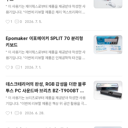
글 내용
보겠습니다. 리뷰~ Start!! 패키지 & 스펙 정보 패키지에는
" 이 사용기는 제이웍스로부터 제품을 제공받아 작성한 사
제품의 이미지와 모델명 그리고 CD 플레이어, 블루투스 스
용기입니다. "이번에 리뷰할 제품은 체리 엑스트리파이 M
피커, FM 라디오, USB/TF 메모리 MP3 등 올인원..
W5500 8K 유무선 마우스입니다. 체리의 신뢰도 높은 기
작성시간
1
0
2026. 7. 5.
술력과 엑스트리파이의 트렌디한 게이밍 감성으로 출시된
MW5500 게이밍 마우스는 무선 8K 폴링 레이트를 지원
하는 최신 제품으로 62g의 경량형 무게에 600mAh 대용
Epomaker 이포메이커 SPLIT 70 분리형
량 배터리 내장, 3 모드 연결을 지원해 다양한 환경에서 최
키보드
적화된 기능으로 활용이 가능한데요. 리뷰를 통해 자세히
글 내용
살펴보도록 하겠습니다. 리뷰~ Start!! 패키지 & 스펙 정보
" 이 사용기는 제이웍스로부터 제품을 제공받아 작성한 사
패키지에는 제품의 핵심 포인트인 체리 퓨전 소프트웨어
용기입니다. "이번에 리뷰할 제품은 인체공학적 타건을 지
지원, 8K 폴링 레이트, 3950 센서, 퀵 차징, 가벼운 무게
원하는 이포메이커 SPLIT 70 분리형 키보드입니다 장시
작성시간
3
1
2026. 7. 1.
그리고 3가지 컬러로 판매되는 제품의 이미지를 ..
간 키보드를 사용하다 보면 손목이 뻐근하거나 어깨가 결
리는 등 불편함을 느끼기 쉬운데 좌우가 분리되는 어고노
믹(Ergonomic) 디자인으로 설계된 이포메이커 SPLIT 7
데스크테리어의 완성, RGB 감성을 더한 블루
0 분리형 키보드는 사용자의 체형과 어깨너비에 맞춰 키보
투스 PC 사운드바 브리츠 BZ-T900BT 상
드의 간격과 각도를 자유롭게 조절할 수 있어 오랜 시간 타
글 내용
세 리뷰
이핑을 해도 한결 편안하고 스마트한 작업 환경을 만들어
" 이 사용기는 브리츠로부터 제품을 제공받아 작성한 사용
줍니다. 또한, 공간 활용도가 높은 70% 폼팩터에 유무선
기입니다. "이번에 리뷰할 제품은 책상 위 공간 활용을 극
3 모드 연결을 지원 그리고 VIA 소프트웨어를 통해 커스터
대화하면서도 사운드와 감성(RGB)까지 모두 챙길 수 있는
작성시간
1
0
2026. 6. 28.
마이징이 가능하여 기능의 편리성과 만족스러운 타건감까
블루투스 PC 사운드바, 브리츠(Britz) BZ-T900BT입니
지 제공하는 매력적인 제품인데요. ..
다.평소 모니터 내장 스피커의 밋밋하고 평평한 소리에 아
쉬움을 느끼셨거나, 크고 거추장스러운 2채널 스피커 대신