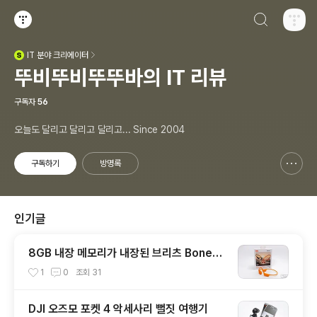
검색하기
티스토리
IT
분야 크리에이터
(새창열림)
뚜비뚜비뚜뚜바의 IT 리뷰
구독자
56
오늘도 달리고 달리고 달리고... Since 2004
구독하기
방명록
신고하기 레이어
열기
인기글
8GB 내장 메모리가 내장된 브리츠 BoneW
ave8 스포츠 골전도 블루투스 이어폰
1
0
조회
31
DJI 오즈모 포켓 4 악세사리 뻘짓 여행기