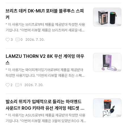
데? 저거 뭐지?" 싶어 영상 끝부분에 나오는 구성품 정보를
메모하고 제품 구입을 진행했습니다. ▶ 일단 구입 위 쇼츠
브리츠 데커 DK-MU1 포터블 블루투스 스피
영상에 나오는 구성을 구입한 모습입니다. 이때까지만 해
커
도 다 결합하면 바로 사용할 수 있는 줄 알았습니다...... (※
글 내용
참고로 맥세이프 플레이트는 기존에 가지고 있던 것을 활
" 이 사용기는 브리츠로부터 제품을 제공받아 작성한 사용
용함.)그럼 세부적으로 구성품을 살펴보시죠. ▶ ID : 600
기입니다. "이번에 리뷰할 제품은 브리츠에서 새로운 네이
26002는 DJI 보호 케이지로 중앙 버튼부를 ..
밍으로 출시하는 블루투스 스피커 데커 DK-MU1입니다.
작성시간
3
0
2026. 7. 20.
데커 DK-MU1는 심플하면서 한 손 그립감이 좋은 원통형
을 디자인으로 손가락에 걸어서 휴대할 수 있는 스트랩이
기본으로 부착되어 있어서 이동이 편리하고 야외에서도 분
LAMZU THORN V2 8K 무선 게이밍 마우
위기 있게 사용할 수 있는 제품인데요. 리뷰로 자세히 살펴
스
보겠습니다. 리뷰~ Start!! 패키지 & 스펙 정보 패키지에는
글 내용
RGB 라이팅이 화려한 제품의 이미지와 브랜드명 데커 그
" 이 사용기는 와이피게이밍기어로부터 제품을 제공받아
리고 포터블 / 블루투스 스피커 / USB / Micro SD Card
작성한 사용기입니다. "이번에 리뷰할 제품은 최신 스펙으
지원을 강조하고 있습니다.패키지 뒷면에 인쇄된 포인트
로 무장한 LAMZU THORN V2 8K 무선 게이밍 마우스
작성시간
2
1
2026. 7. 20.
정보를 살펴보면 블루투스 버전 6.0 / 6W 출력 ..
입니다. LAMZU THORN V2는 V1의 디자인을 계승하면
서 사이즈가 커졌지만 좋은 그립감을 위해 크기가 살짝 조
정된 부분도 있고 최신 센서인 PAW next 1과 Nordic 5
발소리 위치가 입체적으로 들리는 하이엔드
2H20 MCU를 탑재하여 L.O.D를 0.7 / 1 / 1.3 / 1.5 / 1.7
사운드!! ROG 키타라 유선 게이밍 헤드셋 리
mm 세분화한게 특징인데요. LAMZU THORN V2의 변
글 내용
뷰
화된 모습을 리뷰를 통해 자세히 살펴보겠습니다. 리뷰~ S
" 이 사용기는 ASUS로부터 제품을 제공받아 작성한 사용
tart!! 패키지 & 스펙 정보 패키지에는 마우스 이미지와 모
기입니다. "이번에 리뷰할 제품은 3월에 있었던 ROG 게
델명 그리고 가벼운 무게인 55g을 강조하고 있습니다. 필
이밍 기어 쇼케이스 현장에서 마주했던 ROG 키타라 유선