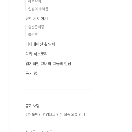
하루살이
일상의 추억들
규헌이 이야기
출산준비중
출산후
애니메이션 & 영화
디카 히스토리
엽기적인 그녀와 그들의 만남
독서 後
공지사항
2차 도메인 변경으로 인한 접속 오류 안내