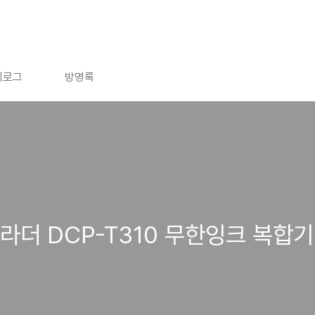
치로그
방명록
라더 DCP-T310 무한잉크 복합기