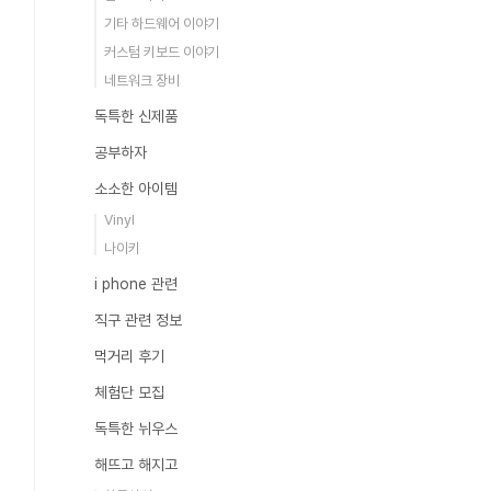
기타 하드웨어 이야기
커스텀 키보드 이야기
네트워크 장비
독특한 신제품
공부하자
소소한 아이템
Vinyl
나이키
i phone 관련
직구 관련 정보
먹거리 후기
체험단 모집
독특한 뉘우스
해뜨고 해지고