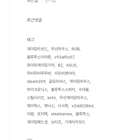
최근글
인기글
최근댓글
태그
게이밍키보드
무선마우스
RGB
블루투스이어폰
v92af0c07
와이피게이밍기어
BZ
ASUS
뚜비뚜비뚜뚜바
서린씨앤아이
idsam209
글로리어스
게이밍마우스
마이크로닉스
블루투스스피커
수대울
스틸시리즈
britz
무선게이밍마우스
제이웍스
제닉스
시사회
v2dd02866
야경
로지텍
steelseries
블루투스
게이밍헤드셋
브리츠
기계식키보드