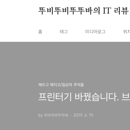
본문 바로가기
뚜비뚜비뚜뚜바의 IT 리뷰
홈
태그
미디어로그
위
해뜨고 해지고/일상의 추억들
프린터기 바꿨습니다. 브
by 뚜비뚜비뚜뚜바
2019. 6. 19.