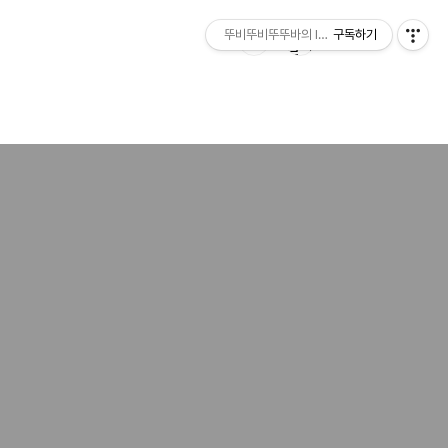
뚜비뚜비뚜뚜바의 IT 리뷰
구독하기