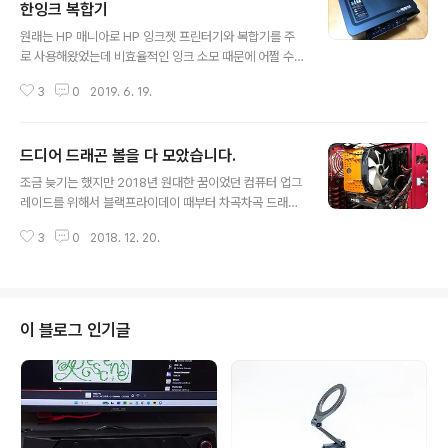
한잉크 복합기
글 내용
원래는 HP 매니아로 HP 잉크젯 프린터기와 복합기를 주
로 사용해왔었는데 비효율적인 잉크 소모 때문에 어쩔 수
없이 (무한잉크 킷을 직접 장착해봤지만, 손이 많이 가서 G
3
0
2019. 6. 19.
G ) 2015년 EPSON L220 복합기를 구입하여 사용했습
니다. Epson 정품무한 L220 설치기 https://www.idsa
m209.com/1234 Epson L220 고주파발생 https://w
드디어 드래곤 볼을 다 모았습니다.
ww.idsam209.com/1250 솔직히 이야기해서 EPSON
글 내용
제품은 스캐너 성능이 정말 좋고 프린터 성능은 별루였습
조금 늦기는 했지만 2018년 원대한 꿈이었던 컴퓨터 업그
니다. 위의 링크에도 있지만, 프린팅 스캐닝 이후에 발생하
레이드를 위해서 블랙프라이데이 때부터 차곡차곡 드래곤
는 고주파는 정말 가관입니다. 고객지원센터에서도 정상이
볼을 모아 신용을 불러 소원을 성취했습니다. 자!! 소개합니
라고 이야기하는 거 보면서 오만 정이 다 떨어지더라고요.
3
0
2018. 12. 20.
다. 드래곤 볼 단체샷!! CPU : AMD 라이젠 7 - 피나클릿
HP 제품을 사용해보면서 프린터 작동 시 고주파 ..
지 2700X (11번가 12/11) CPU 쿨러 : Thermalright -
ARO-M14O (컴퓨존 12/11) 메모리 : G.SKILL - Mode
l F4-3200C14D-16GFX // DDR4 16GB PC4-256
00(3200) [8GB x 2] CL14 Flare X (8Gx2) -AMD
이 블로그 인기글
전용- (newegg 12/7) 메인보드 : ASUS - PRIME X47
0-PRO STCOM (에누리 pc 12/11) SSD : WD - Blue
3D SSD 1TB (..