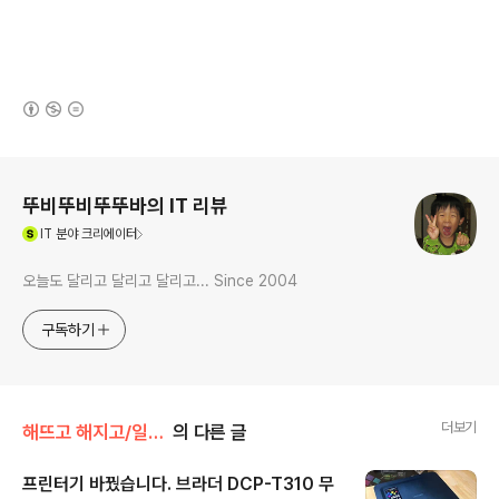
(새창열림)
로그 정보
뚜비뚜비뚜뚜바의 IT 리뷰
(새창열림)
IT
분야 크리에이터
오늘도 달리고 달리고 달리고... Since 2004
구독하기
더보기
해뜨고 해지고/일상의 추억들
의 다른 글
프린터기 바꿨습니다. 브라더 DCP-T310 무