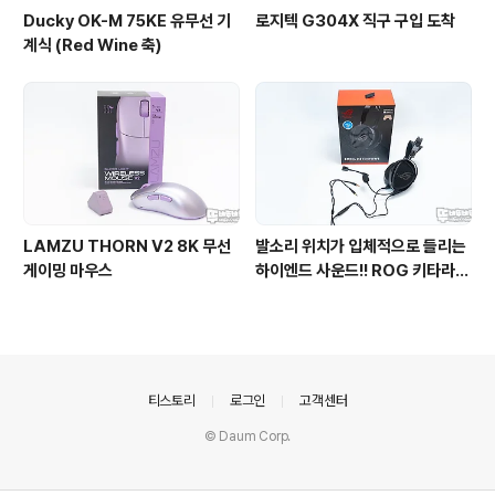
Ducky OK-M 75KE 유무선 기
로지텍 G304X 직구 구입 도착
계식 (Red Wine 축)
LAMZU THORN V2 8K 무선
발소리 위치가 입체적으로 들리는
게이밍 마우스
하이엔드 사운드!! ROG 키타라
유선 게이밍 헤드셋 리뷰
의안내
티스토리
로그인
고객센터
© Daum Corp.