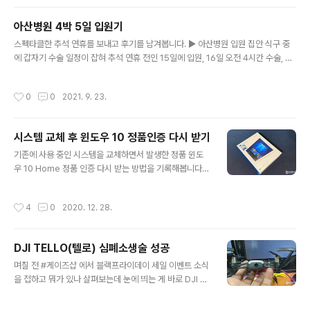
개 국어로 제품에 대한 설명을 하고 있다는.. 측면에는 제품
의 구성품이 내역이 인쇄되어있습니다. 패키지를 개봉하면
아산병원 4박 5일 입원기
상단에 들어있는 패키지 상자를 오픈하면 주변기기가 들어
글 내용
있는 것을 확인할 수 있는데요. 패키지 왼쪽에는 퀵 스타트
스펙타클한 추석 연휴를 보내고 후기를 남겨봅니다. ▶ 아산병원 입원 집안 식구 중
가이드와 서비스 가이드 그리고 받침대와 HDMI 케이블이
에 갑자기 수술 일정이 잡혀 추석 연휴 전인 15일에 입원, 16일 오전 4시간 수술, 이
들어있고, 가운데에 AC 파워 코드, 그리고 오른쪽에 PS5
후 4박 5일간 보호자로 서관 121병동에 입원을 하였습니다. 외과 수술과 성형 수술
전용 컨트롤러가 담겨 있습니다. PS5 디스크 버전의 모습
이 동시에 진행되는 수술이어서 (외과 수술 2시간, 성형 수술 2시간) 총 4시간 예정
작성시간
0
0
2021. 9. 23.
입니다. 게임기 본체..
으로 진행되었는데 코로나 때문에 병원 내에 모든 행동반경에 제약이 있다 보니 수술
실 앞 대기가 불가능하여 병실에서 수술이 끝나고 문자가 오기만을 기다리는 꽤 긴
시간을 걱정하면서 보내야 했습니다. 나름 이름있는 병원이기에 병원비는 고사하고
시스템 교체 후 윈도우 10 정품인증 다시 받기
수술만 잘되기를 기도했는데 다행히 수술을 잘 마치고 병실로 올라왔습니다. ▶ 생각
글 내용
했던 것보다 불편한 2인실 사전 입원 예약 시 하루에..
기존에 사용 중인 시스템을 교체하면서 발생한 정품 윈도
우 10 Home 정품 인증 다시 받는 방법을 기록해봅니다.
▶ 윈도우 10 FPP (처음 사용자용) 먼저 현재 사용 중인 윈
도우 10 Home 처음 사용자용 정품 패키지입니다. 정품
작성시간
4
0
2020. 12. 28.
패키지에는 윈도우 OS를 USB 메모리에 담고 있는데 오래
된 버전이라 윈도우 설치 시 MS 홈페이지에서 최신 OS 버
전을 부팅용 USB 드라이브로 직접 만들어 사용하는 편입
DJI TELLO(텔로) 심폐소생술 성공
니다. 그래야 업데이트 작업을 줄일 수 있다는.. 설치용 OS
글 내용
가 들어있는 USB와 열쇠 모양의 CD키가 있는 카드로 구
며칠 전 #게이즈샵 에서 블랙프라이데이 세일 이벤트 소식
성된 패키지를 기억에 13만 원대 구입했던 걸로... 암튼....
을 접하고 뭐가 있나 살펴보는데 눈에 띄는 게 바로 DJI 미
지금부터는 윈도우 정품 키를 이용하여 윈도우 설치 후 사
니 드론 텔로 관련 제품이었습니다. 텔로가 처음 출시했을
용 하다가 시스템 전체를 갈아 엎는 경우 경험하게될 험난
때 두 달가량 사용하다가 방치를 했는데 어느 날 사용해보