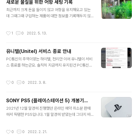
새로운 물질을 위한 어항 세팅 기록
전 동의를 하고도 동일한 문제가 발생하고 혹시나 해서 비
글 내용
최근까지 크게 돈을 들이지 않고 어항을 유지해오고 있는
밀번호 변경도 했는데..... 여전히 이용약관 위반이라고 하
데 그때그때 구입하는 제품에 대한 정보를 기록해두지 않
길래 오전 중에 PSN 고객지원센터 080-500-3335로
으니 뭔가 보수할 때마다 하니 힘드네요. 그런 이유로 제품
전화를 했습니다. 나중에 알았지만 PSN에 등록한 개인정
을 새로 구입하곤 했는데 이번에 새롭게 세팅을 하면서 구
보가 없고 기기 정보를 확인하려고 하는데 PS 기기가 옆에
작성시간
1
0
2022. 5. 13.
입한 물품과 어항에 물품에 대한 기록을 남겨둘까 합니다.
없어서 개인정보 확인을 할 수 있는 게 없는 상황인데... 상
먼저 가장 왼쪽의 칸후 2단 집똥여과기 (모델 넘버 : YA-8
담사분..
462) 일명 집똥기, 그리고 그 위로 주문하지 않은 스포이
유니텔(Unitel) 서비스 종료 안내
드(이건 서비스인가?), 역류방지기 2개, 에어호스 고정용
글 내용
흡착 고무 6개, 실리콘 에어 호스 (내경 4mm, 외경 6m
PC통신의 주역이었는 하이텔, 천리안 이어 유니텔이 서비
m) 3m 길이 구입. 모비딕 팔라딘 2구 기포발생기 / 출력 :
스 종료를 하는군요. 솔직히 지금까지 유지된건 PC통신이
3W / 모델명 : P-200 집똥기와 측면 여과기 2개에 공기
아닌 웹 브라우징 서비스였는데 이마저도 종료된다는 이야
를 공급을 해야 해서 2구짜리 제품을 구입했는데 이 제품
기입니다. PC통신 최초로 텍스트 방식이 아닌 GUI방식의
작성시간
0
0
2022. 3. 8.
은 상단의..
전용 소프트웨어를 사용하는 방식이라 신선함이 있었고 영
화 '접속' (한석규, 전도연 주연)에서 채팅 장면이 연출되어
사이버 채팅의 퐌타지를 알게 해 주었던 추억의 통신 서비
SONY PS5 (플레이스테이션 5) 개봉기...
스였는데.... 개인적으로도 와이프를 유니텔 프로그램으로
글 내용
쪽지를 주고 받으면서 사귀게 되었다는 전설이.. 세월도 오
2021년 12월 말경에 진행했던 온라인 예약 취소분 판매
래되긴 했네요. PC통신에서 웹 전성기를 거치다보니 유료
에서 득템한 PS5입니다. 1월 말경에 받았는데 그다지 바
서비스보다는 무료 포털 서비스로 대거 이동이 시작되면서
쁘지 않아서 한 달 만에 개봉을 하게 되네요. ㅋㅋ OLED T
접속이 점점 뜸해졌는데 대부분의 사람이 지금까지 서비스
V 구입과 4K 블루레이 타이틀 재생용을 염두하고 구입한
작성시간
0
0
2022. 2. 21.
하고 있는지 모르더라고요. 아직도 ..
놈이라 디스크 버전으로 구입하게 되었습니다. 패키지에 3