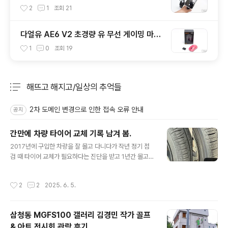
2
1
조회
21
다얼유 AE6 V2 초경량 유 무선 게이밍 마우
스
1
0
조회
19
해뜨고 해지고/일상의 추억들
분류 전체보기
주요 글 목록
2차 도메인 변경으로 인한 접속 오류 안내
공지
간만에 차량 타이어 교체 기록 남겨 봄.
글 내용
2017년에 구입한 차량을 잘 몰고 다니다가 작년 정기 점
검 때 타이어 교체가 필요하다는 진단을 받고 1년간 몰고
다녔는데 이젠 때가 된 거 같아 티스테이션에 타이어 예약
을 하고 6월 3일 선거일에 투표 후 집 근처 타이어 스테이
작성시간
2
2
2025. 6. 5.
션을 방문했습니다.기존에 장착된 타이어는 금호타이어 O
ptimo H724 175/50R15로 차량 옵션으로 15인치 휠을
장착하면서 딸려온 놈이었는데 티스테이션에 같은 사이즈
삼청동 MGFS100 갤러리 김경민 작가 골프
에 다른 제품 금호타이어 키너지 컴포트 Kinergy EX 17
& 아트 전시회 관람 후기
5/50R15를 저렴하게 팔길래 이놈으로 장착했네요.현재