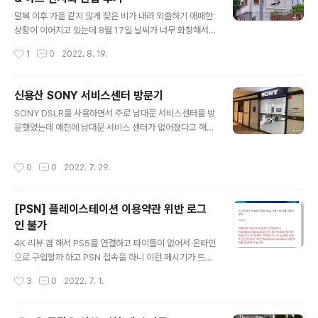
글 내용
거주하는 아파트가 지하주차장이 없어 노상 주차를 하는
말복 이후 가을 같지 않게 잦은 비가 내려 외출하기 애매한
터라 타이어 측면에 많이 삭고 갈라진것을 확인할 수 있더
상황이 이어지고 있는데 8월 17일 날씨가 너무 화창해서
라고요. 저걸 매주 타이어 바람넣는 기계로 땜빵하고 다녔
외출할 겸 8월 13일부터 9월 14일까지 열리는 삼청동 M
작성시간
1
0
2022. 8. 19.
다니.... 앞으로 정기적..
GFS100 갤러리의 김경민 작가 골프 & 아트 전시회를 관
람하기 위해 집을 나섰습니다. 처음에는 3호선 안국역에
내려서 걸어가야지 했는데 거리가 상당히 멀어서 이동하는
신용산 SONY 서비스센터 방문기
지하철에서 버스 정보를 검색하던 중 1호선 시청역 4번 출
글 내용
SONY DSLR를 사용하면서 주로 남대문 서비스센터를 방
구 앞에서 종로 11 마을버스를 타면 된다고 하여 4번 출구
문했었는데 예전에 남대문 서비스 센터가 없어졌다고 해서
를 나왔는데.... 아.. 비가 오네요. 쩝... 머리가 벗겨질 만큼
용산에 있는 서비스 센터가 생각나 전자랜드 지하 1층에 있
강렬한 태양을 보고 지하철을 탔는데 시청역에 내리니 비
는 서비스센터를 방문했는데..... 신관 지하 1층에 없더라고
가 와서 우산이 없는 관계로 비를 맞으며 이동을 했습니다.
작성시간
0
0
2022. 7. 29.
요. 헐... 인터넷으로 검색을 해보니 신용산 앞으로 이전했
버스를 타는 위치는 시청역 4번 출구에서 조금 걷다 보면
다고 해서 발길을 옮겨 서비스 센터를 찾아 나섰습니다. 신
서울 신문사..
용산 SONY 서비스센터 주소 : 서울시 용산구 한강대로 9
[PSN] 플레이스테이션 이용약관 위반 로그
5 레미안 용산더센트럴 B동 409호 운영시간 : 평 일: 10:
인 불가
00 ~ 19:00 / 토요일: 10:00 ~ 14:00 ( 일요일. 공휴일
글 내용
휴무 ) 서비스 가능 제품으로는 렌즈 교환식 카메라, 미러리
4K 리뷰 겸 해서 PS5를 연결하고 타이틀이 없어서 온라인
스 & A-Mount, 캠코더, 카메라, 오디오 등 일반 AV 제품,
으로 구입할까 하고 PSN 접속을 하니 이런 메시기가 뜨는
블루투스, 헤드셋, 알파 DSLR 수..
군요. ??? 뭐지?? 뭐지??? 솔직히 PSN 자체가 유료인지라
작성시간
3
0
2022. 7. 1.
접속을 안 하기도 하고 PS4 사용 시 주로 디스크 버전으로
게임을 하기에 온라인 접속을 할 일도 없고 했는데 이런 메
시지를 보니 당황스럽네요. 일단 인터넷 검색으로 정보 이