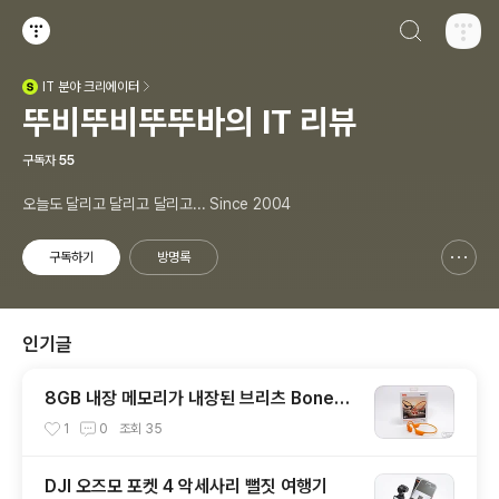
검색하기
티스토리
IT
분야 크리에이터
(새창열림)
뚜비뚜비뚜뚜바의 IT 리뷰
구독자
55
오늘도 달리고 달리고 달리고... Since 2004
구독하기
방명록
신고하기 레이어
열기
인기글
8GB 내장 메모리가 내장된 브리츠 BoneW
ave8 스포츠 골전도 블루투스 이어폰
1
0
조회
35
DJI 오즈모 포켓 4 악세사리 뻘짓 여행기