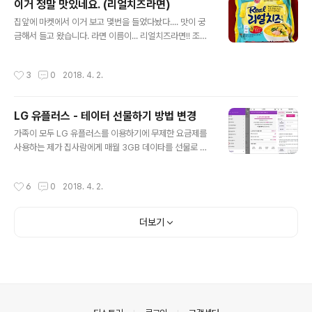
이거 정말 맛있네요. (리얼치즈라면)
뚜비뚜비뚜뚜바, #idsam209
글 내용
집앞에 마켓에서 이거 보고 몇번을 들었다놨다.... 맛이 궁
금해서 들고 왔습니다. 라면 이름이... 리얼치즈라면!! 조리
법을 보니.... 뭔가 기대가 되더라고요. 스프구성은 건더기
+분말스프+치즈소스로 되어있습니다. 뭐 이정도면 자장
작성시간
3
0
2018. 4. 2.
내지는 비빔면 수준이거 같다는... 요즘 후라이펜에 라면 끓
이는 재미가 들려서 평소 하는대로 면과 분말스프 그리고
건더기 스프를 같이 넣고 끓입니다. (저는 라면 끓일때 분말
LG 유플러스 - 테이터 선물하기 방법 변경
스프와 건더기 스프를 한거번에 넣고 끓여요.) 열심히 끓고
글 내용
있는 리얼치즈라면입니다. 라면이 다 끓으면 불을 끄고 리
가족이 모두 LG 유플러스를 이용하기에 무제한 요금제를
얼치즈라면의 화룡정점인 치즈소스를 짜서 넣습니다. 마치
사용하는 제가 집사람에게 매월 3GB 데이타를 선물로 주
갈릭소스처럼 보이지만 치즈에요. 이후 맛은.. 고소한 라면
어왔었습니다. 4월에 들어 데이타를 선물하려고 매번 들어
의 맛입니다. 보통 진라면 순한맛을 즐겨먹는데 거기에 슬
가는 메뉴를 들어가니 뭔가 이상하더군요. 3월까지는 데이
작성시간
6
0
2018. 4. 2.
라이스 치즈를 얻어서 먹..
타 선물하기 메뉴에서 전화번호 지정 후 용량 선택하고 선
물로 전송했는데 내용이 바뀌었습니다. 아래 내용을 참고
하세요. 2018.04.02 현재 데이터선물하기 → 선물하기
더보기
를 하면 콕 변경하기로 갑니다. 언제부터인지 몰라도 새롭
게 생긴 쇼핑&데이터 선물콕을 선택하여야 선물이 가능하
게 바뀌었더군요. 콕 서비스는 한번 설정시 6개월동안 유
지되시는거 아시죠? 와... 이런것도 데이타 소모를 시키나
싶어 고객지원센터로 확인해봤더니 메뉴가 변경되었다고
새로운 경로를 안내해주네요. 장기고객혜택 → 데..
의안내