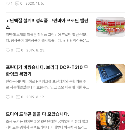
작성시간
1
0
2020. 11. 5.
한 정품..
려니 배터리 충전이 안되어서 고장 났나? 하고 살폈는데 배
터리가 부풀어 올랐더라고요. 배터리 정가가 2~3만원 하
는지라 그냥 잊고 살았는데 #게이즈샵 블랙프라이데이 행
고단백질 설계!! 정식품 그린비아 프로틴 밸런
사로 배터리와 컨트롤러까지 저렴한 가격에 Get 하였습니
스
다. 아무래도 신상이 아니다 보니 창고에서 많이 굴러다닌
글 내용
흔적이 있긴 한데 그래도 미사용 제품이라.... 그래도 이게
이번에 소개할 제품은 정식품 그린비아 프로틴 밸런스입니
어디냐 싶더라고요. 컨트롤러를 구입한 이유가 매번 스마
다. 정식품이 대박상품이 출시했습니다. ㅎㅎㅎ 정식품은
트폰 화면으로 컨트롤하다 보니 문자 그립감이 나쁘기도
베지밀이외 기능성 건강식 그린비아를 일반식와 특수의료
작성시간
0
0
2019. 8. 23.
하고 이벤트 가격이 너무 착해서 혹했네..
용식품으로 구분하여 오래전부터 판매하고 있어 질병으로
영양섭취가 어려운 환자들에게를 큰 호응을 얻고 있는데
요. 그런 그린비아 제품군으로 밸런스 음료가 출시되었습
프린터기 바꿨습니다. 브라더 DCP-T310 무
니다. 2종류의 그린비아 밸런스 이번에 선보이는 그린비아
한잉크 복합기
밸런스 음료는 단백질과 비타민, 무기질 등 신체에 필요한
글 내용
영향을 간편하게 담은 멀티 밸런스와 고단백 설계로 근손
원래는 HP 매니아로 HP 잉크젯 프린터기와 복합기를 주
실 예방과 근육 강화에 도움이 되는 프로틴 밸런스입니다.
로 사용해왔었는데 비효율적인 잉크 소모 때문에 어쩔 수
이 두가지 중에서 격일로 30분 순환운동을 다니시는 울집
없이 (무한잉크 킷을 직접 장착해봤지만, 손이 많이 가서 G
작성시간
3
0
2019. 6. 19.
내무부 장관님을 위해 특별히 프로틴 밸런스를 선택하게
G ) 2015년 EPSON L220 복합기를 구입하여 사용했습
되었습니다. ^^ 택배가 오는날 " 이거 널 위한거다~ ..
니다. Epson 정품무한 L220 설치기 https://www.idsa
m209.com/1234 Epson L220 고주파발생 https://w
드디어 드래곤 볼을 다 모았습니다.
ww.idsam209.com/1250 솔직히 이야기해서 EPSON
글 내용
조금 늦기는 했지만 2018년 원대한 꿈이었던 컴퓨터 업그
제품은 스캐너 성능이 정말 좋고 프린터 성능은 별루였습
레이드를 위해서 블랙프라이데이 때부터 차곡차곡 드래곤
니다. 위의 링크에도 있지만, 프린팅 스캐닝 이후에 발생하