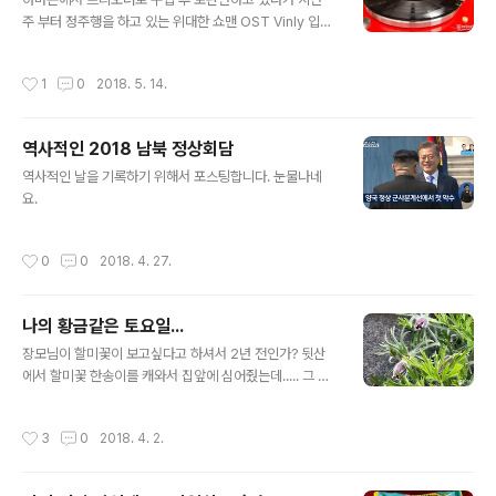
과 가격을 상담받고 바로 구매를 했습니다. ( 5Cm 제품이
주 부터 정주행을 하고 있는 위대한 쇼맨 OST Vinly 입니
여름에 한쪽으로 접어서 놓을 수 있어서 좋거든요. ) 주문
다. Yes24에서 발매하겠지하고 기다린게... 몇 개월.. 아직
후 하루 만에 도착했습니다. 일반 쇼핑몰 주문보다도 빠른
도 발매를 하지 않고 있네요. 보시다시피 Yes24는 아직도
작성시간
1
0
2018. 5. 14.
퀵 배송이었습니다. ㅎㅎ 집에..
미출간 상태이고 수입판매업체인 한이뮤직에서 판매하는
Vinly만 판매되고 있습니다. 혹시나하고 아마존에 다시 들
어가봤더니... 음... 속이 좀 쓰리네요. 4월에 주문당시 가격
역사적인 2018 남북 정상회담
$20.99 현재 아마존 판매가 $17.49 서울로 직배송 결제
글 내용
금액을 확인해보니 총 $25.47 약 27,240원 + 추가 카드
역사적인 날을 기록하기 위해서 포스팅합니다. 눈물나네
수수료 조금 정도. 한국에서 판매하는것보다 저렴하네요.
요.
대신 1주일정도 배송기간이 걸린다는거.... 대체적으로 한
국발 Vinly 보다 아마존을 통한 해외 구매가 저렴..
작성시간
0
0
2018. 4. 27.
나의 황금같은 토요일...
글 내용
장모님이 할미꽃이 보고싶다고 하셔서 2년 전인가? 뒷산
에서 할미꽃 한송이를 캐와서 집앞에 심어줬는데..... 그 다
음해에 이렇게 한다발로 변신을.... 옆에다 분양도했더라고
요. ^^ 어느덧 이렇게 봄이 찾아오면서 나에게 주어진 임무
작성시간
3
0
2018. 4. 2.
가 하나 있었으니... " 경운기로 밭갈기.... " 매년 밭농사는
내가 시작해서 내가 마무리한다는..... 온몸이 쑤신다.. #할
미꽃, #경운기, #밭갈기, #이제시작이구나, #난죽었다, #