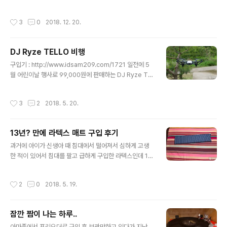
볼을 모아 신용을 불러 소원을 성취했습니다. 자!! 소개합니
는 고주파는 정말 가관입니다. 고객지원센터에서도 정상이
다. 드래곤 볼 단체샷!! CPU : AMD 라이젠 7 - 피나클릿
라고 이야기하는 거 보면서 오만 정이 다 떨어지더라고요.
작성시간
3
0
2018. 12. 20.
지 2700X (11번가 12/11) CPU 쿨러 : Thermalright -
HP 제품을 사용해보면서 프린터 작동 시 고주파 ..
ARO-M14O (컴퓨존 12/11) 메모리 : G.SKILL - Mode
l F4-3200C14D-16GFX // DDR4 16GB PC4-256
DJ Ryze TELLO 비행
00(3200) [8GB x 2] CL14 Flare X (8Gx2) -AMD
글 내용
전용- (newegg 12/7) 메인보드 : ASUS - PRIME X47
구입기 : http://www.idsam209.com/1721 일전에 5
0-PRO STCOM (에누리 pc 12/11) SSD : WD - Blue
월 어린이날 행사로 99,000원에 판매하는 DJ Ryze TE
3D SSD 1TB (..
LLO 구입기를 포스팅한 적이 있었는데요. 주말마다 시골
에서 비행하고 있는데 상당히 괜찮더라고요. 앱을 이용한
작성시간
3
2
2018. 5. 20.
컨트롤 시 안정적으로 조정이 가능합니다만 조정기가 별로
도 있으면 더 편할 거 같네요. 배터리 러닝타임이 짧습니다.
별도의 충전기와 여분의 배터리는 필수가 될 거 같네요. 호
13년? 만에 라텍스 매트 구입 후기
버링은 배터리 용량이 50% 이상 있을 때? 만 가능합니다.
글 내용
^^ 아들이 비행하고 제 핸드폰으로 촬영하려고 헀는데 아
과거에 아이가 신생아 때 침대에서 떨어져서 심하게 고생
들이 삐치는 바람에.... 결국 혼자서 드론 날리고 한손으로
한 적이 있어서 침대를 팔고 급하게 구입한 라텍스인데 10
DSLR카메라로 촬영을하는데.... 올드 모델 카메라라 AF가
년이 지나니 모서리 부분이 갈라지고 가루가 생기더라고
빠르지 않네요.. 간간히 레이싱처럼 빠르게 조작을 하려고..
요. 오래 쓰긴 했죠. ㅎㅎ 그래서 어디서 구입하면 좋을
작성시간
2
0
2018. 5. 19.
까??? 고민하다가 문뜩 SLRCLUB 성인게시판에서 가끔
보는 라텍스 홍보대사 닉네임 : WeRock™님이 생각이 나
서 게시판 검색 후 전화번호를 확인하여 전화 연락을 드렸
잠깐 짬이 나는 하루..
습니다. 이번에 구매하기 위해서 선택한 조건은 기존과 동
글 내용
일한 퀸 사이즈, 두께 5Cm 기준으로 제품 구매 시 구성품
아마존에서 프리오더로 구입 후 보관만하고 있다가 지난